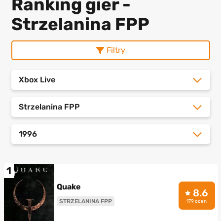
Ranking gier -
Strzelanina FPP
Filtry
Xbox Live
Strzelanina FPP
1996
1
Quake
8.6
STRZELANINA FPP
179 ocen