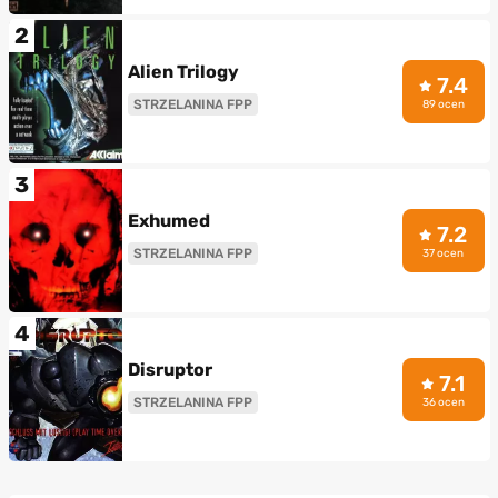
2
Alien Trilogy
7.4
STRZELANINA FPP
89 ocen
3
Exhumed
7.2
STRZELANINA FPP
37 ocen
4
Disruptor
7.1
STRZELANINA FPP
36 ocen