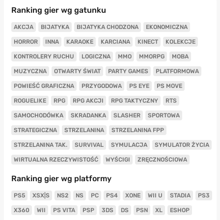
Ranking gier wg gatunku
AKCJA
BIJATYKA
BIJATYKA CHODZONA
EKONOMICZNA
HORROR
INNA
KARAOKE
KARCIANA
KINECT
KOLEKCJE
KONTROLERY RUCHU
LOGICZNA
MMO
MMORPG
MOBA
MUZYCZNA
OTWARTY ŚWIAT
PARTY GAMES
PLATFORMOWA
POWIEŚĆ GRAFICZNA
PRZYGODOWA
PS EYE
PS MOVE
ROGUELIKE
RPG
RPG AKCJI
RPG TAKTYCZNY
RTS
SAMOCHODÓWKA
SKRADANKA
SLASHER
SPORTOWA
STRATEGICZNA
STRZELANINA
STRZELANINA FPP
STRZELANINA TAK.
SURVIVAL
SYMULACJA
SYMULATOR ŻYCIA
WIRTUALNA RZECZYWISTOŚĆ
WYŚCIGI
ZRĘCZNOŚCIOWA
Ranking gier wg platformy
PS5
XSX|S
NS2
NS
PC
PS4
XONE
WII U
STADIA
PS3
X360
WII
PS VITA
PSP
3DS
DS
PSN
XL
ESHOP