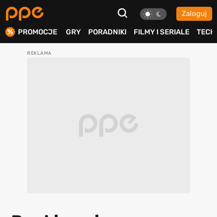
Zaloguj
ierdź
PROMOCJE
GRY
PORADNIKI
FILMY I SERIALE
TECH