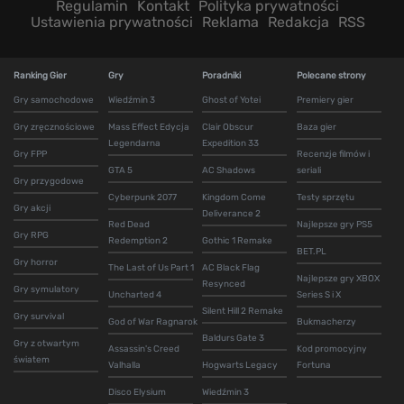
Regulamin
Kontakt
Polityka prywatności
Ustawienia prywatności
Reklama
Redakcja
RSS
Ranking Gier
Gry
Poradniki
Polecane strony
Gry samochodowe
Wiedźmin 3
Ghost of Yotei
Premiery gier
Gry zręcznościowe
Mass Effect Edycja
Clair Obscur
Baza gier
Legendarna
Expedition 33
Gry FPP
Recenzje filmów i
GTA 5
AC Shadows
seriali
Gry przygodowe
Cyberpunk 2077
Kingdom Come
Testy sprzętu
Gry akcji
Deliverance 2
Red Dead
Najlepsze gry PS5
Gry RPG
Redemption 2
Gothic 1 Remake
BET.PL
Gry horror
The Last of Us Part 1
AC Black Flag
Najlepsze gry XBOX
Resynced
Gry symulatory
Uncharted 4
Series S i X
Silent Hill 2 Remake
Gry survival
God of War Ragnarok
Bukmacherzy
Baldurs Gate 3
Gry z otwartym
Assassin's Creed
Kod promocyjny
światem
Valhalla
Hogwarts Legacy
Fortuna
Disco Elysium
Wiedźmin 3