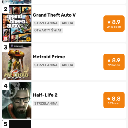
2
Grand Theft Auto V
8.9
STRZELANINA
AKCJA
2415 ocen
OTWARTY ŚWIAT
3
Metroid Prime
8.9
STRZELANINA
AKCJA
120 ocen
4
Half-Life 2
8.8
STRZELANINA
353 ocen
5