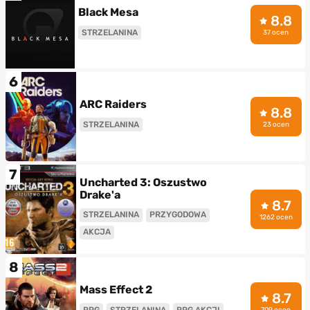
Black Mesa
8.8
STRZELANINA
37 ocen
6
ARC Raiders
8.8
STRZELANINA
23 ocen
7
Uncharted 3: Oszustwo
Drake'a
8.7
STRZELANINA
PRZYGODOWA
1262 ocen
AKCJA
8
Mass Effect 2
8.7
RPG
STRZELANINA
RPG AKCJI
709 ocen