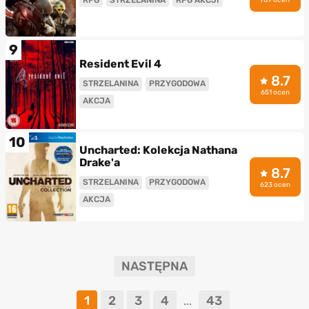
9
Resident Evil 4
8.7
STRZELANINA
PRZYGODOWA
651 ocen
AKCJA
10
Uncharted: Kolekcja Nathana
Drake'a
8.7
STRZELANINA
PRZYGODOWA
623 ocen
AKCJA
NASTĘPNA
1
2
3
4
43
...