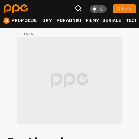
Zaloguj
ierdź
PROMOCJE
GRY
PORADNIKI
FILMY I SERIALE
TECH