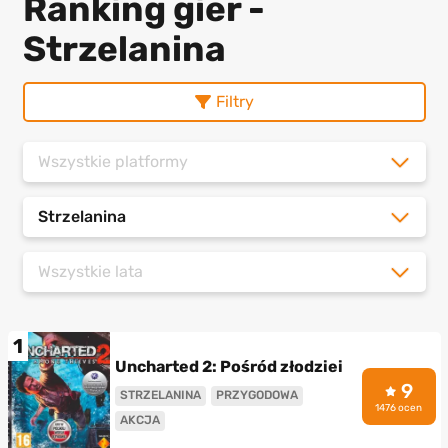
Ranking gier -
Strzelanina
Filtry
Wszystkie platformy
Strzelanina
Wszystkie lata
1
Uncharted 2: Pośród złodziei
9
STRZELANINA
PRZYGODOWA
1476 ocen
AKCJA