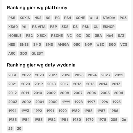
Ranking gier wg platformy
PS5
XSX|S
NS2
NS
PC
PS4
XONE
WII U
STADIA
PS3
X360
WII
PS VITA
PSP
3DS
DS
PSN
XL
ESHOP
MOBILE
PS2
XBOX
PSONE
VC
GC
DC
GBA
N64
SAT
NES
SNES
SMD
SMS
AMIGA
GBC
NGP
WSC
SGG
VCS
ARC
3DO
QUEST
Ranking gier wg daty wydania
2030
2029
2028
2027
2026
2025
2024
2023
2022
2021
2020
2019
2018
2017
2016
2015
2014
2013
2012
2011
2010
2009
2008
2007
2006
2005
2004
2003
2002
2001
2000
1999
1998
1997
1996
1995
1994
1993
1992
1991
1990
1989
1988
1987
1986
1985
1984
1983
1982
1981
1980
1979
1978
205
26
25
20