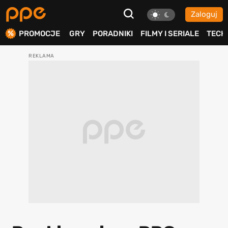
Zaloguj
ierdź
PROMOCJE
GRY
PORADNIKI
FILMY I SERIALE
TECH