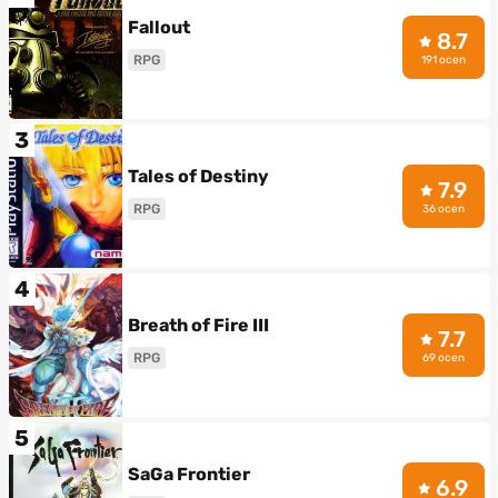
Fallout
8.7
RPG
191 ocen
3
Tales of Destiny
7.9
RPG
36 ocen
4
Breath of Fire III
7.7
RPG
69 ocen
5
SaGa Frontier
6.9