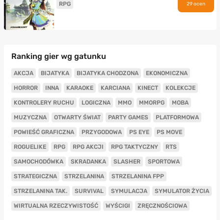
RPG
29 ocen
Ranking gier wg gatunku
AKCJA
BIJATYKA
BIJATYKA CHODZONA
EKONOMICZNA
HORROR
INNA
KARAOKE
KARCIANA
KINECT
KOLEKCJE
KONTROLERY RUCHU
LOGICZNA
MMO
MMORPG
MOBA
MUZYCZNA
OTWARTY ŚWIAT
PARTY GAMES
PLATFORMOWA
POWIEŚĆ GRAFICZNA
PRZYGODOWA
PS EYE
PS MOVE
ROGUELIKE
RPG
RPG AKCJI
RPG TAKTYCZNY
RTS
SAMOCHODÓWKA
SKRADANKA
SLASHER
SPORTOWA
STRATEGICZNA
STRZELANINA
STRZELANINA FPP
STRZELANINA TAK.
SURVIVAL
SYMULACJA
SYMULATOR ŻYCIA
WIRTUALNA RZECZYWISTOŚĆ
WYŚCIGI
ZRĘCZNOŚCIOWA