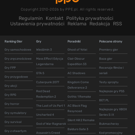
Copyright 2010-2026 by PPE.pl. All rights reserved.
Regulamin
Kontakt
Polityka prywatności
Ustawienia prywatności
Reklama
Redakcja
RSS
Ranking Gier
Gry
Poradniki
Polecane strony
Gry samochodowe
Wiedźmin 3
Ghost of Yotei
Premiery gier
Gry zręcznościowe
Mass Effect Edycja
Clair Obscur
Baza gier
Legendarna
Expedition 33
Gry FPP
Recenzje filmów i
GTA 5
AC Shadows
seriali
Gry przygodowe
Cyberpunk 2077
Kingdom Come
Testy sprzętu
Gry akcji
Deliverance 2
Red Dead
Najlepsze gry PS5
Gry RPG
Redemption 2
Gothic 1 Remake
BET.PL
Gry horror
The Last of Us Part 1
AC Black Flag
Najlepsze gry XBOX
Resynced
Gry symulatory
Uncharted 4
Series S i X
Silent Hill 2 Remake
Gry survival
God of War Ragnarok
Bukmacherzy
Baldurs Gate 3
Gry z otwartym
Assassin's Creed
Kod promocyjny