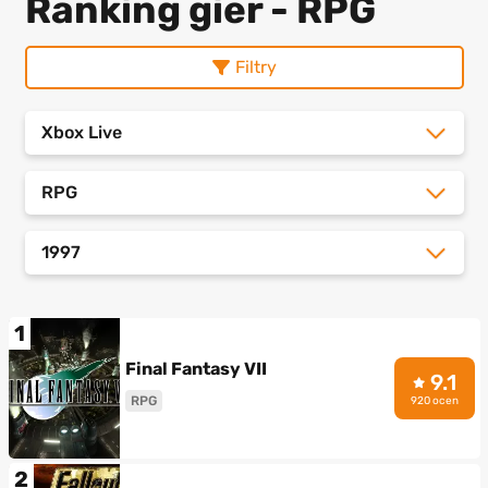
Ranking gier - RPG
Filtry
Xbox Live
RPG
1997
1
Final Fantasy VII
9.1
RPG
920 ocen
2