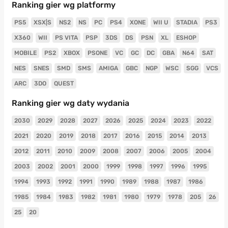
Ranking gier wg platformy
PS5
XSX|S
NS2
NS
PC
PS4
XONE
WII U
STADIA
PS3
X360
WII
PS VITA
PSP
3DS
DS
PSN
XL
ESHOP
MOBILE
PS2
XBOX
PSONE
VC
GC
DC
GBA
N64
SAT
NES
SNES
SMD
SMS
AMIGA
GBC
NGP
WSC
SGG
VCS
ARC
3DO
QUEST
Ranking gier wg daty wydania
2030
2029
2028
2027
2026
2025
2024
2023
2022
2021
2020
2019
2018
2017
2016
2015
2014
2013
2012
2011
2010
2009
2008
2007
2006
2005
2004
2003
2002
2001
2000
1999
1998
1997
1996
1995
1994
1993
1992
1991
1990
1989
1988
1987
1986
1985
1984
1983
1982
1981
1980
1979
1978
205
26
25
20