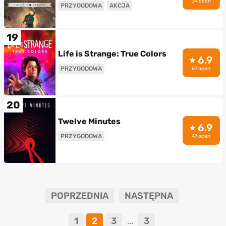
34 ocen
PRZYGODOWA
AKCJA
19
Life is Strange: True Colors
6.9
PRZYGODOWA
67 ocen
20
Twelve Minutes
6.9
PRZYGODOWA
47 ocen
POPRZEDNIA
NASTĘPNA
1
2
3
3
...