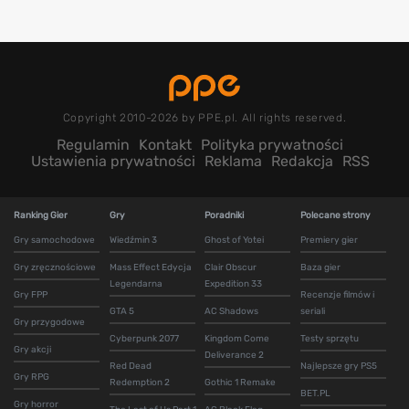
Copyright 2010-2026 by PPE.pl. All rights reserved.
Regulamin
Kontakt
Polityka prywatności
Ustawienia prywatności
Reklama
Redakcja
RSS
Ranking Gier
Gry
Poradniki
Polecane strony
Gry samochodowe
Wiedźmin 3
Ghost of Yotei
Premiery gier
Gry zręcznościowe
Mass Effect Edycja
Clair Obscur
Baza gier
Legendarna
Expedition 33
Gry FPP
Recenzje filmów i
GTA 5
AC Shadows
seriali
Gry przygodowe
Cyberpunk 2077
Kingdom Come
Testy sprzętu
Gry akcji
Deliverance 2
Red Dead
Najlepsze gry PS5
Gry RPG
Redemption 2
Gothic 1 Remake
BET.PL
Gry horror