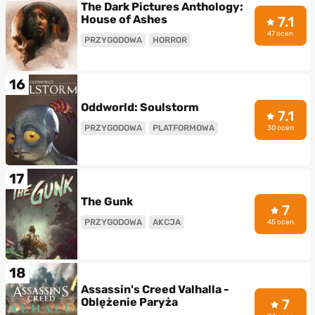
The Dark Pictures Anthology:
House of Ashes
7.1
47 ocen
PRZYGODOWA
HORROR
16
Oddworld: Soulstorm
7.1
PRZYGODOWA
PLATFORMOWA
30 ocen
17
The Gunk
7
PRZYGODOWA
AKCJA
45 ocen
18
Assassin's Creed Valhalla -
Oblężenie Paryża
7