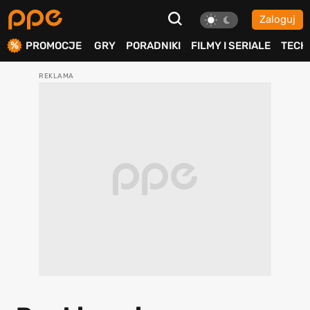
Zaloguj
ierdź
PROMOCJE
GRY
PORADNIKI
FILMY I SERIALE
TECH