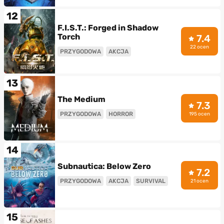
12
F.I.S.T.: Forged in Shadow
Torch
7.4
22 ocen
PRZYGODOWA
AKCJA
13
The Medium
7.3
PRZYGODOWA
HORROR
195 ocen
14
Subnautica: Below Zero
7.2
PRZYGODOWA
AKCJA
SURVIVAL
21 ocen
15