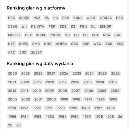
Ranking gier wg platformy
PS5
XSX|S
NS2
NS
PC
PS4
XONE
WII U
STADIA
PS3
X360
WII
PS VITA
PSP
3DS
DS
PSN
XL
ESHOP
MOBILE
PS2
XBOX
PSONE
VC
GC
DC
GBA
N64
SAT
NES
SNES
SMD
SMS
AMIGA
GBC
NGP
WSC
SGG
VCS
ARC
3DO
QUEST
Ranking gier wg daty wydania
2030
2029
2028
2027
2026
2025
2024
2023
2022
2021
2020
2019
2018
2017
2016
2015
2014
2013
2012
2011
2010
2009
2008
2007
2006
2005
2004
2003
2002
2001
2000
1999
1998
1997
1996
1995
1994
1993
1992
1991
1990
1989
1988
1987
1986
1985
1984
1983
1982
1981
1980
1979
1978
205
26
25
20