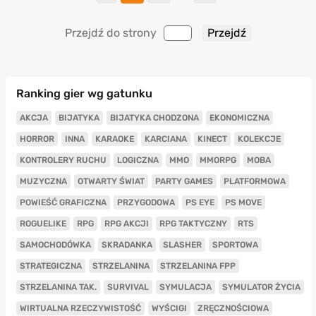
Przejdź do strony
Ranking gier wg gatunku
AKCJA
BIJATYKA
BIJATYKA CHODZONA
EKONOMICZNA
HORROR
INNA
KARAOKE
KARCIANA
KINECT
KOLEKCJE
KONTROLERY RUCHU
LOGICZNA
MMO
MMORPG
MOBA
MUZYCZNA
OTWARTY ŚWIAT
PARTY GAMES
PLATFORMOWA
POWIEŚĆ GRAFICZNA
PRZYGODOWA
PS EYE
PS MOVE
ROGUELIKE
RPG
RPG AKCJI
RPG TAKTYCZNY
RTS
SAMOCHODÓWKA
SKRADANKA
SLASHER
SPORTOWA
STRATEGICZNA
STRZELANINA
STRZELANINA FPP
STRZELANINA TAK.
SURVIVAL
SYMULACJA
SYMULATOR ŻYCIA
WIRTUALNA RZECZYWISTOŚĆ
WYŚCIGI
ZRĘCZNOŚCIOWA