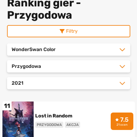
Ranking gier -
Przygodowa
Filtry
WonderSwan Color
Przygodowa
2021
11
Lost in Random
7.5
PRZYGODOWA
AKCJA
21 ocen