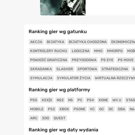
Ranking gier wg gatunku
AKCJA
BIJATYKA
BIJATYKA CHODZONA
EKONOMICZN
KONTROLERY RUCHU
LOGICZNA
MMO
MMORPG
MOB
POWIEŚĆ GRAFICZNA
PRZYGODOWA
PS EYE
PS MOVE
SKRADANKA
SLASHER
SPORTOWA
STRATEGICZNA
S
SYMULACJA
SYMULATOR ŻYCIA
WIRTUALNA RZECZYW
Ranking gier wg platformy
PS5
XSX|S
NS2
NS
PC
PS4
XONE
WII U
STAD
MOBILE
PS2
XBOX
PSONE
VC
GC
DC
GBA
N6
ARC
3DO
QUEST
Ranking gier wg daty wydania