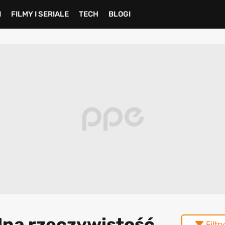
I
FILMY I SERIALE
TECH
BLOGI
alna rzeczywistość
Filtry