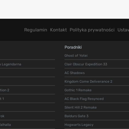
Regulamin
Kontakt
Polityka prywatności
Usta
Poradniki
Ghost of Yotei
a Legendarna
Clair Obscur Expedition 33
AC Shadows
Kingdom Come Deliverance 2
ion 2
Gothic 1 Remake
t 1
AC Black Flag Resynced
Silent Hill 2 Remake
rok
Baldurs Gate 3
alhalla
Hogwarts Legacy