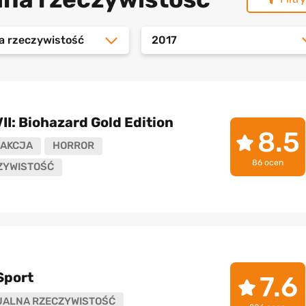
a rzeczywistość
2017
VII: Biohazard Gold Edition
8.5
AKCJA
HORROR
86 ocen
ZYWISTOŚĆ
Sport
7.6
UALNA RZECZYWISTOŚĆ