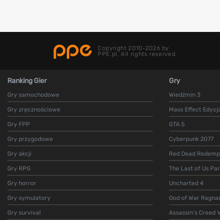
Copyright 2010-2026 by
PPE.pl. All rights reserved.
Ranking Gier
Gry
Gry samochodowe
Wiedźmin 3
Gry zręcznościowe
Mass Effect Edycj
Gry FPP
GTA 5
Gry przygodowe
Cyberpunk 2077
Gry akcji
Red Dead Redempt
Gry RPG
The Last of Us Par
Gry horror
Uncharted 4
Gry symulatory
God of War Ragna
Gry survival
Assassin's Creed V