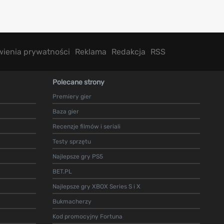
wienia prywatności
Reklama
Redakcja
RSS
Polecane strony
Premiery gier
Baza gier
Recenzje filmów i seriali
Testy sprzętu
Najlepsze gry PS5
BET.PL
Najlepsze gry XBOX Series S i X
Bukmacherzy
Kod promocyjny Fortuna