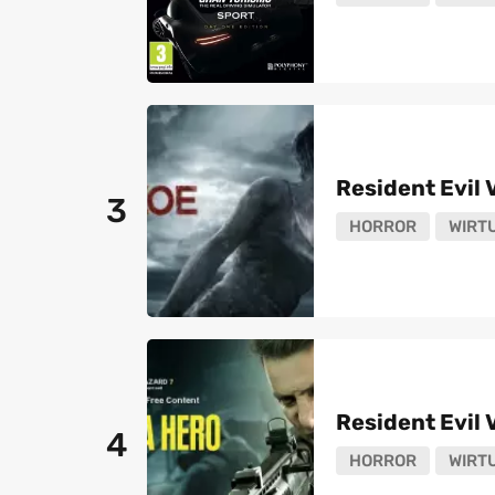
Resident Evil V
3
HORROR
WIRT
Resident Evil V
4
HORROR
WIRT