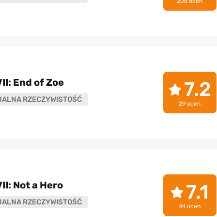
206 ocen
II: End of Zoe
7.2
UALNA RZECZYWISTOŚĆ
29 ocen
II: Not a Hero
7.1
UALNA RZECZYWISTOŚĆ
44 ocen