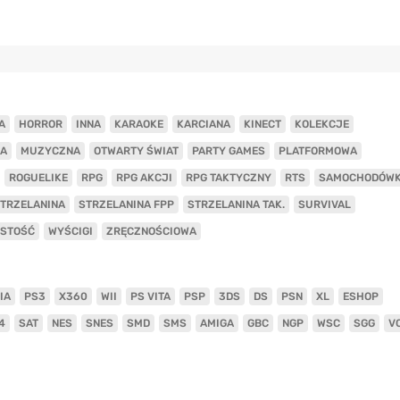
A
HORROR
INNA
KARAOKE
KARCIANA
KINECT
KOLEKCJE
A
MUZYCZNA
OTWARTY ŚWIAT
PARTY GAMES
PLATFORMOWA
ROGUELIKE
RPG
RPG AKCJI
RPG TAKTYCZNY
RTS
SAMOCHODÓW
TRZELANINA
STRZELANINA FPP
STRZELANINA TAK.
SURVIVAL
ISTOŚĆ
WYŚCIGI
ZRĘCZNOŚCIOWA
IA
PS3
X360
WII
PS VITA
PSP
3DS
DS
PSN
XL
ESHOP
4
SAT
NES
SNES
SMD
SMS
AMIGA
GBC
NGP
WSC
SGG
V