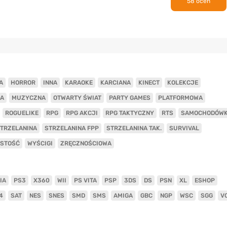
58 ocen
A
HORROR
INNA
KARAOKE
KARCIANA
KINECT
KOLEKCJE
A
MUZYCZNA
OTWARTY ŚWIAT
PARTY GAMES
PLATFORMOWA
ROGUELIKE
RPG
RPG AKCJI
RPG TAKTYCZNY
RTS
SAMOCHODÓW
TRZELANINA
STRZELANINA FPP
STRZELANINA TAK.
SURVIVAL
ISTOŚĆ
WYŚCIGI
ZRĘCZNOŚCIOWA
IA
PS3
X360
WII
PS VITA
PSP
3DS
DS
PSN
XL
ESHOP
4
SAT
NES
SNES
SMD
SMS
AMIGA
GBC
NGP
WSC
SGG
V