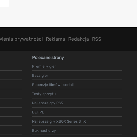
wienia prywatności
Reklama
Redakcja
RSS
Polecane strony
Premiery gier
Baza gier
Recenzje filmów i seriali
Testy sprzętu
Najlepsze gry PS5
BET.PL
Najlepsze gry XBOX Series S i X
Bukmacherzy