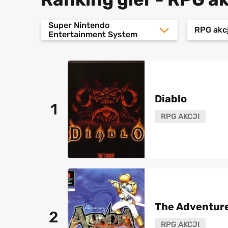
Super Nintendo
RPG akcj
Entertainment System
Diablo
1
RPG AKCJI
The Adventure
2
RPG AKCJI