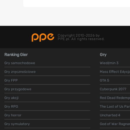
Copyright 2010-2026 by
PPE.pl. All rights reserved.
Ranking Gier
Gry
Gry samochodowe
Wiedźmin 3
Gry zręcznościowe
Mass Effect Edycj
Gry FPP
GTA 5
Gry przygodowe
Cyberpunk 2077
Gry akcji
Red Dead Redempt
Gry RPG
The Last of Us Par
Gry horror
Uncharted 4
Gry symulatory
God of War Ragna