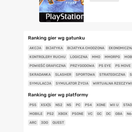
Ranking gier wg gatunku
AKCJA
BIJATYKA
BIJATYKA CHODZONA
EKONOMICZN
KONTROLERY RUCHU
LOGICZNA
MMO
MMORPG
MOB
POWIEŚĆ GRAFICZNA
PRZYGODOWA
PS EYE
PS MOVE
SKRADANKA
SLASHER
SPORTOWA
STRATEGICZNA
S
SYMULACJA
SYMULATOR ŻYCIA
WIRTUALNA RZECZYW
Ranking gier wg platformy
PS5
XSX|S
NS2
NS
PC
PS4
XONE
WII U
STAD
MOBILE
PS2
XBOX
PSONE
VC
GC
DC
GBA
N6
ARC
3DO
QUEST