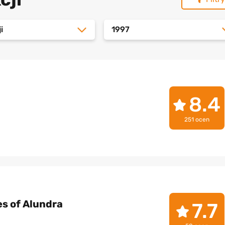
i
1997
8.4
251 ocen
s of Alundra
7.7