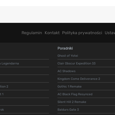
Regulamin
Kontakt
Polityka prywatności
Usta
Poradniki
Ghost of Yotei
a Legendarna
Clair Obscur Expedition 33
AC Shadows
Kingdom Come Deliverance 2
ion 2
Gothic 1 Remake
t 1
AC Black Flag Resynced
Silent Hill 2 Remake
rok
Baldurs Gate 3