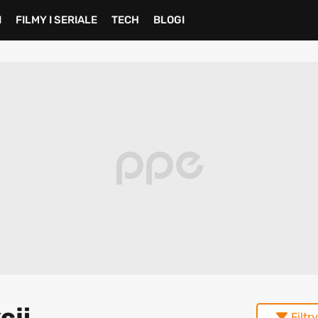
I
FILMY I SERIALE
TECH
BLOGI
cji
Filtry