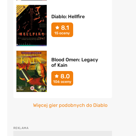
Diablo: Hellfire
8.1
15 oceny
Blood Omen: Legacy
of Kain
8.0
106 oceny
Więcej gier podobnych do Diablo