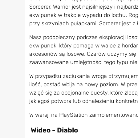
Sorcerer. Warrior jest najsilniejszy i najba
ekwipunek w trakcie wypadu do lochu. Rogu
przy skrzyniach pułapkami. Sorcerer jest z k
Nasz podopieczny podczas eksploracji lo
ekwipunek, który pomaga w walce z hordami
akcesoriów są losowe. Czarów uczymy się z
zaawansowane umiejętności tego typu nie są
W przypadku zaciukania wroga otrzymujemy
ilość, postać wbija na nowy poziom. W pr
wziąć się za opcjonalne questy, które zlec
jakiegoś potwora lub odnalezieniu konkret
W wersji na PlayStation zaimplementowano
Wideo - Diablo