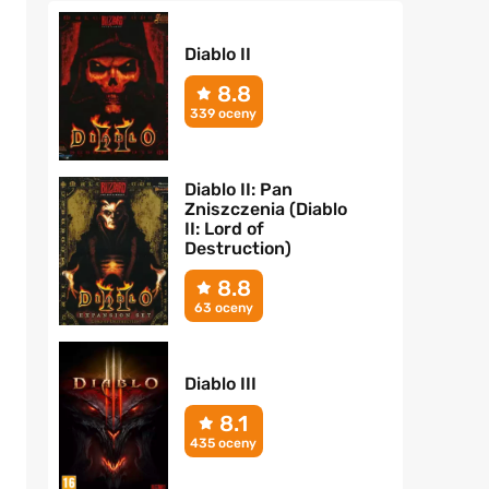
Diablo II
8.8
339 oceny
Diablo II: Pan
Zniszczenia (Diablo
II: Lord of
Destruction)
8.8
63 oceny
Diablo III
8.1
435 oceny