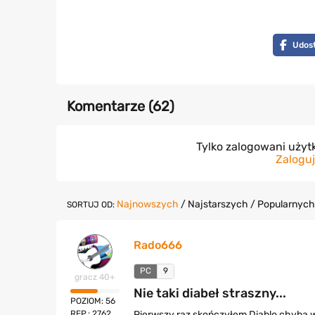
Udost
Komentarze (
62
)
Tylko zalogowani uży
Zaloguj
Najnowszych
/
Najstarszych
/
Popularnych
SORTUJ OD:
Rado666
PC
9
gracz 40+
Nie taki diabeł straszny...
POZIOM: 56
REP.: 2762
Pierwszy raz skończyłem Diablo chyba w