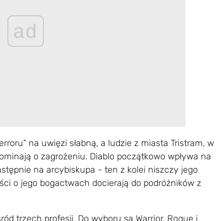
ad
oru” na uwięzi słabną, a ludzie z miasta Tristram, w
pominają o zagrożeniu. Diablo początkowo wpływa na
astępnie na arcybiskupa - ten z kolei niszczy jego
ieści o jego bogactwach docierają do podróżników z
ód trzech profesji. Do wyboru są Warrior, Rogue i