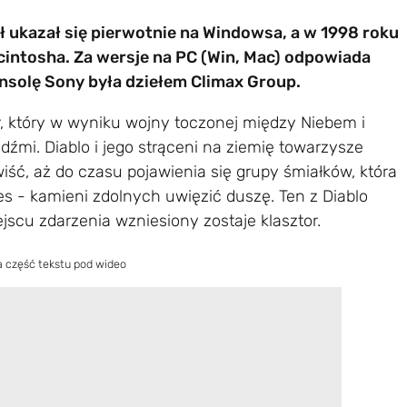
uł ukazał się pierwotnie na Windowsa, a w 1998 roku
intosha. Za wersje na PC (Win, Mac) odpowiada
nsolę Sony była dziełem Climax Group.
, który w wyniku wojny toczonej między Niebem i
źmi. Diablo i jego strąceni na ziemię towarzysze
ść, aż do czasu pojawienia się grupy śmiałków, która
es - kamieni zdolnych uwięzić duszę. Ten z Diablo
jscu zdarzenia wzniesiony zostaje klasztor.
a część tekstu pod wideo