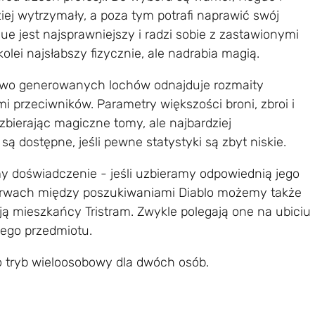
rdziej wytrzymały, a poza tym potrafi naprawić swój
e jest najsprawniejszy i radzi sobie z zastawionymi
olei najsłabszy fizycznie, ale nadrabia magią.
sowo generowanych lochów odnajduje rozmaity
 przeciwników. Parametry większości broni, zbroi i
bierając magiczne tomy, ale najbardziej
 dostępne, jeśli pewne statystyki są zbyt niskie.
 doświadczenie - jeśli uzbieramy odpowiednią jego
zerwach między poszukiwaniami Diablo możemy także
ają mieszkańcy Tristram. Zwykle polegają one na ubiciu
nego przedmiotu.
 tryb wieloosobowy dla dwóch osób.