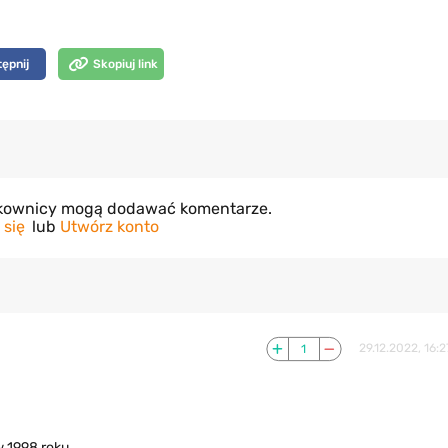
ępnij
Skopiuj link
tkownicy mogą dodawać komentarze.
 się
lub
Utwórz konto
1
29.12.2022, 16:2
 1998 roku.