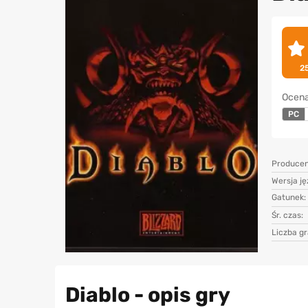
2
Ocena
PC
Producen
Wersja j
Gatunek:
Śr. czas:
Liczba gr
Diablo - opis gry