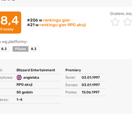
Grałem, mo
8,4
#206 w
rankingu gier
#21 w
rankingu gier RPG akcji
51
oceny
 wg platformy:
8.3
PSone
8.3
t:
Blizzard Entertainment
Premiery
ęzykowa:
angielska
Świat:
03.01.1997
RPG akcji
Europa:
03.01.1997
50 godzin
Polska:
15.06.1997
aczy:
1-4