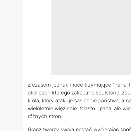
Z czasem jednak moce trzymające “Pana Terr
okolicach którego zakopano soulstone, za
króla, który atakuje sąsiednie państwa, a n
wieloletnie więzienie. Miasto upada, ale w
różnych stron.
Gracz tworzy swoją postać wybierając spośr