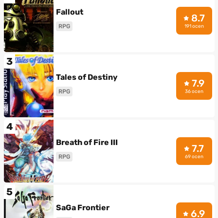
Fallout
8.7
RPG
191 ocen
3
Tales of Destiny
7.9
RPG
36 ocen
4
Breath of Fire III
7.7
RPG
69 ocen
5
SaGa Frontier
6.9