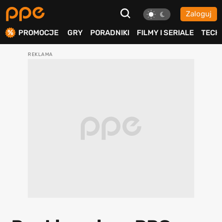
Zaloguj
ierdź
PROMOCJE
GRY
PORADNIKI
FILMY I SERIALE
TECH