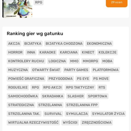
RPG
29 ocen
Ranking gier wg gatunku
AKCJA
BIJATYKA
BIJATYKA CHODZONA
EKONOMICZNA
HORROR
INNA
KARAOKE
KARCIANA
KINECT
KOLEKCJE
KONTROLERY RUCHU
LOGICZNA
MMO
MMORPG
MOBA
MUZYCZNA
OTWARTY ŚWIAT
PARTY GAMES
PLATFORMOWA
POWIEŚĆ GRAFICZNA
PRZYGODOWA
PS EYE
PS MOVE
ROGUELIKE
RPG
RPG AKCJI
RPG TAKTYCZNY
RTS
SAMOCHODÓWKA
SKRADANKA
SLASHER
SPORTOWA
STRATEGICZNA
STRZELANINA
STRZELANINA FPP
STRZELANINA TAK.
SURVIVAL
SYMULACJA
SYMULATOR ŻYCIA
WIRTUALNA RZECZYWISTOŚĆ
WYŚCIGI
ZRĘCZNOŚCIOWA