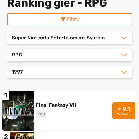
Ranking gier - RPG
Filtry
Super Nintendo Entertainment System
RPG
1997
1
Final Fantasy VII
9.1
RPG
920 ocen
2