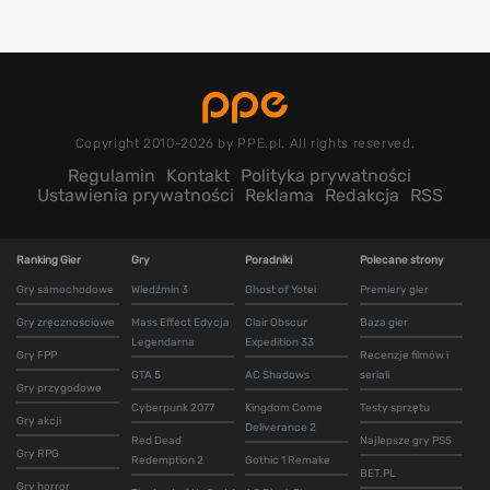
Copyright 2010-2026 by PPE.pl. All rights reserved.
Regulamin
Kontakt
Polityka prywatności
Ustawienia prywatności
Reklama
Redakcja
RSS
Ranking Gier
Gry
Poradniki
Polecane strony
Gry samochodowe
Wiedźmin 3
Ghost of Yotei
Premiery gier
Gry zręcznościowe
Mass Effect Edycja
Clair Obscur
Baza gier
Legendarna
Expedition 33
Gry FPP
Recenzje filmów i
GTA 5
AC Shadows
seriali
Gry przygodowe
Cyberpunk 2077
Kingdom Come
Testy sprzętu
Gry akcji
Deliverance 2
Red Dead
Najlepsze gry PS5
Gry RPG
Redemption 2
Gothic 1 Remake
BET.PL
Gry horror