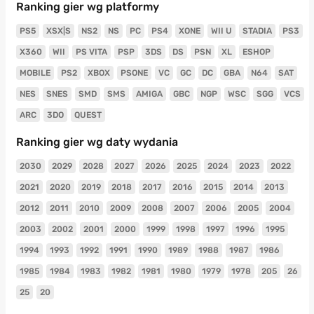
Ranking gier wg platformy
PS5
XSX|S
NS2
NS
PC
PS4
XONE
WII U
STADIA
PS3
X360
WII
PS VITA
PSP
3DS
DS
PSN
XL
ESHOP
MOBILE
PS2
XBOX
PSONE
VC
GC
DC
GBA
N64
SAT
NES
SNES
SMD
SMS
AMIGA
GBC
NGP
WSC
SGG
VCS
ARC
3DO
QUEST
Ranking gier wg daty wydania
2030
2029
2028
2027
2026
2025
2024
2023
2022
2021
2020
2019
2018
2017
2016
2015
2014
2013
2012
2011
2010
2009
2008
2007
2006
2005
2004
2003
2002
2001
2000
1999
1998
1997
1996
1995
1994
1993
1992
1991
1990
1989
1988
1987
1986
1985
1984
1983
1982
1981
1980
1979
1978
205
26
25
20