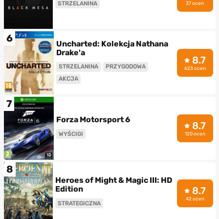
STRZELANINA
37 ocen
6
Uncharted: Kolekcja Nathana
Drake'a
8.7
STRZELANINA
PRZYGODOWA
623 ocen
AKCJA
7
Forza Motorsport 6
8.7
WYŚCIGI
120 ocen
8
Heroes of Might & Magic III: HD
Edition
8.7
42 ocen
STRATEGICZNA