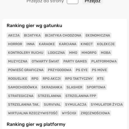
Przejdź do strony
Ranking gier wg gatunku
AKCJA
BIJATYKA
BIJATYKA CHODZONA
EKONOMICZNA
HORROR
INNA
KARAOKE
KARCIANA
KINECT
KOLEKCJE
KONTROLERY RUCHU
LOGICZNA
MMO
MMORPG
MOBA
MUZYCZNA
OTWARTY ŚWIAT
PARTY GAMES
PLATFORMOWA
POWIEŚĆ GRAFICZNA
PRZYGODOWA
PS EYE
PS MOVE
ROGUELIKE
RPG
RPG AKCJI
RPG TAKTYCZNY
RTS
SAMOCHODÓWKA
SKRADANKA
SLASHER
SPORTOWA
STRATEGICZNA
STRZELANINA
STRZELANINA FPP
STRZELANINA TAK.
SURVIVAL
SYMULACJA
SYMULATOR ŻYCIA
WIRTUALNA RZECZYWISTOŚĆ
WYŚCIGI
ZRĘCZNOŚCIOWA
Ranking gier wg platformy