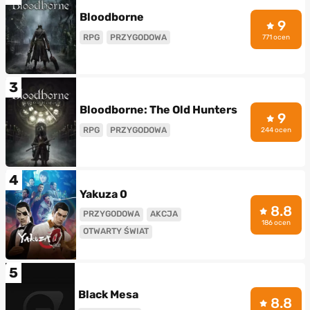
Bloodborne
9
RPG
PRZYGODOWA
771 ocen
3
Bloodborne: The Old Hunters
9
RPG
PRZYGODOWA
244 ocen
4
Yakuza 0
8.8
PRZYGODOWA
AKCJA
186 ocen
OTWARTY ŚWIAT
5
Black Mesa
8.8