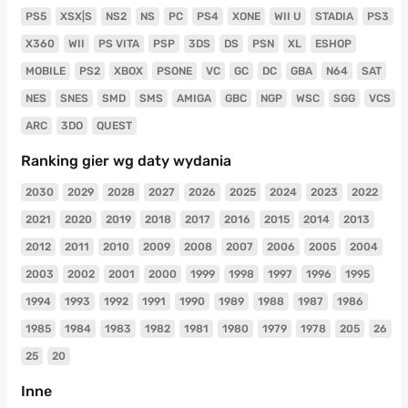
PS5
XSX|S
NS2
NS
PC
PS4
XONE
WII U
STADIA
PS3
X360
WII
PS VITA
PSP
3DS
DS
PSN
XL
ESHOP
MOBILE
PS2
XBOX
PSONE
VC
GC
DC
GBA
N64
SAT
NES
SNES
SMD
SMS
AMIGA
GBC
NGP
WSC
SGG
VCS
ARC
3DO
QUEST
Ranking gier wg daty wydania
2030
2029
2028
2027
2026
2025
2024
2023
2022
2021
2020
2019
2018
2017
2016
2015
2014
2013
2012
2011
2010
2009
2008
2007
2006
2005
2004
2003
2002
2001
2000
1999
1998
1997
1996
1995
1994
1993
1992
1991
1990
1989
1988
1987
1986
1985
1984
1983
1982
1981
1980
1979
1978
205
26
25
20
Inne