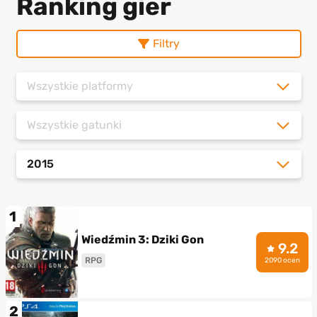
Ranking gier
Filtry
Wszystkie platformy
Wszystkie gatunki
2015
1
Wiedźmin 3: Dziki Gon
9.2
RPG
2090 ocen
2