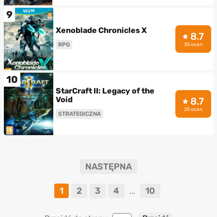
9
Xenoblade Chronicles X
8.7
RPG
35 ocen
10
StarCraft II: Legacy of the
Void
8.7
25 ocen
STRATEGICZNA
NASTĘPNA
1
2
3
4
10
...