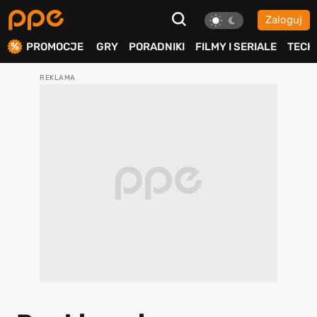
Zaloguj
ierdź
PROMOCJE
GRY
PORADNIKI
FILMY I SERIALE
TECH