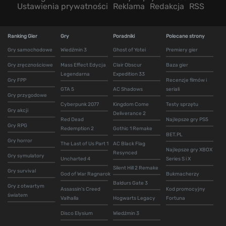
Ustawienia prywatności
Reklama
Redakcja
RSS
Ranking Gier
Gry
Poradniki
Polecane strony
Gry samochodowe
Wiedźmin 3
Ghost of Yotei
Premiery gier
Gry zręcznościowe
Mass Effect Edycja
Clair Obscur
Baza gier
Legendarna
Expedition 33
Gry FPP
Recenzje filmów i
GTA 5
AC Shadows
seriali
Gry przygodowe
Cyberpunk 2077
Kingdom Come
Testy sprzętu
Gry akcji
Deliverance 2
Red Dead
Najlepsze gry PS5
Gry RPG
Redemption 2
Gothic 1 Remake
BET.PL
Gry horror
The Last of Us Part 1
AC Black Flag
Najlepsze gry XBOX
Resynced
Gry symulatory
Uncharted 4
Series S i X
Silent Hill 2 Remake
Gry survival
God of War Ragnarok
Bukmacherzy
Baldurs Gate 3
Gry z otwartym
Assassin's Creed
Kod promocyjny
światem
Valhalla
Hogwarts Legacy
Fortuna
Disco Elysium
Wiedźmin 3