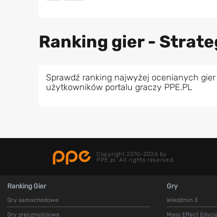
Ranking gier - Strate
Sprawdź ranking najwyżej ocenianych gier 
użytkowników portalu graczy PPE.PL
Copyright 2010-2026 by
PPE.pl. All rights reserved.
Ranking Gier
Gry
Gry samochodowe
Wiedźmin 3
Gry zręcznościowe
Mass Effect Edycj