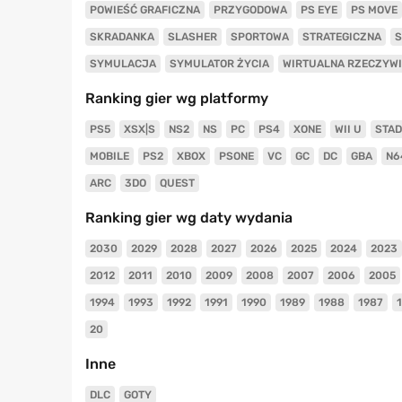
POWIEŚĆ GRAFICZNA
PRZYGODOWA
PS EYE
PS MOVE
SKRADANKA
SLASHER
SPORTOWA
STRATEGICZNA
S
SYMULACJA
SYMULATOR ŻYCIA
WIRTUALNA RZECZYW
Ranking gier wg platformy
PS5
XSX|S
NS2
NS
PC
PS4
XONE
WII U
STAD
MOBILE
PS2
XBOX
PSONE
VC
GC
DC
GBA
N6
ARC
3DO
QUEST
Ranking gier wg daty wydania
2030
2029
2028
2027
2026
2025
2024
2023
2012
2011
2010
2009
2008
2007
2006
2005
1994
1993
1992
1991
1990
1989
1988
1987
20
Inne
DLC
GOTY