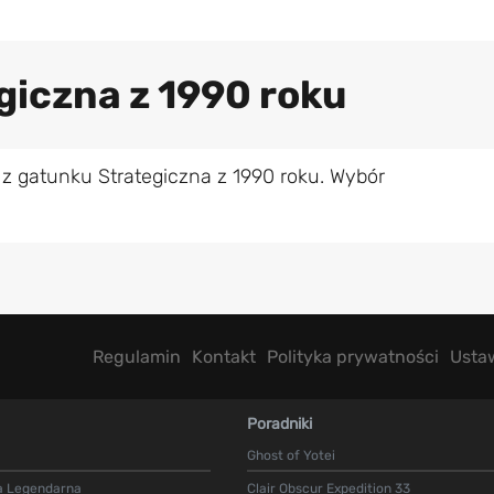
giczna z 1990 roku
z gatunku Strategiczna z 1990 roku. Wybór
Regulamin
Kontakt
Polityka prywatności
Usta
Poradniki
Ghost of Yotei
a Legendarna
Clair Obscur Expedition 33