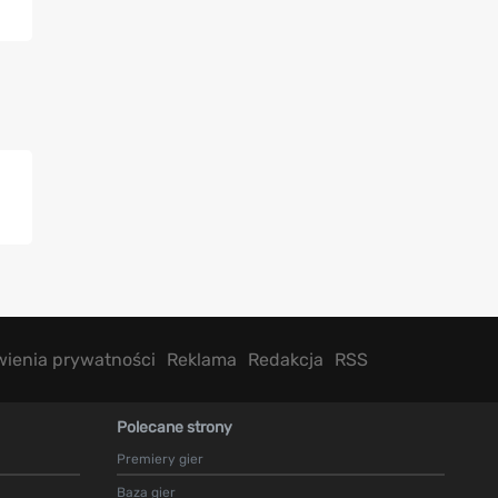
wienia prywatności
Reklama
Redakcja
RSS
Polecane strony
Premiery gier
Baza gier