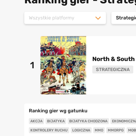
Wszystkie platformy
Strateg
North & South
1
STRATEGICZNA
Ranking gier wg gatunku
AKCJA
BIJATYKA
BIJATYKA CHODZONA
EKONOMICZN
KONTROLERY RUCHU
LOGICZNA
MMO
MMORPG
MOB