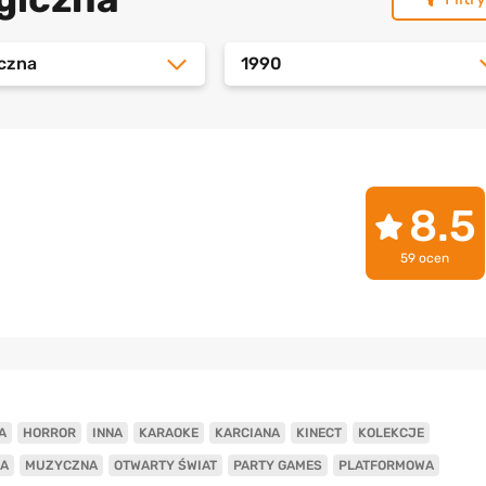
iczna
1990
8.5
59 ocen
A
HORROR
INNA
KARAOKE
KARCIANA
KINECT
KOLEKCJE
A
MUZYCZNA
OTWARTY ŚWIAT
PARTY GAMES
PLATFORMOWA