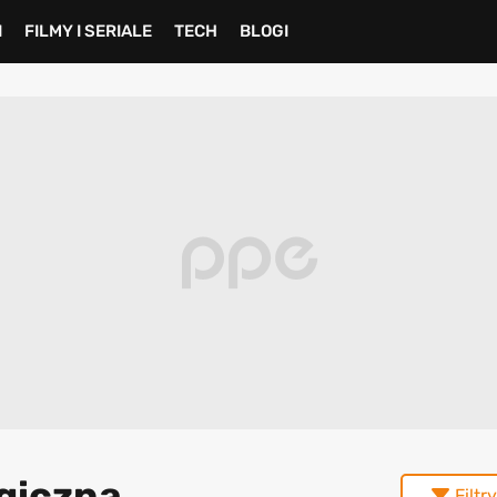
I
FILMY I SERIALE
TECH
BLOGI
egiczna
Filtry