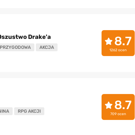
Oszustwo Drake'a
8.7
PRZYGODOWA
AKCJA
1262 ocen
8.7
NINA
RPG AKCJI
709 ocen