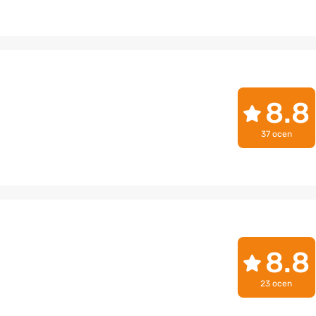
8.8
37 ocen
8.8
23 ocen