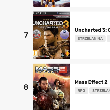
Uncharted 3: 
7
STRZELANINA
Mass Effect 2
8
RPG
STRZELA