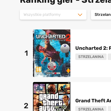
Wszystkie platformy
Strzelan
Uncharted 2: P
1
STRZELANINA
Grand Theft A
2
STRZELANINA