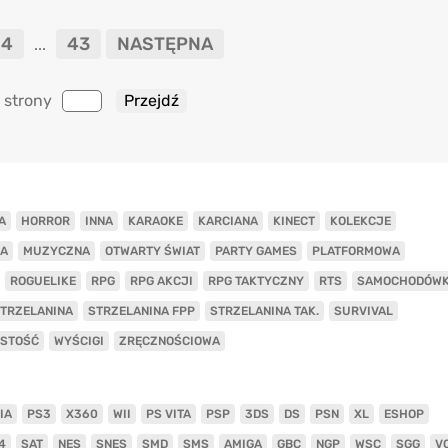
4
43
NASTĘPNA
...
 strony
A
HORROR
INNA
KARAOKE
KARCIANA
KINECT
KOLEKCJE
A
MUZYCZNA
OTWARTY ŚWIAT
PARTY GAMES
PLATFORMOWA
ROGUELIKE
RPG
RPG AKCJI
RPG TAKTYCZNY
RTS
SAMOCHODÓW
TRZELANINA
STRZELANINA FPP
STRZELANINA TAK.
SURVIVAL
ISTOŚĆ
WYŚCIGI
ZRĘCZNOŚCIOWA
IA
PS3
X360
WII
PS VITA
PSP
3DS
DS
PSN
XL
ESHOP
4
SAT
NES
SNES
SMD
SMS
AMIGA
GBC
NGP
WSC
SGG
V