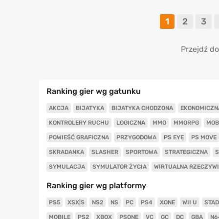
1
2
3
Przejdź do
Ranking gier wg gatunku
AKCJA
BIJATYKA
BIJATYKA CHODZONA
EKONOMICZN
KONTROLERY RUCHU
LOGICZNA
MMO
MMORPG
MOB
POWIEŚĆ GRAFICZNA
PRZYGODOWA
PS EYE
PS MOVE
SKRADANKA
SLASHER
SPORTOWA
STRATEGICZNA
S
SYMULACJA
SYMULATOR ŻYCIA
WIRTUALNA RZECZYW
Ranking gier wg platformy
PS5
XSX|S
NS2
NS
PC
PS4
XONE
WII U
STAD
MOBILE
PS2
XBOX
PSONE
VC
GC
DC
GBA
N6