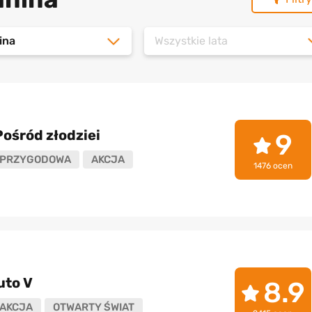
ina
Wszystkie lata
ośród złodziei
9
PRZYGODOWA
AKCJA
1476 ocen
uto V
8.9
AKCJA
OTWARTY ŚWIAT