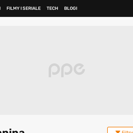
I
FILMY I SERIALE
TECH
BLOGI
anina
Filtry