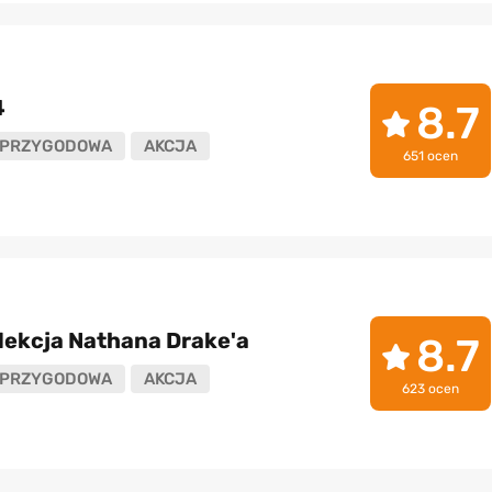
4
8.7
PRZYGODOWA
AKCJA
651 ocen
lekcja Nathana Drake'a
8.7
PRZYGODOWA
AKCJA
623 ocen