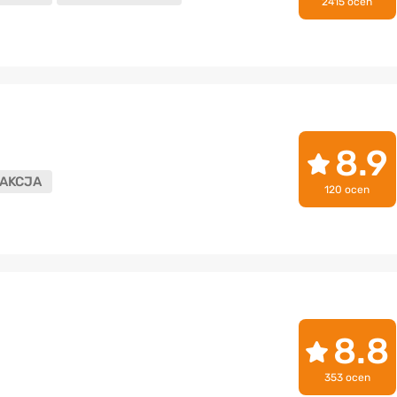
2415 ocen
8.9
AKCJA
120 ocen
8.8
353 ocen