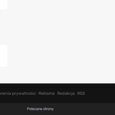
wienia prywatności
Reklama
Redakcja
RSS
Polecane strony