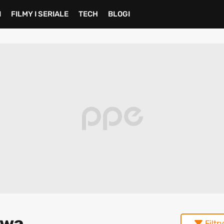
I
FILMY I SERIALE
TECH
BLOGI
owa
Filtry