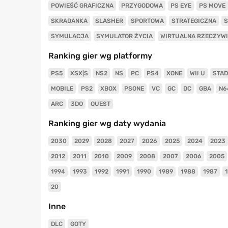
POWIEŚĆ GRAFICZNA
PRZYGODOWA
PS EYE
PS MOVE
SKRADANKA
SLASHER
SPORTOWA
STRATEGICZNA
S
SYMULACJA
SYMULATOR ŻYCIA
WIRTUALNA RZECZYW
Ranking gier wg platformy
PS5
XSX|S
NS2
NS
PC
PS4
XONE
WII U
STAD
MOBILE
PS2
XBOX
PSONE
VC
GC
DC
GBA
N6
ARC
3DO
QUEST
Ranking gier wg daty wydania
2030
2029
2028
2027
2026
2025
2024
2023
2012
2011
2010
2009
2008
2007
2006
2005
1994
1993
1992
1991
1990
1989
1988
1987
20
Inne
DLC
GOTY