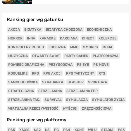
Ranking gier wg gatunku
AKCJA
BIJATYKA
BIJATYKA CHODZONA
EKONOMICZNA
HORROR
INNA
KARAOKE
KARCIANA
KINECT
KOLEKCJE
KONTROLERY RUCHU
LOGICZNA
MMO
MMORPG
MOBA
MUZYCZNA
OTWARTY ŚWIAT
PARTY GAMES
PLATFORMOWA
POWIEŚĆ GRAFICZNA
PRZYGODOWA
PS EYE
PS MOVE
ROGUELIKE
RPG
RPG AKCJI
RPG TAKTYCZNY
RTS
SAMOCHODÓWKA
SKRADANKA
SLASHER
SPORTOWA
STRATEGICZNA
STRZELANINA
STRZELANINA FPP
STRZELANINA TAK.
SURVIVAL
SYMULACJA
SYMULATOR ŻYCIA
WIRTUALNA RZECZYWISTOŚĆ
WYŚCIGI
ZRĘCZNOŚCIOWA
Ranking gier wg platformy
PS5
XSX|S
NS2
NS
PC
PS4
XONE
WII U
STADIA
PS3