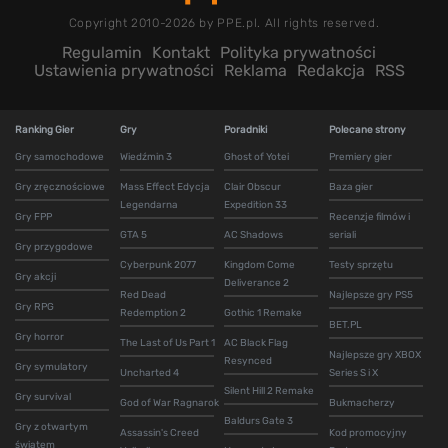
Copyright 2010-2026 by PPE.pl. All rights reserved.
Regulamin
Kontakt
Polityka prywatności
Ustawienia prywatności
Reklama
Redakcja
RSS
Ranking Gier
Gry
Poradniki
Polecane strony
Gry samochodowe
Wiedźmin 3
Ghost of Yotei
Premiery gier
Gry zręcznościowe
Mass Effect Edycja
Clair Obscur
Baza gier
Legendarna
Expedition 33
Gry FPP
Recenzje filmów i
GTA 5
AC Shadows
seriali
Gry przygodowe
Cyberpunk 2077
Kingdom Come
Testy sprzętu
Gry akcji
Deliverance 2
Red Dead
Najlepsze gry PS5
Gry RPG
Redemption 2
Gothic 1 Remake
BET.PL
Gry horror
The Last of Us Part 1
AC Black Flag
Najlepsze gry XBOX
Resynced
Gry symulatory
Uncharted 4
Series S i X
Silent Hill 2 Remake
Gry survival
God of War Ragnarok
Bukmacherzy
Baldurs Gate 3
Gry z otwartym
Assassin's Creed
Kod promocyjny
światem