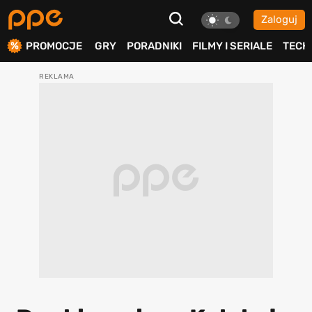
Zaloguj
ierdź
PROMOCJE
GRY
PORADNIKI
FILMY I SERIALE
TECH