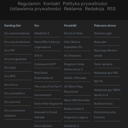
Regulamin
Kontakt
Polityka prywatności
Ustawienia prywatności
Reklama
Redakcja
RSS
Ranking Gier
Gry
Poradniki
Polecane strony
Gry samochodowe
Wiedźmin 3
Ghost of Yotei
Premiery gier
Gry zręcznościowe
Mass Effect Edycja
Clair Obscur
Baza gier
Legendarna
Expedition 33
Gry FPP
Recenzje filmów i
GTA 5
AC Shadows
seriali
Gry przygodowe
Cyberpunk 2077
Kingdom Come
Testy sprzętu
Gry akcji
Deliverance 2
Red Dead
Najlepsze gry PS5
Gry RPG
Redemption 2
Gothic 1 Remake
BET.PL
Gry horror
The Last of Us Part 1
AC Black Flag
Najlepsze gry XBOX
Resynced
Gry symulatory
Uncharted 4
Series S i X
Silent Hill 2 Remake
Gry survival
God of War Ragnarok
Bukmacherzy
Baldurs Gate 3
Gry z otwartym
Assassin's Creed
Kod promocyjny
światem
Valhalla
Hogwarts Legacy
Fortuna
Disco Elysium
Wiedźmin 3