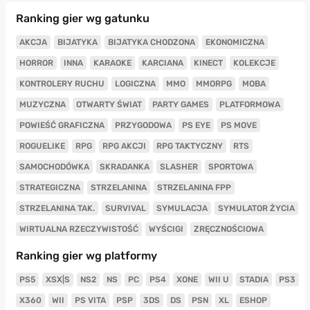
Ranking gier wg gatunku
AKCJA
BIJATYKA
BIJATYKA CHODZONA
EKONOMICZNA
HORROR
INNA
KARAOKE
KARCIANA
KINECT
KOLEKCJE
KONTROLERY RUCHU
LOGICZNA
MMO
MMORPG
MOBA
MUZYCZNA
OTWARTY ŚWIAT
PARTY GAMES
PLATFORMOWA
POWIEŚĆ GRAFICZNA
PRZYGODOWA
PS EYE
PS MOVE
ROGUELIKE
RPG
RPG AKCJI
RPG TAKTYCZNY
RTS
SAMOCHODÓWKA
SKRADANKA
SLASHER
SPORTOWA
STRATEGICZNA
STRZELANINA
STRZELANINA FPP
STRZELANINA TAK.
SURVIVAL
SYMULACJA
SYMULATOR ŻYCIA
WIRTUALNA RZECZYWISTOŚĆ
WYŚCIGI
ZRĘCZNOŚCIOWA
Ranking gier wg platformy
PS5
XSX|S
NS2
NS
PC
PS4
XONE
WII U
STADIA
PS3
X360
WII
PS VITA
PSP
3DS
DS
PSN
XL
ESHOP