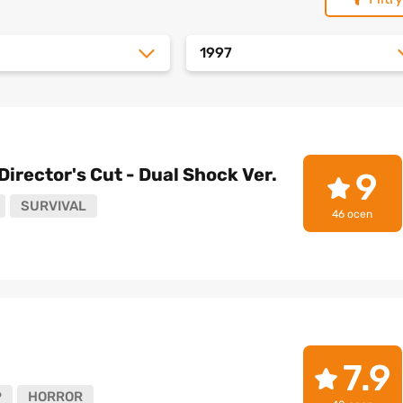
1997
Director's Cut - Dual Shock Ver.
9
SURVIVAL
46 ocen
7.9
P
HORROR