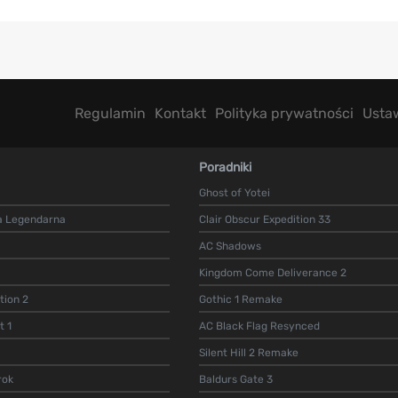
Regulamin
Kontakt
Polityka prywatności
Usta
Poradniki
Ghost of Yotei
a Legendarna
Clair Obscur Expedition 33
AC Shadows
Kingdom Come Deliverance 2
ion 2
Gothic 1 Remake
t 1
AC Black Flag Resynced
Silent Hill 2 Remake
rok
Baldurs Gate 3