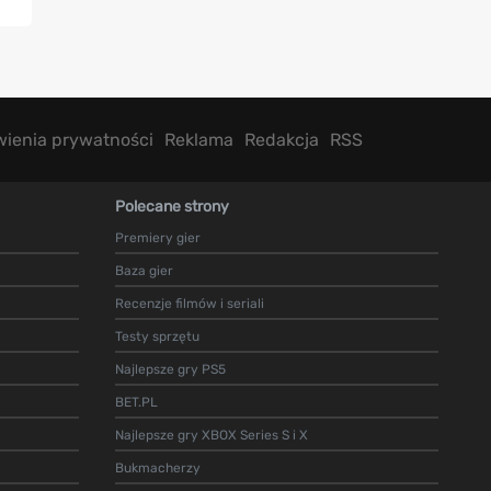
wienia prywatności
Reklama
Redakcja
RSS
Polecane strony
Premiery gier
Baza gier
Recenzje filmów i seriali
Testy sprzętu
Najlepsze gry PS5
BET.PL
Najlepsze gry XBOX Series S i X
Bukmacherzy