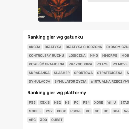
Ranking gier wg gatunku
AKCJA
BIJATYKA
BIJATYKA CHODZONA
EKONOMICZN
KONTROLERY RUCHU
LOGICZNA
MMO
MMORPG
MOB
POWIEŚĆ GRAFICZNA
PRZYGODOWA
PS EYE
PS MOVE
SKRADANKA
SLASHER
SPORTOWA
STRATEGICZNA
S
SYMULACJA
SYMULATOR ŻYCIA
WIRTUALNA RZECZYW
Ranking gier wg platformy
PS5
XSX|S
NS2
NS
PC
PS4
XONE
WII U
STAD
MOBILE
PS2
XBOX
PSONE
VC
GC
DC
GBA
N6
ARC
3DO
QUEST