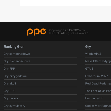
Copyright 2010-2026 by
PPE.pl. All rights reserved.
Ranking Gier
Gry
Gry samochodowe
Wiedźmin 3
Gry zręcznościowe
Mass Effect Edycj
Gry FPP
GTA 5
Gry przygodowe
Cyberpunk 2077
Gry akcji
Red Dead Redempt
Gry RPG
The Last of Us Par
Gry horror
Uncharted 4
Gry symulatory
God of War Ragna