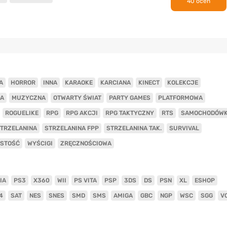
40 ocen
A
HORROR
INNA
KARAOKE
KARCIANA
KINECT
KOLEKCJE
A
MUZYCZNA
OTWARTY ŚWIAT
PARTY GAMES
PLATFORMOWA
ROGUELIKE
RPG
RPG AKCJI
RPG TAKTYCZNY
RTS
SAMOCHODÓW
TRZELANINA
STRZELANINA FPP
STRZELANINA TAK.
SURVIVAL
ISTOŚĆ
WYŚCIGI
ZRĘCZNOŚCIOWA
IA
PS3
X360
WII
PS VITA
PSP
3DS
DS
PSN
XL
ESHOP
4
SAT
NES
SNES
SMD
SMS
AMIGA
GBC
NGP
WSC
SGG
V