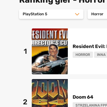
PlayStation 5
Horror
Resident Evil: 
1
HORROR
INNA
Doom 64
2
STRZELANINA FP