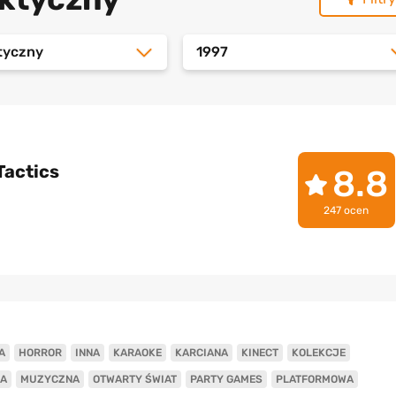
tyczny
1997
Tactics
8.8
247 ocen
A
HORROR
INNA
KARAOKE
KARCIANA
KINECT
KOLEKCJE
A
MUZYCZNA
OTWARTY ŚWIAT
PARTY GAMES
PLATFORMOWA