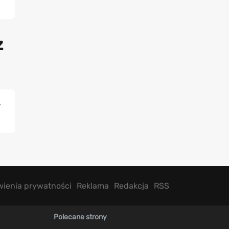
z
.
wienia prywatności
Reklama
Redakcja
RSS
Polecane strony