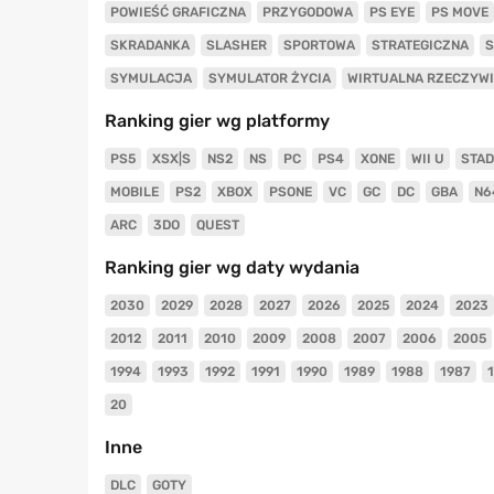
POWIEŚĆ GRAFICZNA
PRZYGODOWA
PS EYE
PS MOVE
SKRADANKA
SLASHER
SPORTOWA
STRATEGICZNA
S
SYMULACJA
SYMULATOR ŻYCIA
WIRTUALNA RZECZYW
Ranking gier wg platformy
PS5
XSX|S
NS2
NS
PC
PS4
XONE
WII U
STAD
MOBILE
PS2
XBOX
PSONE
VC
GC
DC
GBA
N6
ARC
3DO
QUEST
Ranking gier wg daty wydania
2030
2029
2028
2027
2026
2025
2024
2023
2012
2011
2010
2009
2008
2007
2006
2005
1994
1993
1992
1991
1990
1989
1988
1987
20
Inne
DLC
GOTY