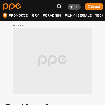
Zaloguj
ierdź
PROMOCJE
GRY
PORADNIKI
FILMY I SERIALE
TECH