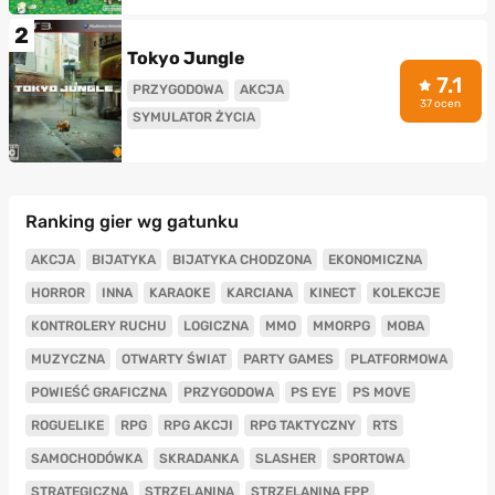
2
Tokyo Jungle
7.1
PRZYGODOWA
AKCJA
37 ocen
SYMULATOR ŻYCIA
Ranking gier wg gatunku
AKCJA
BIJATYKA
BIJATYKA CHODZONA
EKONOMICZNA
HORROR
INNA
KARAOKE
KARCIANA
KINECT
KOLEKCJE
KONTROLERY RUCHU
LOGICZNA
MMO
MMORPG
MOBA
MUZYCZNA
OTWARTY ŚWIAT
PARTY GAMES
PLATFORMOWA
POWIEŚĆ GRAFICZNA
PRZYGODOWA
PS EYE
PS MOVE
ROGUELIKE
RPG
RPG AKCJI
RPG TAKTYCZNY
RTS
SAMOCHODÓWKA
SKRADANKA
SLASHER
SPORTOWA
STRATEGICZNA
STRZELANINA
STRZELANINA FPP