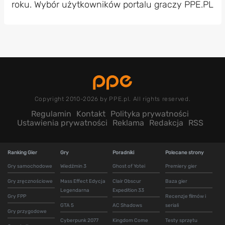
roku. Wybór użytkowników portalu graczy PPE.PL
Copyright 2010-2026 by PPE.pl. All rights reserved.
Regulamin
Kontakt
Polityka prywatności
Ustawienia prywatności
Reklama
Redakcja
RSS
Ranking Gier
Gry
Poradniki
Polecane strony
Gry samochodowe
Wiedźmin 3
Ghost of Yotei
Premiery gier
Gry zręcznościowe
Mass Effect Edycja
Clair Obscur
Baza gier
Legendarna
Expedition 33
Gry FPP
Recenzje filmów i
GTA 5
AC Shadows
seriali
Gry przygodowe
Cyberpunk 2077
Kingdom Come
Testy sprzętu