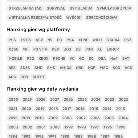
STRZELANINA TAK.
SURVIVAL
SYMULACJA
SYMULATOR ŻYCIA
WIRTUALNA RZECZYWISTOŚĆ
WYŚCIGI
ZRĘCZNOŚCIOWA
Ranking gier wg platformy
PS5
XSX|S
NS2
NS
PC
PS4
XONE
WII U
STADIA
PS3
X360
WII
PS VITA
PSP
3DS
DS
PSN
XL
ESHOP
MOBILE
PS2
XBOX
PSONE
VC
GC
DC
GBA
N64
SAT
NES
SNES
SMD
SMS
AMIGA
GBC
NGP
WSC
SGG
VCS
ARC
3DO
QUEST
Ranking gier wg daty wydania
2030
2029
2028
2027
2026
2025
2024
2023
2022
2021
2020
2019
2018
2017
2016
2015
2014
2013
2012
2011
2010
2009
2008
2007
2006
2005
2004
2003
2002
2001
2000
1999
1998
1997
1996
1995
1994
1993
1992
1991
1990
1989
1988
1987
1986