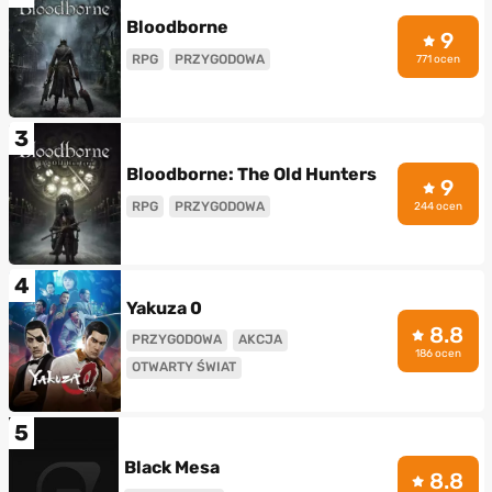
Bloodborne
9
RPG
PRZYGODOWA
771 ocen
3
Bloodborne: The Old Hunters
9
RPG
PRZYGODOWA
244 ocen
4
Yakuza 0
8.8
PRZYGODOWA
AKCJA
186 ocen
OTWARTY ŚWIAT
5
Black Mesa
8.8