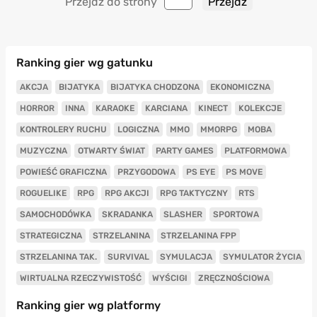
Przejdź do strony
Ranking gier wg gatunku
AKCJA
BIJATYKA
BIJATYKA CHODZONA
EKONOMICZNA
HORROR
INNA
KARAOKE
KARCIANA
KINECT
KOLEKCJE
KONTROLERY RUCHU
LOGICZNA
MMO
MMORPG
MOBA
MUZYCZNA
OTWARTY ŚWIAT
PARTY GAMES
PLATFORMOWA
POWIEŚĆ GRAFICZNA
PRZYGODOWA
PS EYE
PS MOVE
ROGUELIKE
RPG
RPG AKCJI
RPG TAKTYCZNY
RTS
SAMOCHODÓWKA
SKRADANKA
SLASHER
SPORTOWA
STRATEGICZNA
STRZELANINA
STRZELANINA FPP
STRZELANINA TAK.
SURVIVAL
SYMULACJA
SYMULATOR ŻYCIA
WIRTUALNA RZECZYWISTOŚĆ
WYŚCIGI
ZRĘCZNOŚCIOWA
Ranking gier wg platformy