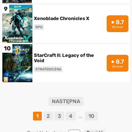
9
Xenoblade Chronicles X
8.7
RPG
35 ocen
10
StarCraft II: Legacy of the
Void
8.7
25 ocen
STRATEGICZNA
NASTĘPNA
1
2
3
4
10
...