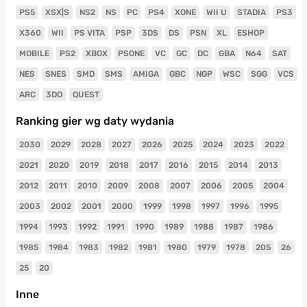
PS5
XSX|S
NS2
NS
PC
PS4
XONE
WII U
STADIA
PS3
X360
WII
PS VITA
PSP
3DS
DS
PSN
XL
ESHOP
MOBILE
PS2
XBOX
PSONE
VC
GC
DC
GBA
N64
SAT
NES
SNES
SMD
SMS
AMIGA
GBC
NGP
WSC
SGG
VCS
ARC
3DO
QUEST
Ranking gier wg daty wydania
2030
2029
2028
2027
2026
2025
2024
2023
2022
2021
2020
2019
2018
2017
2016
2015
2014
2013
2012
2011
2010
2009
2008
2007
2006
2005
2004
2003
2002
2001
2000
1999
1998
1997
1996
1995
1994
1993
1992
1991
1990
1989
1988
1987
1986
1985
1984
1983
1982
1981
1980
1979
1978
205
26
25
20
Inne