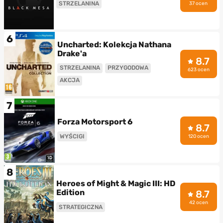
STRZELANINA
37 ocen
6
Uncharted: Kolekcja Nathana
Drake'a
8.7
STRZELANINA
PRZYGODOWA
623 ocen
AKCJA
7
Forza Motorsport 6
8.7
WYŚCIGI
120 ocen
8
Heroes of Might & Magic III: HD
Edition
8.7
42 ocen
STRATEGICZNA