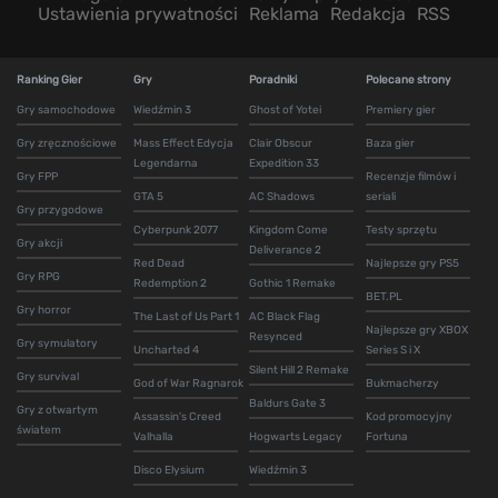
Ustawienia prywatności
Reklama
Redakcja
RSS
Ranking Gier
Gry
Poradniki
Polecane strony
Gry samochodowe
Wiedźmin 3
Ghost of Yotei
Premiery gier
Gry zręcznościowe
Mass Effect Edycja
Clair Obscur
Baza gier
Legendarna
Expedition 33
Gry FPP
Recenzje filmów i
GTA 5
AC Shadows
seriali
Gry przygodowe
Cyberpunk 2077
Kingdom Come
Testy sprzętu
Gry akcji
Deliverance 2
Red Dead
Najlepsze gry PS5
Gry RPG
Redemption 2
Gothic 1 Remake
BET.PL
Gry horror
The Last of Us Part 1
AC Black Flag
Najlepsze gry XBOX
Resynced
Gry symulatory
Uncharted 4
Series S i X
Silent Hill 2 Remake
Gry survival
God of War Ragnarok
Bukmacherzy
Baldurs Gate 3
Gry z otwartym
Assassin's Creed
Kod promocyjny
światem
Valhalla
Hogwarts Legacy
Fortuna
Disco Elysium
Wiedźmin 3