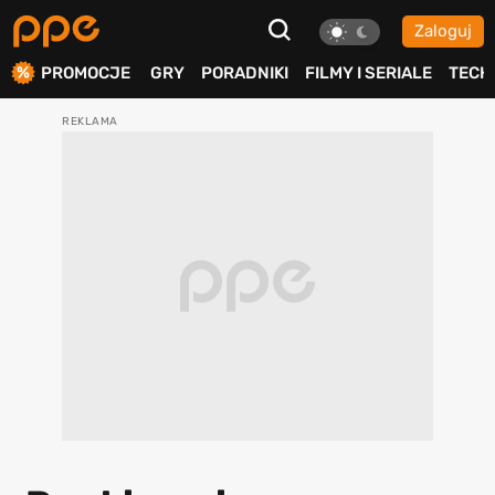
Zaloguj
ierdź
PROMOCJE
GRY
PORADNIKI
FILMY I SERIALE
TECH