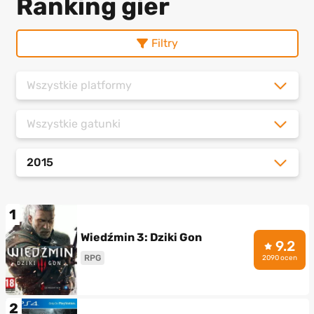
Ranking gier
Filtry
Wszystkie platformy
Wszystkie gatunki
2015
1
Wiedźmin 3: Dziki Gon
9.2
RPG
2090 ocen
2