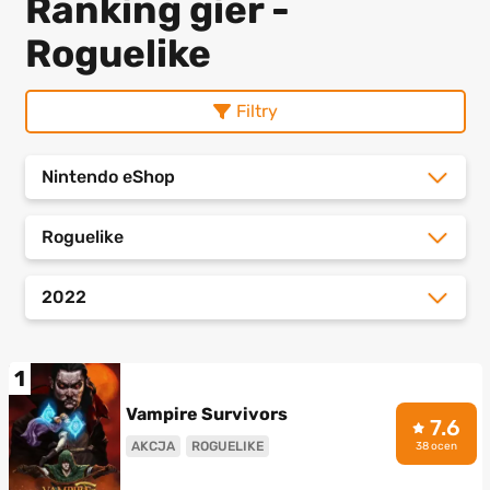
Ranking gier -
Roguelike
Filtry
Nintendo eShop
Roguelike
2022
1
Vampire Survivors
7.6
AKCJA
ROGUELIKE
38 ocen