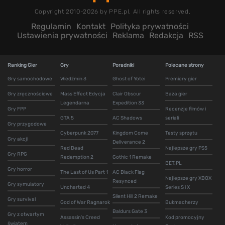
Copyright 2010-2026 by PPE.pl. All rights reserved.
Regulamin
Kontakt
Polityka prywatności
Ustawienia prywatności
Reklama
Redakcja
RSS
Ranking Gier
Gry
Poradniki
Polecane strony
Gry samochodowe
Wiedźmin 3
Ghost of Yotei
Premiery gier
Gry zręcznościowe
Mass Effect Edycja
Clair Obscur
Baza gier
Legendarna
Expedition 33
Gry FPP
Recenzje filmów i
GTA 5
AC Shadows
seriali
Gry przygodowe
Cyberpunk 2077
Kingdom Come
Testy sprzętu
Gry akcji
Deliverance 2
Red Dead
Najlepsze gry PS5
Gry RPG
Redemption 2
Gothic 1 Remake
BET.PL
Gry horror
The Last of Us Part 1
AC Black Flag
Najlepsze gry XBOX
Resynced
Gry symulatory
Uncharted 4
Series S i X
Silent Hill 2 Remake
Gry survival
God of War Ragnarok
Bukmacherzy
Baldurs Gate 3
Gry z otwartym
Assassin's Creed
Kod promocyjny
światem