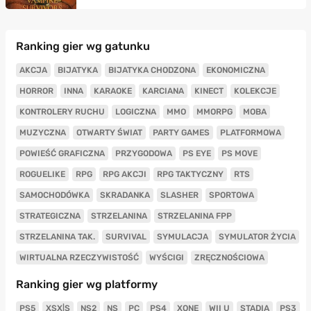
Ranking gier wg gatunku
AKCJA
BIJATYKA
BIJATYKA CHODZONA
EKONOMICZNA
HORROR
INNA
KARAOKE
KARCIANA
KINECT
KOLEKCJE
KONTROLERY RUCHU
LOGICZNA
MMO
MMORPG
MOBA
MUZYCZNA
OTWARTY ŚWIAT
PARTY GAMES
PLATFORMOWA
POWIEŚĆ GRAFICZNA
PRZYGODOWA
PS EYE
PS MOVE
ROGUELIKE
RPG
RPG AKCJI
RPG TAKTYCZNY
RTS
SAMOCHODÓWKA
SKRADANKA
SLASHER
SPORTOWA
STRATEGICZNA
STRZELANINA
STRZELANINA FPP
STRZELANINA TAK.
SURVIVAL
SYMULACJA
SYMULATOR ŻYCIA
WIRTUALNA RZECZYWISTOŚĆ
WYŚCIGI
ZRĘCZNOŚCIOWA
Ranking gier wg platformy
PS5
XSX|S
NS2
NS
PC
PS4
XONE
WII U
STADIA
PS3