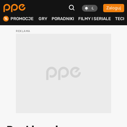
Zaloguj
ierdź
PROMOCJE
GRY
PORADNIKI
FILMY I SERIALE
TECH