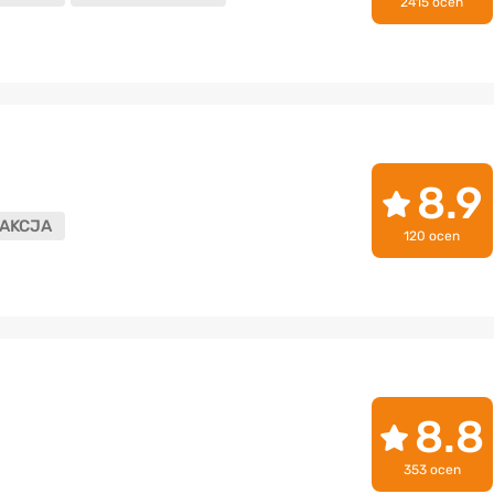
2415 ocen
8.9
AKCJA
120 ocen
8.8
353 ocen