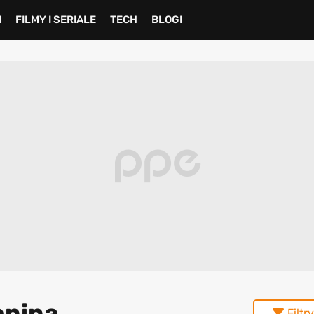
I
FILMY I SERIALE
TECH
BLOGI
anina
Filtry