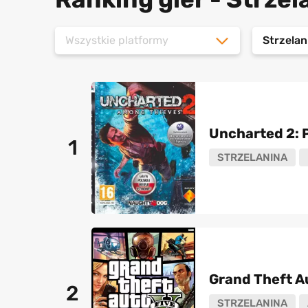
Wszystkie platformy
Strzelan
Uncharted 2: P
1
STRZELANINA
Grand Theft A
2
STRZELANINA