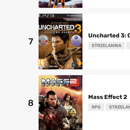
Uncharted 3: 
7
STRZELANINA
Mass Effect 2
8
RPG
STRZELA