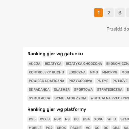
1
2
3
Przejdź do
Ranking gier wg gatunku
AKCJA
BIJATYKA
BIJATYKA CHODZONA
EKONOMICZN
KONTROLERY RUCHU
LOGICZNA
MMO
MMORPG
MOB
POWIEŚĆ GRAFICZNA
PRZYGODOWA
PS EYE
PS MOVE
SKRADANKA
SLASHER
SPORTOWA
STRATEGICZNA
S
SYMULACJA
SYMULATOR ŻYCIA
WIRTUALNA RZECZYW
Ranking gier wg platformy
PS5
XSX|S
NS2
NS
PC
PS4
XONE
WII U
STAD
MOBILE
PS2
XBOX
PSONE
VC
GC
DC
GBA
N6