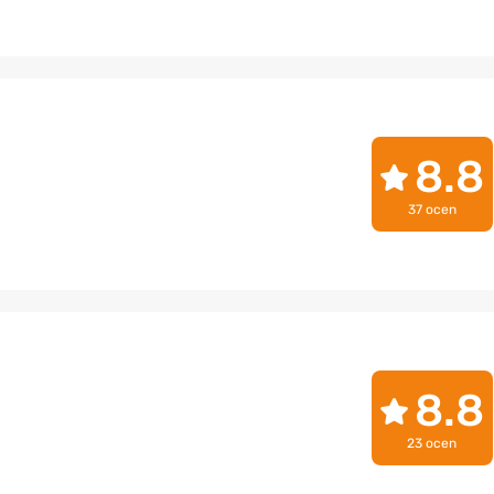
8.8
37 ocen
8.8
23 ocen