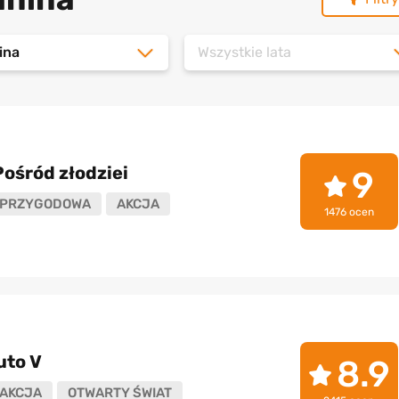
ina
Wszystkie lata
ośród złodziei
9
PRZYGODOWA
AKCJA
1476 ocen
uto V
8.9
AKCJA
OTWARTY ŚWIAT