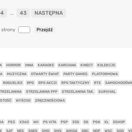
4
43
NASTĘPNA
...
 strony
A
HORROR
INNA
KARAOKE
KARCIANA
KINECT
KOLEKCJE
A
MUZYCZNA
OTWARTY ŚWIAT
PARTY GAMES
PLATFORMOWA
ROGUELIKE
RPG
RPG AKCJI
RPG TAKTYCZNY
RTS
SAMOCHODÓW
TRZELANINA
STRZELANINA FPP
STRZELANINA TAK.
SURVIVAL
ISTOŚĆ
WYŚCIGI
ZRĘCZNOŚCIOWA
IA
PS3
X360
WII
PS VITA
PSP
3DS
DS
PSN
XL
ESHOP
4
SAT
NES
SNES
SMD
SMS
AMIGA
GBC
NGP
WSC
SGG
V