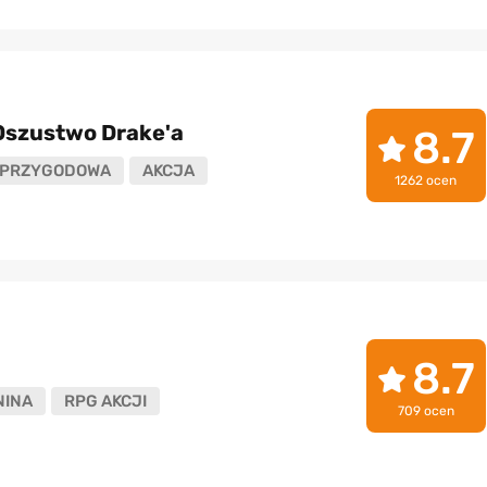
Oszustwo Drake'a
8.7
PRZYGODOWA
AKCJA
1262 ocen
8.7
NINA
RPG AKCJI
709 ocen