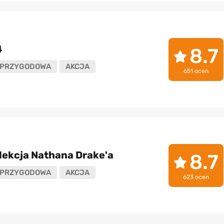
4
8.7
PRZYGODOWA
AKCJA
651 ocen
lekcja Nathana Drake'a
8.7
PRZYGODOWA
AKCJA
623 ocen