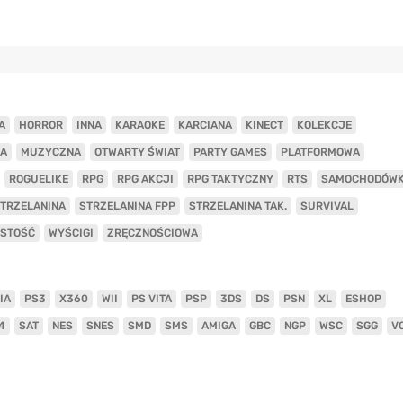
A
HORROR
INNA
KARAOKE
KARCIANA
KINECT
KOLEKCJE
A
MUZYCZNA
OTWARTY ŚWIAT
PARTY GAMES
PLATFORMOWA
ROGUELIKE
RPG
RPG AKCJI
RPG TAKTYCZNY
RTS
SAMOCHODÓW
TRZELANINA
STRZELANINA FPP
STRZELANINA TAK.
SURVIVAL
ISTOŚĆ
WYŚCIGI
ZRĘCZNOŚCIOWA
IA
PS3
X360
WII
PS VITA
PSP
3DS
DS
PSN
XL
ESHOP
4
SAT
NES
SNES
SMD
SMS
AMIGA
GBC
NGP
WSC
SGG
V