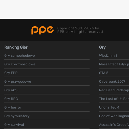
Copyright 2010-2026 by
PPE.pl. All rights reserved.
Ranking Gier
Gry
Gry samochodowe
Wiedźmin 3
Gry zręcznościowe
Mass Effect Edycj
Gry FPP
GTA 5
Gry przygodowe
Cyberpunk 2077
Gry akcji
Red Dead Redempt
Gry RPG
The Last of Us Par
Gry horror
Uncharted 4
Gry symulatory
God of War Ragna
Gry survival
Assassin's Creed V