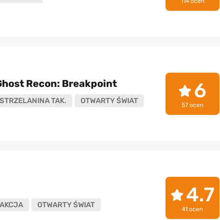
114 ocen
Ghost Recon: Breakpoint
6
STRZELANINA TAK.
OTWARTY ŚWIAT
57 ocen
4.7
AKCJA
OTWARTY ŚWIAT
41 ocen