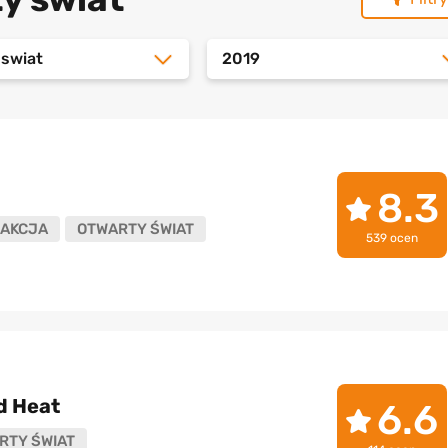
 swiat
2019
8.3
AKCJA
OTWARTY ŚWIAT
539 ocen
d Heat
6.6
RTY ŚWIAT