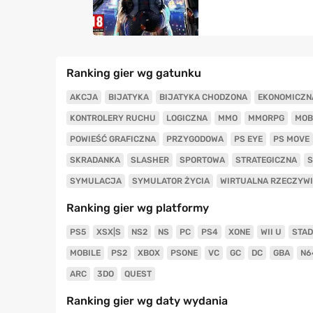
Ranking gier wg gatunku
AKCJA
BIJATYKA
BIJATYKA CHODZONA
EKONOMICZN
KONTROLERY RUCHU
LOGICZNA
MMO
MMORPG
MOB
POWIEŚĆ GRAFICZNA
PRZYGODOWA
PS EYE
PS MOVE
SKRADANKA
SLASHER
SPORTOWA
STRATEGICZNA
S
SYMULACJA
SYMULATOR ŻYCIA
WIRTUALNA RZECZYW
Ranking gier wg platformy
PS5
XSX|S
NS2
NS
PC
PS4
XONE
WII U
STAD
MOBILE
PS2
XBOX
PSONE
VC
GC
DC
GBA
N6
ARC
3DO
QUEST
Ranking gier wg daty wydania