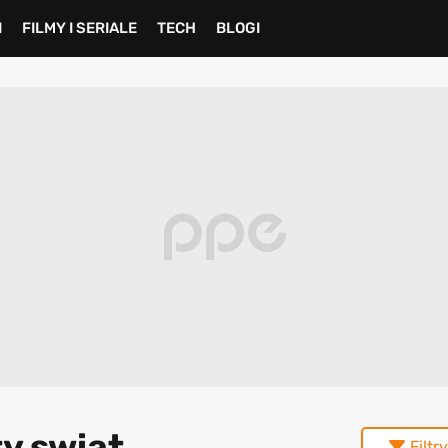
I
FILMY I SERIALE
TECH
BLOGI
ty swiat
Filtry