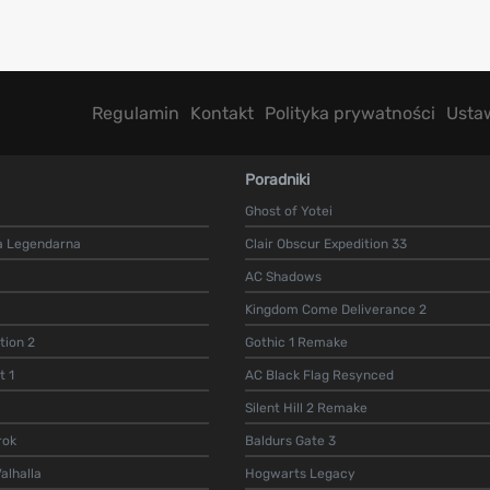
Regulamin
Kontakt
Polityka prywatności
Usta
Poradniki
Ghost of Yotei
a Legendarna
Clair Obscur Expedition 33
AC Shadows
Kingdom Come Deliverance 2
ion 2
Gothic 1 Remake
t 1
AC Black Flag Resynced
Silent Hill 2 Remake
rok
Baldurs Gate 3
alhalla
Hogwarts Legacy