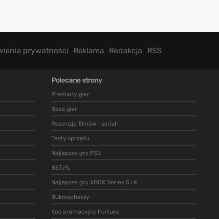
wienia prywatności
Reklama
Redakcja
RSS
Polecane strony
Premiery gier
Baza gier
Recenzje filmów i seriali
Testy sprzętu
Najlepsze gry PS5
BET.PL
Najlepsze gry XBOX Series S i X
Bukmacherzy
Kod promocyjny Fortuna