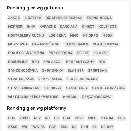
Ranking gier wg gatunku
AKCJA
BIJATYKA
BIJATYKA CHODZONA
EKONOMICZNA
HORROR
INNA
KARAOKE
KARCIANA
KINECT
KOLEKCJE
KONTROLERY RUCHU
LOGICZNA
MMO
MMORPG
MOBA
MUZYCZNA
OTWARTY ŚWIAT
PARTY GAMES
PLATFORMOWA
POWIEŚĆ GRAFICZNA
PRZYGODOWA
PS EYE
PS MOVE
ROGUELIKE
RPG
RPG AKCJI
RPG TAKTYCZNY
RTS
SAMOCHODÓWKA
SKRADANKA
SLASHER
SPORTOWA
STRATEGICZNA
STRZELANINA
STRZELANINA FPP
STRZELANINA TAK.
SURVIVAL
SYMULACJA
SYMULATOR ŻYCIA
WIRTUALNA RZECZYWISTOŚĆ
WYŚCIGI
ZRĘCZNOŚCIOWA
Ranking gier wg platformy
PS5
XSX|S
NS2
NS
PC
PS4
XONE
WII U
STADIA
PS3
X360
WII
PS VITA
PSP
3DS
DS
PSN
XL
ESHOP