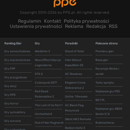
Copyright 2010-2026 by PPE.pl. All rights reserved.
Regulamin
Kontakt
Polityka prywatności
Ustawienia prywatności
Reklama
Redakcja
RSS
Ranking Gier
Gry
Poradniki
Polecane strony
Gry samochodowe
Wiedźmin 3
Ghost of Yotei
Premiery gier
Gry zręcznościowe
Mass Effect Edycja
Clair Obscur
Baza gier
Legendarna
Expedition 33
Gry FPP
Recenzje filmów i
GTA 5
AC Shadows
seriali
Gry przygodowe
Cyberpunk 2077
Kingdom Come
Testy sprzętu
Gry akcji
Deliverance 2
Red Dead
Najlepsze gry PS5
Gry RPG
Redemption 2
Gothic 1 Remake
BET.PL
Gry horror
The Last of Us Part 1
AC Black Flag
Najlepsze gry XBOX
Resynced
Gry symulatory
Uncharted 4
Series S i X
Silent Hill 2 Remake
Gry survival
God of War Ragnarok
Bukmacherzy
Baldurs Gate 3
Gry z otwartym