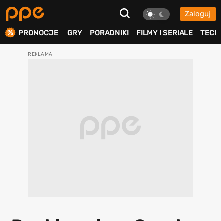
Zaloguj
ierdź
PROMOCJE
GRY
PORADNIKI
FILMY I SERIALE
TECH