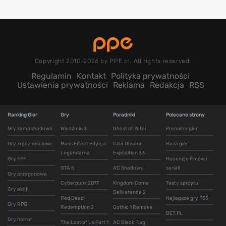
Copyright 2010-2026 by PPE.pl. All rights reserved.
Regulamin
Kontakt
Polityka prywatności
Ustawienia prywatności
Reklama
Redakcja
RSS
Ranking Gier
Gry
Poradniki
Polecane strony
Gry samochodowe
Wiedźmin 3
Ghost of Yotei
Premiery gier
Gry zręcznościowe
Mass Effect Edycja
Clair Obscur
Baza gier
Legendarna
Expedition 33
Gry FPP
Recenzje filmów i
GTA 5
AC Shadows
seriali
Gry przygodowe
Cyberpunk 2077
Kingdom Come
Testy sprzętu
Gry akcji
Deliverance 2
Red Dead
Najlepsze gry PS5
Gry RPG
Redemption 2
Gothic 1 Remake
BET.PL
Gry horror
The Last of Us Part 1
AC Black Flag