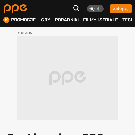
Zaloguj
ierdź
PROMOCJE
GRY
PORADNIKI
FILMY I SERIALE
TECH