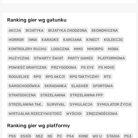
Ranking gier wg gatunku
AKCJA
BIJATYKA
BIJATYKA CHODZONA
EKONOMICZNA
HORROR
INNA
KARAOKE
KARCIANA
KINECT
KOLEKCJE
KONTROLERY RUCHU
LOGICZNA
MMO
MMORPG
MOBA
MUZYCZNA
OTWARTY ŚWIAT
PARTY GAMES
PLATFORMOWA
POWIEŚĆ GRAFICZNA
PRZYGODOWA
PS EYE
PS MOVE
ROGUELIKE
RPG
RPG AKCJI
RPG TAKTYCZNY
RTS
SAMOCHODÓWKA
SKRADANKA
SLASHER
SPORTOWA
STRATEGICZNA
STRZELANINA
STRZELANINA FPP
STRZELANINA TAK.
SURVIVAL
SYMULACJA
SYMULATOR ŻYCIA
WIRTUALNA RZECZYWISTOŚĆ
WYŚCIGI
ZRĘCZNOŚCIOWA
Ranking gier wg platformy
PS5
XSX|S
NS2
NS
PC
PS4
XONE
WII U
STADIA
PS3