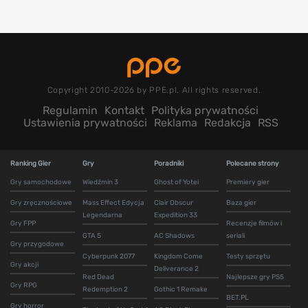
Copyright 2010-2026 by PPE.pl. All rights reserved.
Regulamin
Kontakt
Polityka prywatności
Ustawienia prywatności
Reklama
Redakcja
RSS
Ranking Gier
Gry
Poradniki
Polecane strony
Gry samochodowe
Wiedźmin 3
Ghost of Yotei
Premiery gier
Gry zręcznościowe
Mass Effect Edycja
Clair Obscur
Baza gier
Legendarna
Expedition 33
Gry FPP
Recenzje filmów i
GTA 5
AC Shadows
seriali
Gry przygodowe
Cyberpunk 2077
Kingdom Come
Testy sprzętu
Gry akcji
Deliverance 2
Red Dead
Najlepsze gry PS5
Gry RPG
Redemption 2
Gothic 1 Remake
BET.PL
Gry horror