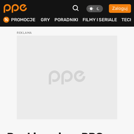
Zaloguj
ierdź
PROMOCJE
GRY
PORADNIKI
FILMY I SERIALE
TECH