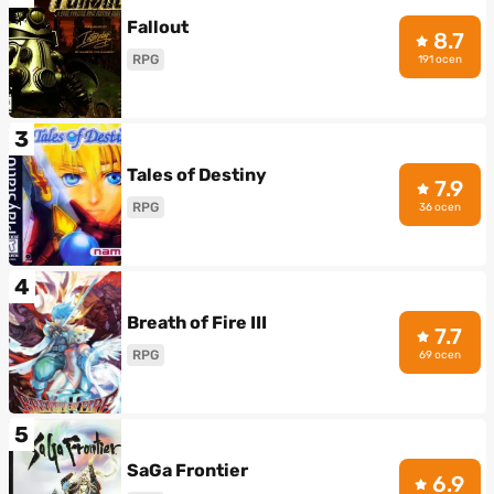
Fallout
8.7
RPG
191 ocen
3
Tales of Destiny
7.9
RPG
36 ocen
4
Breath of Fire III
7.7
RPG
69 ocen
5
SaGa Frontier
6.9