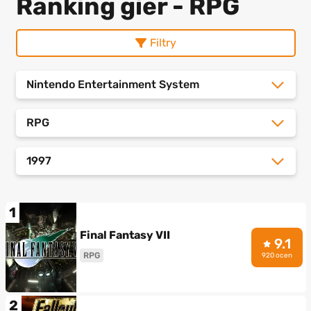
Ranking gier - RPG
Filtry
Nintendo Entertainment System
RPG
1997
1
Final Fantasy VII
9.1
RPG
920 ocen
2