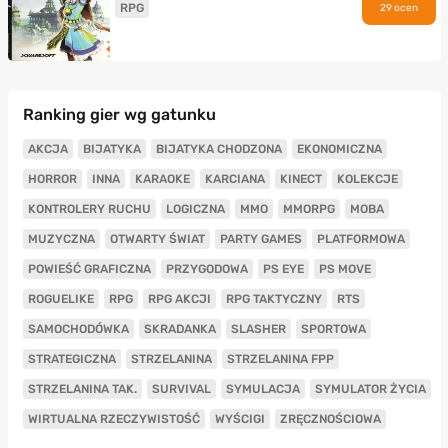
RPG
29 ocen
Ranking gier wg gatunku
AKCJA
BIJATYKA
BIJATYKA CHODZONA
EKONOMICZNA
HORROR
INNA
KARAOKE
KARCIANA
KINECT
KOLEKCJE
KONTROLERY RUCHU
LOGICZNA
MMO
MMORPG
MOBA
MUZYCZNA
OTWARTY ŚWIAT
PARTY GAMES
PLATFORMOWA
POWIEŚĆ GRAFICZNA
PRZYGODOWA
PS EYE
PS MOVE
ROGUELIKE
RPG
RPG AKCJI
RPG TAKTYCZNY
RTS
SAMOCHODÓWKA
SKRADANKA
SLASHER
SPORTOWA
STRATEGICZNA
STRZELANINA
STRZELANINA FPP
STRZELANINA TAK.
SURVIVAL
SYMULACJA
SYMULATOR ŻYCIA
WIRTUALNA RZECZYWISTOŚĆ
WYŚCIGI
ZRĘCZNOŚCIOWA