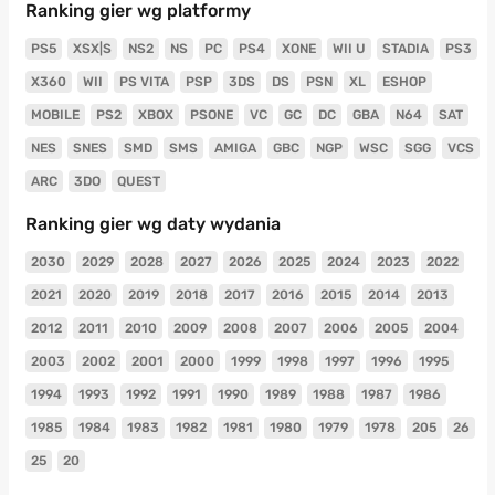
Ranking gier wg platformy
PS5
XSX|S
NS2
NS
PC
PS4
XONE
WII U
STADIA
PS3
X360
WII
PS VITA
PSP
3DS
DS
PSN
XL
ESHOP
MOBILE
PS2
XBOX
PSONE
VC
GC
DC
GBA
N64
SAT
NES
SNES
SMD
SMS
AMIGA
GBC
NGP
WSC
SGG
VCS
ARC
3DO
QUEST
Ranking gier wg daty wydania
2030
2029
2028
2027
2026
2025
2024
2023
2022
2021
2020
2019
2018
2017
2016
2015
2014
2013
2012
2011
2010
2009
2008
2007
2006
2005
2004
2003
2002
2001
2000
1999
1998
1997
1996
1995
1994
1993
1992
1991
1990
1989
1988
1987
1986
1985
1984
1983
1982
1981
1980
1979
1978
205
26
25
20