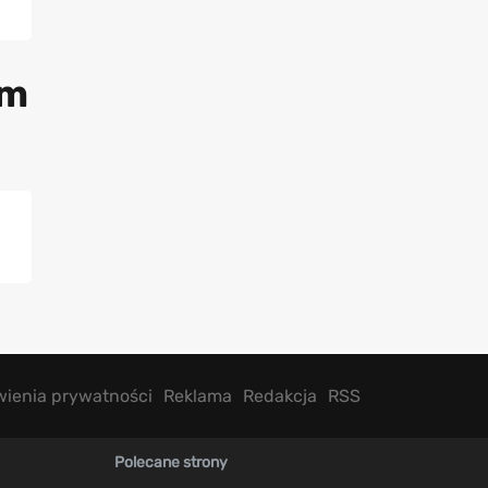
em
wienia prywatności
Reklama
Redakcja
RSS
Polecane strony