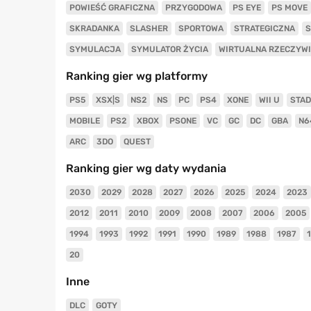
POWIEŚĆ GRAFICZNA
PRZYGODOWA
PS EYE
PS MOVE
SKRADANKA
SLASHER
SPORTOWA
STRATEGICZNA
S
SYMULACJA
SYMULATOR ŻYCIA
WIRTUALNA RZECZYW
Ranking gier wg platformy
PS5
XSX|S
NS2
NS
PC
PS4
XONE
WII U
STAD
MOBILE
PS2
XBOX
PSONE
VC
GC
DC
GBA
N6
ARC
3DO
QUEST
Ranking gier wg daty wydania
2030
2029
2028
2027
2026
2025
2024
2023
2012
2011
2010
2009
2008
2007
2006
2005
1994
1993
1992
1991
1990
1989
1988
1987
20
Inne
DLC
GOTY