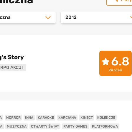
czna
2012
g's Story
6.8
RPG AKCJI
24 ocen
A
HORROR
INNA
KARAOKE
KARCIANA
KINECT
KOLEKCJE
A
MUZYCZNA
OTWARTY ŚWIAT
PARTY GAMES
PLATFORMOWA