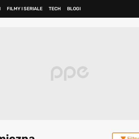
I
FILMY I SERIALE
TECH
BLOGI
omiczna
Filtry