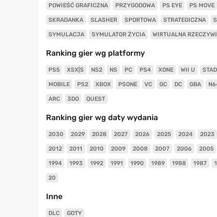
POWIEŚĆ GRAFICZNA
PRZYGODOWA
PS EYE
PS MOVE
SKRADANKA
SLASHER
SPORTOWA
STRATEGICZNA
S
SYMULACJA
SYMULATOR ŻYCIA
WIRTUALNA RZECZYW
Ranking gier wg platformy
PS5
XSX|S
NS2
NS
PC
PS4
XONE
WII U
STAD
MOBILE
PS2
XBOX
PSONE
VC
GC
DC
GBA
N6
ARC
3DO
QUEST
Ranking gier wg daty wydania
2030
2029
2028
2027
2026
2025
2024
2023
2012
2011
2010
2009
2008
2007
2006
2005
1994
1993
1992
1991
1990
1989
1988
1987
20
Inne
DLC
GOTY