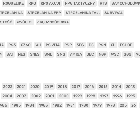
ROGUELIKE
RPG
RPG AKCJI
RPG TAKTYCZNY
RTS
SAMOCHODÓW
TRZELANINA
STRZELANINA FPP
STRZELANINA TAK.
SURVIVAL
ISTOŚĆ
WYŚCIGI
ZRĘCZNOŚCIOWA
IA
PS3
X360
WII
PS VITA
PSP
3DS
DS
PSN
XL
ESHOP
4
SAT
NES
SNES
SMD
SMS
AMIGA
GBC
NGP
WSC
SGG
V
2022
2021
2020
2019
2018
2017
2016
2015
2014
2013
2004
2003
2002
2001
2000
1999
1998
1997
1996
1995
1986
1985
1984
1983
1982
1981
1980
1979
1978
205
26