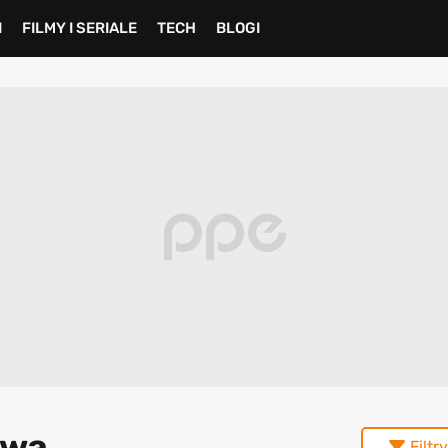
I
FILMY I SERIALE
TECH
BLOGI
owa
Filtry