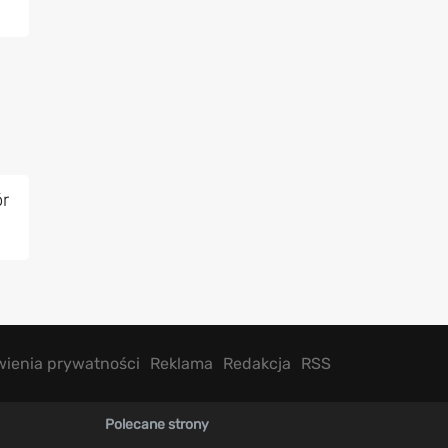
r
wienia prywatności
Reklama
Redakcja
RSS
Polecane strony