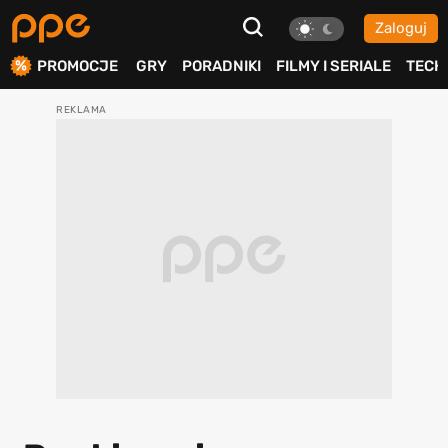
Zaloguj
ierdź
PROMOCJE
GRY
PORADNIKI
FILMY I SERIALE
TECH