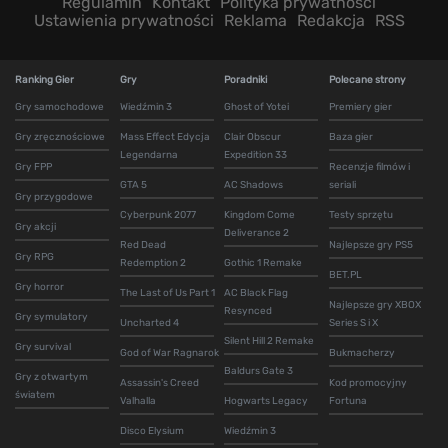
Regulamin
Kontakt
Polityka prywatności
Ustawienia prywatności
Reklama
Redakcja
RSS
Ranking Gier
Gry
Poradniki
Polecane strony
Gry samochodowe
Wiedźmin 3
Ghost of Yotei
Premiery gier
Gry zręcznościowe
Mass Effect Edycja
Clair Obscur
Baza gier
Legendarna
Expedition 33
Gry FPP
Recenzje filmów i
GTA 5
AC Shadows
seriali
Gry przygodowe
Cyberpunk 2077
Kingdom Come
Testy sprzętu
Gry akcji
Deliverance 2
Red Dead
Najlepsze gry PS5
Gry RPG
Redemption 2
Gothic 1 Remake
BET.PL
Gry horror
The Last of Us Part 1
AC Black Flag
Najlepsze gry XBOX
Resynced
Gry symulatory
Uncharted 4
Series S i X
Silent Hill 2 Remake
Gry survival
God of War Ragnarok
Bukmacherzy
Baldurs Gate 3
Gry z otwartym
Assassin's Creed
Kod promocyjny
światem
Valhalla
Hogwarts Legacy
Fortuna
Disco Elysium
Wiedźmin 3