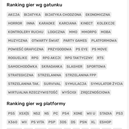
Ranking gier wg gatunku
AKCJA
BIJATYKA
BIJATYKA CHODZONA
EKONOMICZNA
HORROR
INNA
KARAOKE
KARCIANA
KINECT
KOLEKCJE
KONTROLERY RUCHU
LOGICZNA
MMO
MMORPG
MOBA
MUZYCZNA
OTWARTY ŚWIAT
PARTY GAMES
PLATFORMOWA
POWIEŚĆ GRAFICZNA
PRZYGODOWA
PS EYE
PS MOVE
ROGUELIKE
RPG
RPG AKCJI
RPG TAKTYCZNY
RTS
SAMOCHODÓWKA
SKRADANKA
SLASHER
SPORTOWA
STRATEGICZNA
STRZELANINA
STRZELANINA FPP
STRZELANINA TAK.
SURVIVAL
SYMULACJA
SYMULATOR ŻYCIA
WIRTUALNA RZECZYWISTOŚĆ
WYŚCIGI
ZRĘCZNOŚCIOWA
Ranking gier wg platformy
PS5
XSX|S
NS2
NS
PC
PS4
XONE
WII U
STADIA
PS3
X360
WII
PS VITA
PSP
3DS
DS
PSN
XL
ESHOP