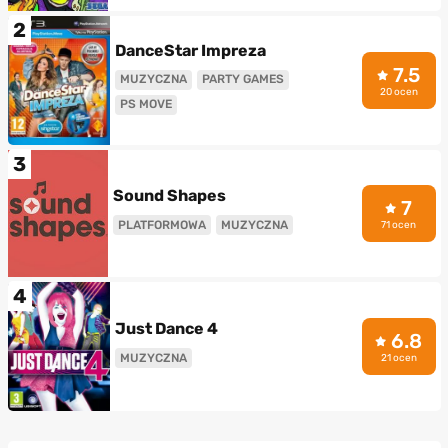
2
DanceStar Impreza
7.5
MUZYCZNA
PARTY GAMES
20 ocen
PS MOVE
3
Sound Shapes
7
PLATFORMOWA
MUZYCZNA
71 ocen
4
Just Dance 4
6.8
MUZYCZNA
21 ocen