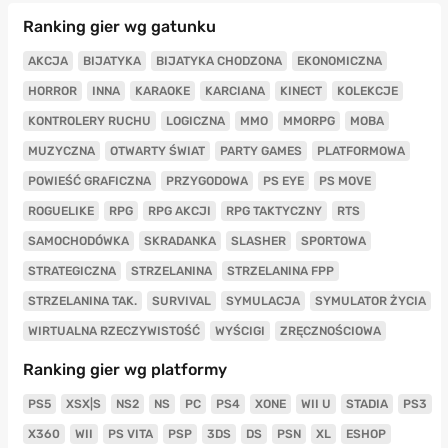
Ranking gier wg gatunku
AKCJA
BIJATYKA
BIJATYKA CHODZONA
EKONOMICZNA
HORROR
INNA
KARAOKE
KARCIANA
KINECT
KOLEKCJE
KONTROLERY RUCHU
LOGICZNA
MMO
MMORPG
MOBA
MUZYCZNA
OTWARTY ŚWIAT
PARTY GAMES
PLATFORMOWA
POWIEŚĆ GRAFICZNA
PRZYGODOWA
PS EYE
PS MOVE
ROGUELIKE
RPG
RPG AKCJI
RPG TAKTYCZNY
RTS
SAMOCHODÓWKA
SKRADANKA
SLASHER
SPORTOWA
STRATEGICZNA
STRZELANINA
STRZELANINA FPP
STRZELANINA TAK.
SURVIVAL
SYMULACJA
SYMULATOR ŻYCIA
WIRTUALNA RZECZYWISTOŚĆ
WYŚCIGI
ZRĘCZNOŚCIOWA
Ranking gier wg platformy
PS5
XSX|S
NS2
NS
PC
PS4
XONE
WII U
STADIA
PS3
X360
WII
PS VITA
PSP
3DS
DS
PSN
XL
ESHOP