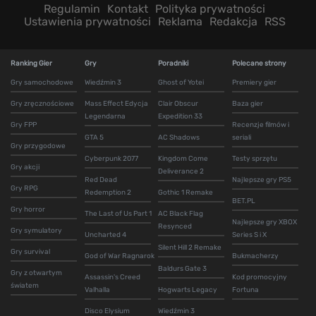
Regulamin
Kontakt
Polityka prywatności
Ustawienia prywatności
Reklama
Redakcja
RSS
Ranking Gier
Gry
Poradniki
Polecane strony
Gry samochodowe
Wiedźmin 3
Ghost of Yotei
Premiery gier
Gry zręcznościowe
Mass Effect Edycja
Clair Obscur
Baza gier
Legendarna
Expedition 33
Gry FPP
Recenzje filmów i
GTA 5
AC Shadows
seriali
Gry przygodowe
Cyberpunk 2077
Kingdom Come
Testy sprzętu
Gry akcji
Deliverance 2
Red Dead
Najlepsze gry PS5
Gry RPG
Redemption 2
Gothic 1 Remake
BET.PL
Gry horror
The Last of Us Part 1
AC Black Flag
Najlepsze gry XBOX
Resynced
Gry symulatory
Uncharted 4
Series S i X
Silent Hill 2 Remake
Gry survival
God of War Ragnarok
Bukmacherzy
Baldurs Gate 3
Gry z otwartym
Assassin's Creed
Kod promocyjny
światem
Valhalla
Hogwarts Legacy
Fortuna
Disco Elysium
Wiedźmin 3