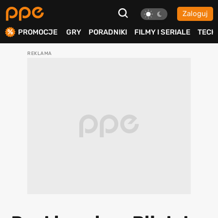
Zaloguj
ierdź
PROMOCJE
GRY
PORADNIKI
FILMY I SERIALE
TECH