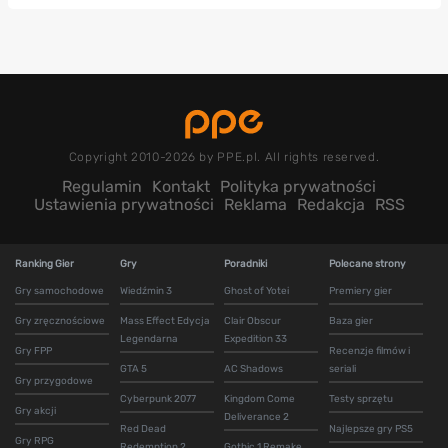
Copyright 2010-2026 by PPE.pl. All rights reserved.
Regulamin
Kontakt
Polityka prywatności
Ustawienia prywatności
Reklama
Redakcja
RSS
Ranking Gier
Gry
Poradniki
Polecane strony
Gry samochodowe
Wiedźmin 3
Ghost of Yotei
Premiery gier
Gry zręcznościowe
Mass Effect Edycja
Clair Obscur
Baza gier
Legendarna
Expedition 33
Gry FPP
Recenzje filmów i
GTA 5
AC Shadows
seriali
Gry przygodowe
Cyberpunk 2077
Kingdom Come
Testy sprzętu
Gry akcji
Deliverance 2
Red Dead
Najlepsze gry PS5
Gry RPG
Redemption 2
Gothic 1 Remake