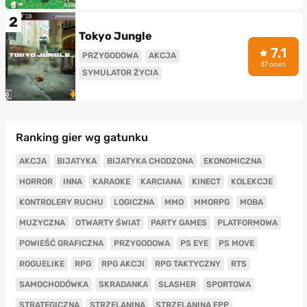
2
Tokyo Jungle
7.1
PRZYGODOWA
AKCJA
37 ocen
SYMULATOR ŻYCIA
Ranking gier wg gatunku
AKCJA
BIJATYKA
BIJATYKA CHODZONA
EKONOMICZNA
HORROR
INNA
KARAOKE
KARCIANA
KINECT
KOLEKCJE
KONTROLERY RUCHU
LOGICZNA
MMO
MMORPG
MOBA
MUZYCZNA
OTWARTY ŚWIAT
PARTY GAMES
PLATFORMOWA
POWIEŚĆ GRAFICZNA
PRZYGODOWA
PS EYE
PS MOVE
ROGUELIKE
RPG
RPG AKCJI
RPG TAKTYCZNY
RTS
SAMOCHODÓWKA
SKRADANKA
SLASHER
SPORTOWA
STRATEGICZNA
STRZELANINA
STRZELANINA FPP