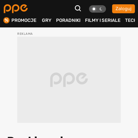
Zaloguj
ierdź
PROMOCJE
GRY
PORADNIKI
FILMY I SERIALE
TECH