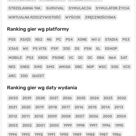
STRZELANINA TAK.
SURVIVAL
SYMULACJA
SYMULATOR ŻYCIA
WIRTUALNA RZECZYWISTOŚĆ
WYŚCIGI
ZRĘCZNOŚCIOWA
Ranking gier wg platformy
PS5
XSX|S
NS2
NS
PC
PS4
XONE
WII U
STADIA
PS3
X360
WII
PS VITA
PSP
3DS
DS
PSN
XL
ESHOP
MOBILE
PS2
XBOX
PSONE
VC
GC
DC
GBA
N64
SAT
NES
SNES
SMD
SMS
AMIGA
GBC
NGP
WSC
SGG
VCS
ARC
3DO
QUEST
Ranking gier wg daty wydania
2030
2029
2028
2027
2026
2025
2024
2023
2022
2021
2020
2019
2018
2017
2016
2015
2014
2013
2012
2011
2010
2009
2008
2007
2006
2005
2004
2003
2002
2001
2000
1999
1998
1997
1996
1995
1994
1993
1992
1991
1990
1989
1988
1987
1986