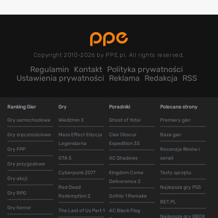
Copyright 2010-2026 by PPE.pl. All rights reserved.
Regulamin
Kontakt
Polityka prywatności
Ustawienia prywatności
Reklama
Redakcja
RSS
Ranking Gier
Gry
Poradniki
Polecane strony
Gry samochodowe
Wiedźmin 3
Ghost of Yotei
Premiery gier
Gry zręcznościowe
Mass Effect Edycja
Clair Obscur
Baza gier
Legendarna
Expedition 33
Gry FPP
Recenzje filmów i
GTA 5
AC Shadows
seriali
Gry przygodowe
Cyberpunk 2077
Kingdom Come
Testy sprzętu
Gry akcji
Deliverance 2
Red Dead
Najlepsze gry PS5
Gry RPG
Redemption 2
Gothic 1 Remake
BET.PL
Gry horror
The Last of Us Part 1
AC Black Flag
Najlepsze gry XBOX