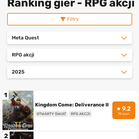
Ranking gier - RPG akcji
Filtry
Meta Quest
RPG akcji
2025
1
Kingdom Come: Deliverance II
9.2
OTWARTY ŚWIAT
RPG AKCJI
70 ocen
2