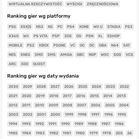
WIRTUALNA RZECZYWISTOŚĆ
WYŚCIGI
ZRĘCZNOŚCIOWA
Ranking gier wg platformy
PS5
XSX|S
NS2
NS
PC
PS4
XONE
WII U
STADIA
PS3
X360
WII
PS VITA
PSP
3DS
DS
PSN
XL
ESHOP
MOBILE
PS2
XBOX
PSONE
VC
GC
DC
GBA
N64
SAT
NES
SNES
SMD
SMS
AMIGA
GBC
NGP
WSC
SGG
VCS
ARC
3DO
QUEST
Ranking gier wg daty wydania
2030
2029
2028
2027
2026
2025
2024
2023
2022
2021
2020
2019
2018
2017
2016
2015
2014
2013
2012
2011
2010
2009
2008
2007
2006
2005
2004
2003
2002
2001
2000
1999
1998
1997
1996
1995
1994
1993
1992
1991
1990
1989
1988
1987
1986
1985
1984
1983
1982
1981
1980
1979
1978
205
26