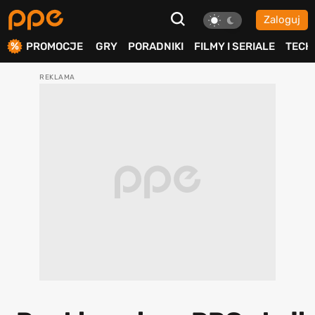
Zaloguj
ierdź
PROMOCJE
GRY
PORADNIKI
FILMY I SERIALE
TECH