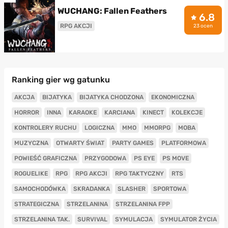
WUCHANG: Fallen Feathers
6.8
RPG AKCJI
23 ocen
Ranking gier wg gatunku
AKCJA
BIJATYKA
BIJATYKA CHODZONA
EKONOMICZNA
HORROR
INNA
KARAOKE
KARCIANA
KINECT
KOLEKCJE
KONTROLERY RUCHU
LOGICZNA
MMO
MMORPG
MOBA
MUZYCZNA
OTWARTY ŚWIAT
PARTY GAMES
PLATFORMOWA
POWIEŚĆ GRAFICZNA
PRZYGODOWA
PS EYE
PS MOVE
ROGUELIKE
RPG
RPG AKCJI
RPG TAKTYCZNY
RTS
SAMOCHODÓWKA
SKRADANKA
SLASHER
SPORTOWA
STRATEGICZNA
STRZELANINA
STRZELANINA FPP
STRZELANINA TAK.
SURVIVAL
SYMULACJA
SYMULATOR ŻYCIA