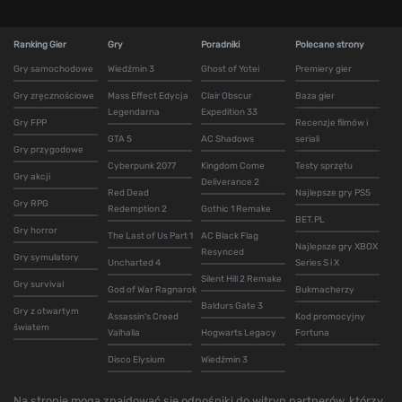
Ranking Gier
Gry
Poradniki
Polecane strony
Gry samochodowe
Wiedźmin 3
Ghost of Yotei
Premiery gier
Gry zręcznościowe
Mass Effect Edycja
Clair Obscur
Baza gier
Legendarna
Expedition 33
Gry FPP
Recenzje filmów i
GTA 5
AC Shadows
seriali
Gry przygodowe
Cyberpunk 2077
Kingdom Come
Testy sprzętu
Gry akcji
Deliverance 2
Red Dead
Najlepsze gry PS5
Gry RPG
Redemption 2
Gothic 1 Remake
BET.PL
Gry horror
The Last of Us Part 1
AC Black Flag
Najlepsze gry XBOX
Resynced
Gry symulatory
Uncharted 4
Series S i X
Silent Hill 2 Remake
Gry survival
God of War Ragnarok
Bukmacherzy
Baldurs Gate 3
Gry z otwartym
Assassin's Creed
Kod promocyjny
światem
Valhalla
Hogwarts Legacy
Fortuna
Disco Elysium
Wiedźmin 3
Na stronie mogą znajdować się odnośniki do witryn partnerów, którzy