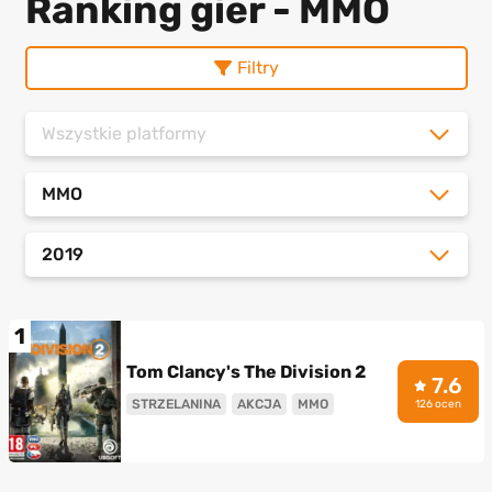
Ranking gier - MMO
Filtry
Wszystkie platformy
MMO
2019
1
Tom Clancy's The Division 2
7.6
STRZELANINA
AKCJA
MMO
126 ocen