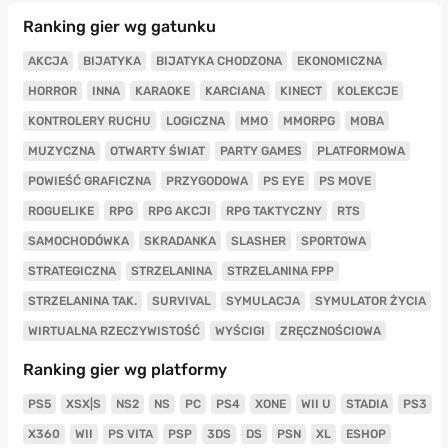
Ranking gier wg gatunku
AKCJA
BIJATYKA
BIJATYKA CHODZONA
EKONOMICZNA
HORROR
INNA
KARAOKE
KARCIANA
KINECT
KOLEKCJE
KONTROLERY RUCHU
LOGICZNA
MMO
MMORPG
MOBA
MUZYCZNA
OTWARTY ŚWIAT
PARTY GAMES
PLATFORMOWA
POWIEŚĆ GRAFICZNA
PRZYGODOWA
PS EYE
PS MOVE
ROGUELIKE
RPG
RPG AKCJI
RPG TAKTYCZNY
RTS
SAMOCHODÓWKA
SKRADANKA
SLASHER
SPORTOWA
STRATEGICZNA
STRZELANINA
STRZELANINA FPP
STRZELANINA TAK.
SURVIVAL
SYMULACJA
SYMULATOR ŻYCIA
WIRTUALNA RZECZYWISTOŚĆ
WYŚCIGI
ZRĘCZNOŚCIOWA
Ranking gier wg platformy
PS5
XSX|S
NS2
NS
PC
PS4
XONE
WII U
STADIA
PS3
X360
WII
PS VITA
PSP
3DS
DS
PSN
XL
ESHOP