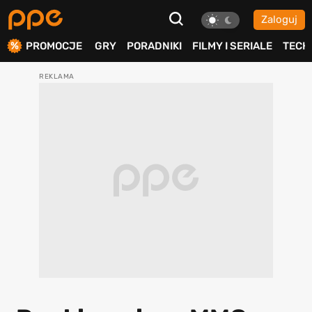
Zaloguj
ierdź
PROMOCJE
GRY
PORADNIKI
FILMY I SERIALE
TECH