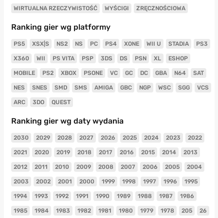
WIRTUALNA RZECZYWISTOŚĆ
WYŚCIGI
ZRĘCZNOŚCIOWA
Ranking gier wg platformy
PS5
XSX|S
NS2
NS
PC
PS4
XONE
WII U
STADIA
PS3
X360
WII
PS VITA
PSP
3DS
DS
PSN
XL
ESHOP
MOBILE
PS2
XBOX
PSONE
VC
GC
DC
GBA
N64
SAT
NES
SNES
SMD
SMS
AMIGA
GBC
NGP
WSC
SGG
VCS
ARC
3DO
QUEST
Ranking gier wg daty wydania
2030
2029
2028
2027
2026
2025
2024
2023
2022
2021
2020
2019
2018
2017
2016
2015
2014
2013
2012
2011
2010
2009
2008
2007
2006
2005
2004
2003
2002
2001
2000
1999
1998
1997
1996
1995
1994
1993
1992
1991
1990
1989
1988
1987
1986
1985
1984
1983
1982
1981
1980
1979
1978
205
26