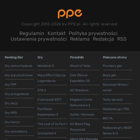
Copyright 2010-2026 by PPE.pl. All rights reserved.
Regulamin
Kontakt
Polityka prywatności
Ustawienia prywatności
Reklama
Redakcja
RSS
Ranking Gier
Gry
Poradniki
Polecane strony
Gry samochodowe
Wiedźmin 3
Ghost of Yotei
Premiery gier
Gry zręcznościowe
Mass Effect Edycja
Clair Obscur
Baza gier
Legendarna
Expedition 33
Gry FPP
Recenzje filmów i
GTA 5
AC Shadows
seriali
Gry przygodowe
Cyberpunk 2077
Kingdom Come
Testy sprzętu
Gry akcji
Deliverance 2
Red Dead
Najlepsze gry PS5
Gry RPG
Redemption 2
Gothic 1 Remake
BET.PL
Gry horror
The Last of Us Part 1
AC Black Flag
Najlepsze gry XBOX
Resynced
Gry symulatory
Uncharted 4
Series S i X
Silent Hill 2 Remake