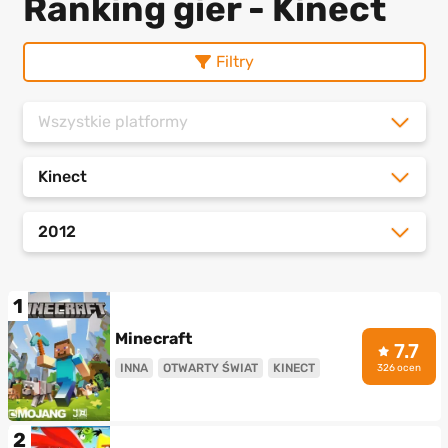
Ranking gier - Kinect
Filtry
Wszystkie platformy
Kinect
2012
1
Minecraft
7.7
INNA
OTWARTY ŚWIAT
KINECT
326 ocen
2