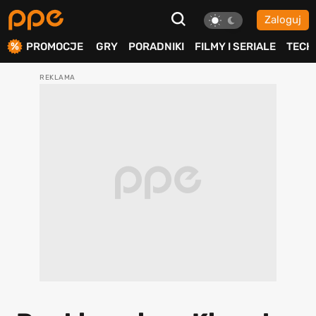
Zaloguj
ierdź
PROMOCJE
GRY
PORADNIKI
FILMY I SERIALE
TECH