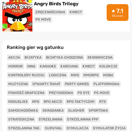
Angry Birds Trilogy
7.1
ZRĘCZNOŚCIOWA
KINECT
55 ocen
PS MOVE
Ranking gier wg gatunku
AKCJA
BIJATYKA
BIJATYKA CHODZONA
EKONOMICZNA
HORROR
INNA
KARAOKE
KARCIANA
KINECT
KOLEKCJE
KONTROLERY RUCHU
LOGICZNA
MMO
MMORPG
MOBA
MUZYCZNA
OTWARTY ŚWIAT
PARTY GAMES
PLATFORMOWA
POWIEŚĆ GRAFICZNA
PRZYGODOWA
PS EYE
PS MOVE
ROGUELIKE
RPG
RPG AKCJI
RPG TAKTYCZNY
RTS
SAMOCHODÓWKA
SKRADANKA
SLASHER
SPORTOWA
STRATEGICZNA
STRZELANINA
STRZELANINA FPP
STRZELANINA TAK.
SURVIVAL
SYMULACJA
SYMULATOR ŻYCIA