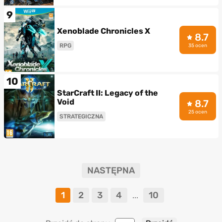
9
Xenoblade Chronicles X
8.7
RPG
35 ocen
10
StarCraft II: Legacy of the
Void
8.7
25 ocen
STRATEGICZNA
NASTĘPNA
1
2
3
4
10
...