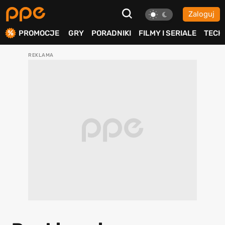
Zaloguj
ierdź
PROMOCJE
GRY
PORADNIKI
FILMY I SERIALE
TECH