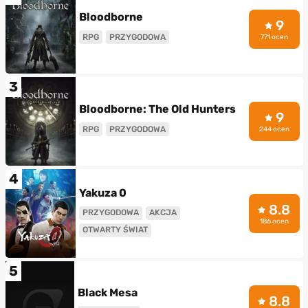
Bloodborne
9
RPG
PRZYGODOWA
771 ocen
3
Bloodborne: The Old Hunters
9
RPG
PRZYGODOWA
244 ocen
4
Yakuza 0
8.8
PRZYGODOWA
AKCJA
186 ocen
OTWARTY ŚWIAT
5
Black Mesa
8.8