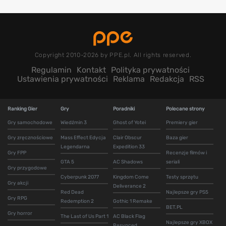
Copyright 2010-2026 by PPE.pl. All rights reserved.
Regulamin
Kontakt
Polityka prywatności
Ustawienia prywatności
Reklama
Redakcja
RSS
Ranking Gier
Gry
Poradniki
Polecane strony
Gry samochodowe
Wiedźmin 3
Ghost of Yotei
Premiery gier
Gry zręcznościowe
Mass Effect Edycja
Clair Obscur
Baza gier
Legendarna
Expedition 33
Gry FPP
Recenzje filmów i
GTA 5
AC Shadows
seriali
Gry przygodowe
Cyberpunk 2077
Kingdom Come
Testy sprzętu
Gry akcji
Deliverance 2
Red Dead
Najlepsze gry PS5
Gry RPG
Redemption 2
Gothic 1 Remake
BET.PL
Gry horror
The Last of Us Part 1
AC Black Flag
Najlepsze gry XBOX
Resynced