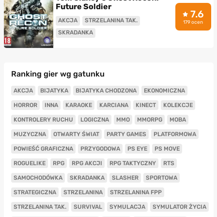
Future Soldier
7.6
AKCJA
STRZELANINA TAK.
179 ocen
SKRADANKA
Ranking gier wg gatunku
AKCJA
BIJATYKA
BIJATYKA CHODZONA
EKONOMICZNA
HORROR
INNA
KARAOKE
KARCIANA
KINECT
KOLEKCJE
KONTROLERY RUCHU
LOGICZNA
MMO
MMORPG
MOBA
MUZYCZNA
OTWARTY ŚWIAT
PARTY GAMES
PLATFORMOWA
POWIEŚĆ GRAFICZNA
PRZYGODOWA
PS EYE
PS MOVE
ROGUELIKE
RPG
RPG AKCJI
RPG TAKTYCZNY
RTS
SAMOCHODÓWKA
SKRADANKA
SLASHER
SPORTOWA
STRATEGICZNA
STRZELANINA
STRZELANINA FPP
STRZELANINA TAK.
SURVIVAL
SYMULACJA
SYMULATOR ŻYCIA