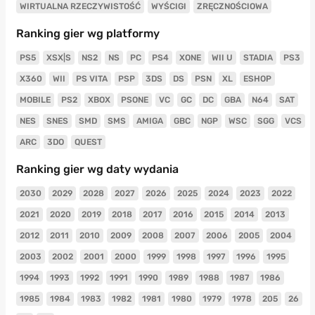
WIRTUALNA RZECZYWISTOŚĆ
WYŚCIGI
ZRĘCZNOŚCIOWA
Ranking gier wg platformy
PS5
XSX|S
NS2
NS
PC
PS4
XONE
WII U
STADIA
PS3
X360
WII
PS VITA
PSP
3DS
DS
PSN
XL
ESHOP
MOBILE
PS2
XBOX
PSONE
VC
GC
DC
GBA
N64
SAT
NES
SNES
SMD
SMS
AMIGA
GBC
NGP
WSC
SGG
VCS
ARC
3DO
QUEST
Ranking gier wg daty wydania
2030
2029
2028
2027
2026
2025
2024
2023
2022
2021
2020
2019
2018
2017
2016
2015
2014
2013
2012
2011
2010
2009
2008
2007
2006
2005
2004
2003
2002
2001
2000
1999
1998
1997
1996
1995
1994
1993
1992
1991
1990
1989
1988
1987
1986
1985
1984
1983
1982
1981
1980
1979
1978
205
26