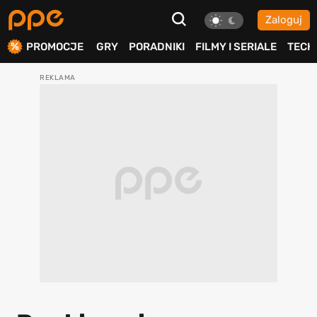
Zaloguj
ierdź
PROMOCJE
GRY
PORADNIKI
FILMY I SERIALE
TECH