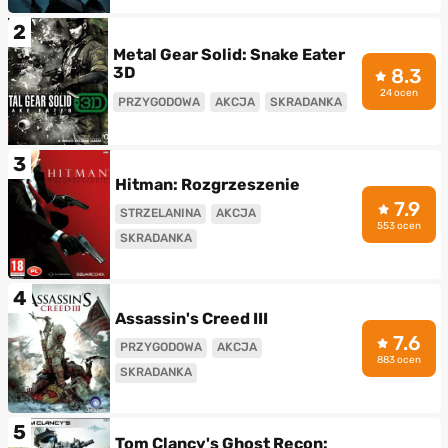
2
Metal Gear Solid: Snake Eater
3D
8.3
24 ocen
PRZYGODOWA
AKCJA
SKRADANKA
3
Hitman: Rozgrzeszenie
7.9
STRZELANINA
AKCJA
553 ocen
SKRADANKA
4
Assassin's Creed III
7.6
PRZYGODOWA
AKCJA
883 ocen
SKRADANKA
5
Tom Clancy's Ghost Recon: