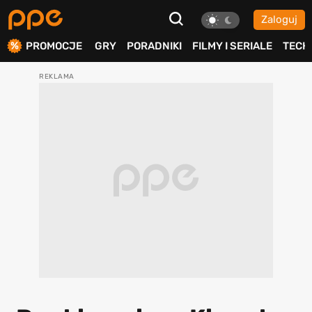
Zaloguj
ierdź
PROMOCJE
GRY
PORADNIKI
FILMY I SERIALE
TECH