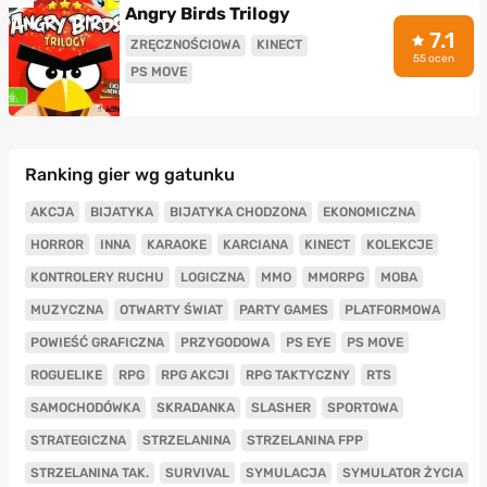
Angry Birds Trilogy
7.1
ZRĘCZNOŚCIOWA
KINECT
55 ocen
PS MOVE
Ranking gier wg gatunku
AKCJA
BIJATYKA
BIJATYKA CHODZONA
EKONOMICZNA
HORROR
INNA
KARAOKE
KARCIANA
KINECT
KOLEKCJE
KONTROLERY RUCHU
LOGICZNA
MMO
MMORPG
MOBA
MUZYCZNA
OTWARTY ŚWIAT
PARTY GAMES
PLATFORMOWA
POWIEŚĆ GRAFICZNA
PRZYGODOWA
PS EYE
PS MOVE
ROGUELIKE
RPG
RPG AKCJI
RPG TAKTYCZNY
RTS
SAMOCHODÓWKA
SKRADANKA
SLASHER
SPORTOWA
STRATEGICZNA
STRZELANINA
STRZELANINA FPP
STRZELANINA TAK.
SURVIVAL
SYMULACJA
SYMULATOR ŻYCIA