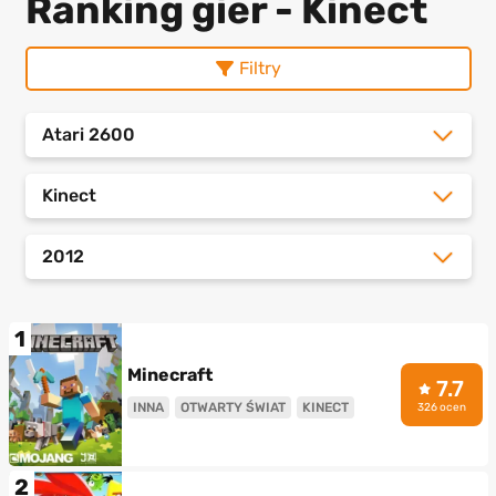
Ranking gier - Kinect
Filtry
Atari 2600
Kinect
2012
1
Minecraft
7.7
INNA
OTWARTY ŚWIAT
KINECT
326 ocen
2