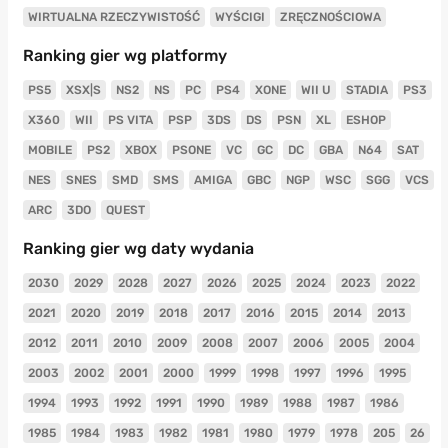
WIRTUALNA RZECZYWISTOŚĆ
WYŚCIGI
ZRĘCZNOŚCIOWA
Ranking gier wg platformy
PS5
XSX|S
NS2
NS
PC
PS4
XONE
WII U
STADIA
PS3
X360
WII
PS VITA
PSP
3DS
DS
PSN
XL
ESHOP
MOBILE
PS2
XBOX
PSONE
VC
GC
DC
GBA
N64
SAT
NES
SNES
SMD
SMS
AMIGA
GBC
NGP
WSC
SGG
VCS
ARC
3DO
QUEST
Ranking gier wg daty wydania
2030
2029
2028
2027
2026
2025
2024
2023
2022
2021
2020
2019
2018
2017
2016
2015
2014
2013
2012
2011
2010
2009
2008
2007
2006
2005
2004
2003
2002
2001
2000
1999
1998
1997
1996
1995
1994
1993
1992
1991
1990
1989
1988
1987
1986
1985
1984
1983
1982
1981
1980
1979
1978
205
26