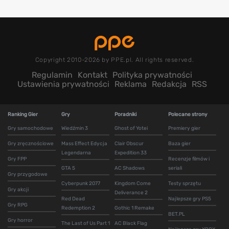
Copyright 2010-2026 by PPE.pl. All rights reserved.
Regulamin
Kontakt
Polityka prywatności
Ustawienia prywatności
Reklama
Redakcja
RSS
Ranking Gier
Gry
Poradniki
Polecane strony
Gry samochodowe
Wiedźmin 3
Ghost of Yotei
Premiery gier
Gry zręcznościowe
Mass Effect Edycja
Clair Obscur
Baza gier
Legendarna
Expedition 33
Gry FPP
Recenzje filmów i
GTA 5
AC Shadows
seriali
Gry przygodowe
Cyberpunk 2077
Kingdom Come
Testy sprzętu
Gry akcji
Deliverance 2
Red Dead
Najlepsze gry PS5
Gry RPG
Redemption 2
Gothic 1 Remake
BET.PL
Gry horror
The Last of Us Part 1
AC Black Flag