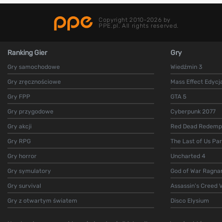
Copyright 2010-2026 by
PPE.pl. All rights reserved.
Ranking Gier
Gry
Gry samochodowe
Wiedźmin 3
Gry zręcznościowe
Mass Effect Edycj
Gry FPP
GTA 5
Gry przygodowe
Cyberpunk 2077
Gry akcji
Red Dead Redempt
Gry RPG
The Last of Us Par
Gry horror
Uncharted 4
Gry symulatory
God of War Ragna
Gry survival
Assassin's Creed V
Gry z otwartym światem
Disco Elysium