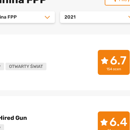
nina FPP
2021
6.7
P
OTWARTY ŚWIAT
154 ocen
Hired Gun
6.4
P