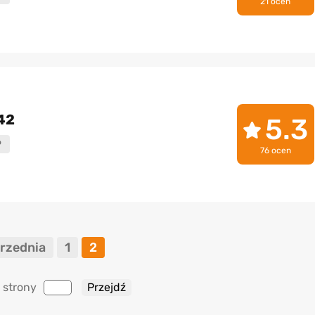
21 ocen
42
5.3
P
76 ocen
rzednia
1
2
 strony