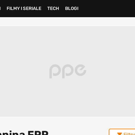
I
FILMY I SERIALE
TECH
BLOGI
lanina FPP
Filtry