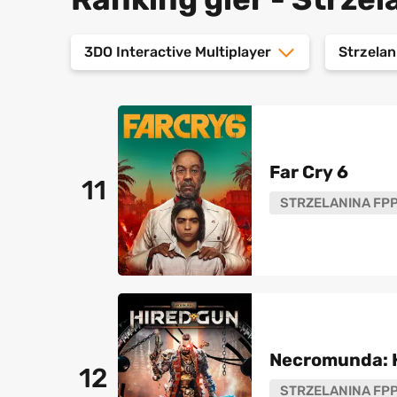
3DO Interactive Multiplayer
Strzela
Far Cry 6
11
STRZELANINA FP
Necromunda: 
12
STRZELANINA FP