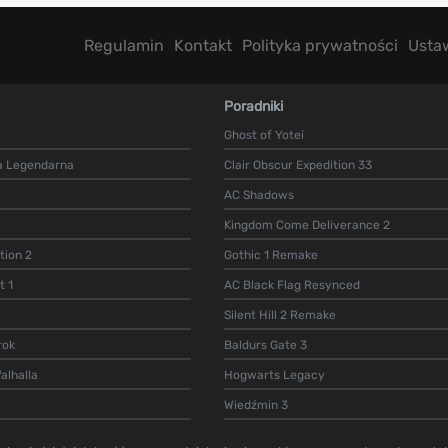
Regulamin
Kontakt
Polityka prywatności
Usta
Poradniki
Ghost of Yotei
a Legendarna
Clair Obscur Expedition 33
AC Shadows
Kingdom Come Deliverance 2
ion 2
Gothic 1 Remake
t 1
AC Black Flag Resynced
Silent Hill 2 Remake
rok
Baldurs Gate 3
alhalla
Hogwarts Legacy
Wiedźmin 3