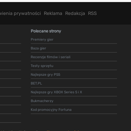
wienia prywatności
Reklama
Redakcja
RSS
Polecane strony
Premiery gier
Baza gier
Recenzje filmów i seriali
Testy sprzętu
Najlepsze gry PS5
BET.PL
Najlepsze gry XBOX Series S i X
Bukmacherzy
Kod promocyjny Fortuna