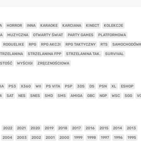
A
HORROR
INNA
KARAOKE
KARCIANA
KINECT
KOLEKCJE
A
MUZYCZNA
OTWARTY ŚWIAT
PARTY GAMES
PLATFORMOWA
ROGUELIKE
RPG
RPG AKCJI
RPG TAKTYCZNY
RTS
SAMOCHODÓW
TRZELANINA
STRZELANINA FPP
STRZELANINA TAK.
SURVIVAL
ISTOŚĆ
WYŚCIGI
ZRĘCZNOŚCIOWA
IA
PS3
X360
WII
PS VITA
PSP
3DS
DS
PSN
XL
ESHOP
4
SAT
NES
SNES
SMD
SMS
AMIGA
GBC
NGP
WSC
SGG
V
2022
2021
2020
2019
2018
2017
2016
2015
2014
2013
2004
2003
2002
2001
2000
1999
1998
1997
1996
1995