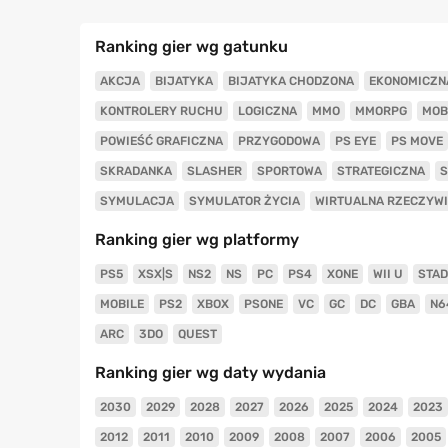
Ranking gier wg gatunku
AKCJA
BIJATYKA
BIJATYKA CHODZONA
EKONOMICZN
KONTROLERY RUCHU
LOGICZNA
MMO
MMORPG
MOB
POWIEŚĆ GRAFICZNA
PRZYGODOWA
PS EYE
PS MOVE
SKRADANKA
SLASHER
SPORTOWA
STRATEGICZNA
S
SYMULACJA
SYMULATOR ŻYCIA
WIRTUALNA RZECZYW
Ranking gier wg platformy
PS5
XSX|S
NS2
NS
PC
PS4
XONE
WII U
STAD
MOBILE
PS2
XBOX
PSONE
VC
GC
DC
GBA
N6
ARC
3DO
QUEST
Ranking gier wg daty wydania
2030
2029
2028
2027
2026
2025
2024
2023
2012
2011
2010
2009
2008
2007
2006
2005