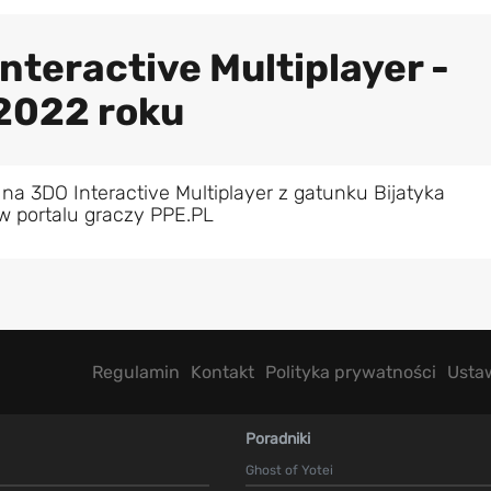
nteractive Multiplayer -
 2022 roku
na 3DO Interactive Multiplayer z gatunku Bijatyka
w portalu graczy PPE.PL
Regulamin
Kontakt
Polityka prywatności
Usta
Poradniki
Ghost of Yotei