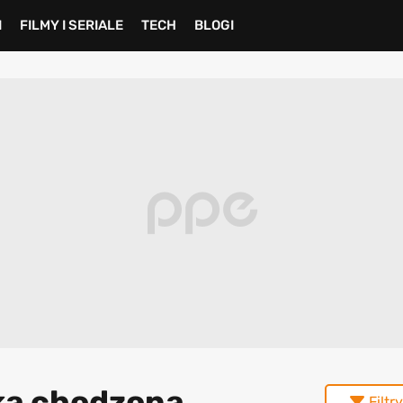
I
FILMY I SERIALE
TECH
BLOGI
yka chodzona
Filtry