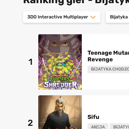
3DO Interactive Multiplayer
Bijatyk
Teenage Mutant
Revenge
1
BIJATYKA CHODZ
Sifu
2
AKCJA
BIJATY