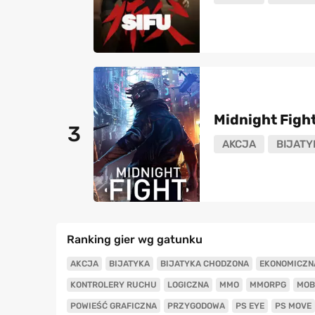
Midnight Figh
3
AKCJA
BIJATY
Ranking gier wg gatunku
AKCJA
BIJATYKA
BIJATYKA CHODZONA
EKONOMICZN
KONTROLERY RUCHU
LOGICZNA
MMO
MMORPG
MOB
POWIEŚĆ GRAFICZNA
PRZYGODOWA
PS EYE
PS MOVE