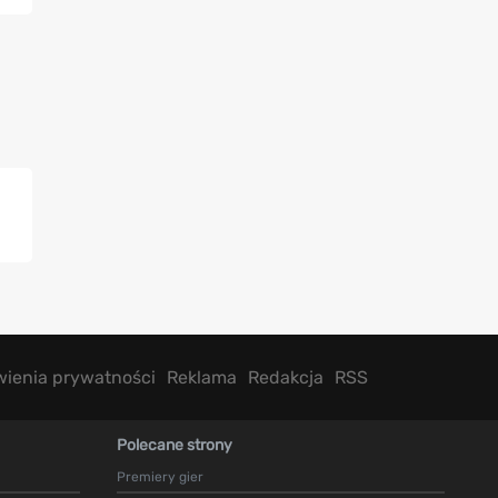
wienia prywatności
Reklama
Redakcja
RSS
Polecane strony
Premiery gier