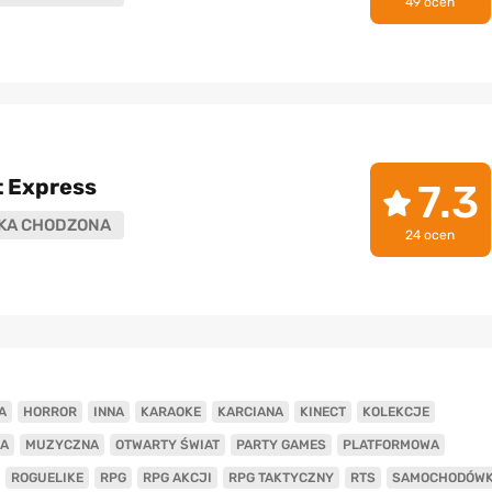
49 ocen
t Express
7.3
KA CHODZONA
24 ocen
A
HORROR
INNA
KARAOKE
KARCIANA
KINECT
KOLEKCJE
A
MUZYCZNA
OTWARTY ŚWIAT
PARTY GAMES
PLATFORMOWA
ROGUELIKE
RPG
RPG AKCJI
RPG TAKTYCZNY
RTS
SAMOCHODÓW