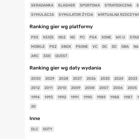
SKRADANKA
SLASHER
SPORTOWA
STRATEGICZNA
S
SYMULACJA
SYMULATOR ŻYCIA
WIRTUALNA RZECZYW
Ranking gier wg platformy
PS5
XSX|S
NS2
NS
PC
PS4
XONE
WII U
STAD
MOBILE
PS2
XBOX
PSONE
VC
GC
DC
GBA
N6
ARC
3DO
QUEST
Ranking gier wg daty wydania
2030
2029
2028
2027
2026
2025
2024
2023
2012
2011
2010
2009
2008
2007
2006
2005
1994
1993
1992
1991
1990
1989
1988
1987
20
Inne
DLC
GOTY