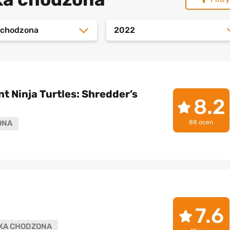
a chodzona
2022
 Ninja Turtles: Shredder’s
8.2
88 ocen
ONA
7.6
KA CHODZONA