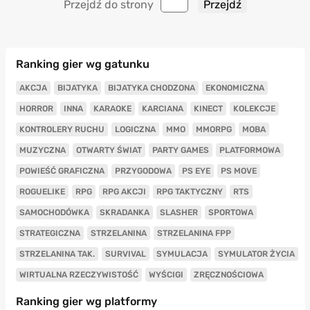
Przejdź do strony
Ranking gier wg gatunku
AKCJA
BIJATYKA
BIJATYKA CHODZONA
EKONOMICZNA
HORROR
INNA
KARAOKE
KARCIANA
KINECT
KOLEKCJE
KONTROLERY RUCHU
LOGICZNA
MMO
MMORPG
MOBA
MUZYCZNA
OTWARTY ŚWIAT
PARTY GAMES
PLATFORMOWA
POWIEŚĆ GRAFICZNA
PRZYGODOWA
PS EYE
PS MOVE
ROGUELIKE
RPG
RPG AKCJI
RPG TAKTYCZNY
RTS
SAMOCHODÓWKA
SKRADANKA
SLASHER
SPORTOWA
STRATEGICZNA
STRZELANINA
STRZELANINA FPP
STRZELANINA TAK.
SURVIVAL
SYMULACJA
SYMULATOR ŻYCIA
WIRTUALNA RZECZYWISTOŚĆ
WYŚCIGI
ZRĘCZNOŚCIOWA
Ranking gier wg platformy