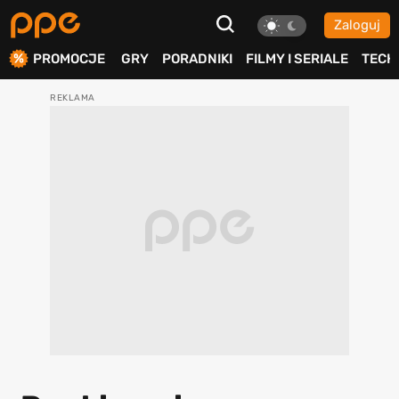
Zaloguj
ierdź
PROMOCJE
GRY
PORADNIKI
FILMY I SERIALE
TECH