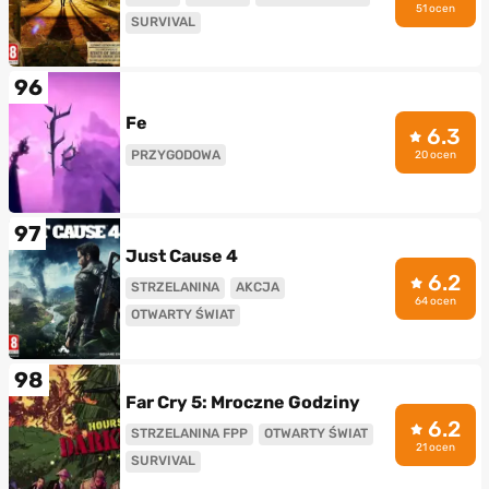
51 ocen
SURVIVAL
96
Fe
6.3
PRZYGODOWA
20 ocen
97
Just Cause 4
6.2
STRZELANINA
AKCJA
64 ocen
OTWARTY ŚWIAT
98
Far Cry 5: Mroczne Godziny
6.2
STRZELANINA FPP
OTWARTY ŚWIAT
21 ocen
SURVIVAL