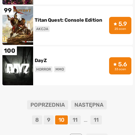
99
Titan Quest: Console Edition
5.9
AKCJA
25 ocen
100
DayZ
5.6
HORROR
MMO
33 ocen
POPRZEDNIA
NASTĘPNA
8
9
10
11
11
...