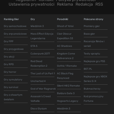
Ustawienia prywatności
Reklama
Redakcja
RSS
Ranking Gier
Gry
Poradniki
Polecane strony
Gry samochodowe
Wiedźmin 3
Ghost of Yotei
Premiery gier
Gry zręcznościowe
Mass Effect Edycja
Clair Obscur
Baza gier
Legendarna
Expedition 33
Gry FPP
Recenzje filmów i
GTA 5
AC Shadows
seriali
Gry przygodowe
Cyberpunk 2077
Kingdom Come
Testy sprzętu
Gry akcji
Deliverance 2
Red Dead
Najlepsze gry PS5
Gry RPG
Redemption 2
Gothic 1 Remake
BET.PL
Gry horror
The Last of Us Part 1
AC Black Flag
Najlepsze gry XBOX
Resynced
Gry symulatory
Uncharted 4
Series S i X
Silent Hill 2 Remake
Gry survival
God of War Ragnarok
Bukmacherzy
Baldurs Gate 3
Gry z otwartym
Assassin's Creed
Kod promocyjny
światem
Valhalla
Hogwarts Legacy
Fortuna
Disco Elysium
Wiedźmin 3