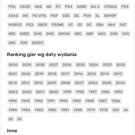
PS5
XSX|S
NS2
NS
PC
PS4
XONE
WII U
STADIA
PS3
X360
WII
PS VITA
PSP
3DS
DS
PSN
XL
ESHOP
MOBILE
PS2
XBOX
PSONE
VC
GC
DC
GBA
N64
SAT
NES
SNES
SMD
SMS
AMIGA
GBC
NGP
WSC
SGG
VCS
ARC
3DO
QUEST
Ranking gier wg daty wydania
2030
2029
2028
2027
2026
2025
2024
2023
2022
2021
2020
2019
2018
2017
2016
2015
2014
2013
2012
2011
2010
2009
2008
2007
2006
2005
2004
2003
2002
2001
2000
1999
1998
1997
1996
1995
1994
1993
1992
1991
1990
1989
1988
1987
1986
1985
1984
1983
1982
1981
1980
1979
1978
205
26
25
20
Inne