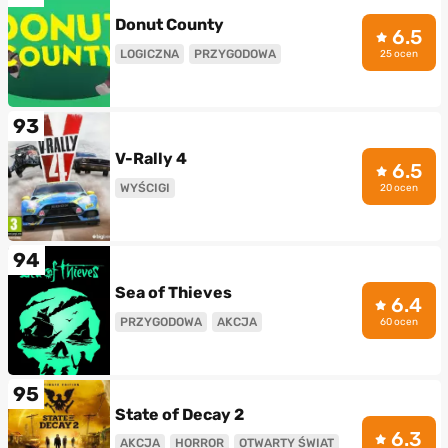
Donut County
6.5
LOGICZNA
PRZYGODOWA
25 ocen
93
V-Rally 4
6.5
WYŚCIGI
20 ocen
94
Sea of Thieves
6.4
PRZYGODOWA
AKCJA
60 ocen
95
State of Decay 2
6.3
AKCJA
HORROR
OTWARTY ŚWIAT