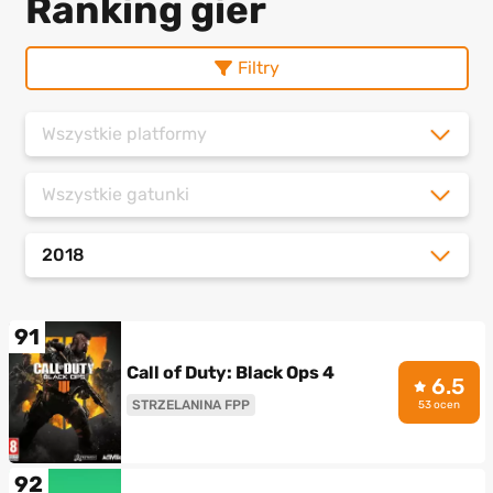
Ranking gier
Filtry
Wszystkie platformy
Wszystkie gatunki
2018
91
Call of Duty: Black Ops 4
6.5
STRZELANINA FPP
53 ocen
92