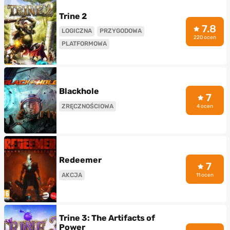
Trine 2
7.8
LOGICZNA
PRZYGODOWA
220 ocen
PLATFORMOWA
Blackhole
7
ZRĘCZNOŚCIOWA
4 ocen
Redeemer
7
AKCJA
11 ocen
Trine 3: The Artifacts of
Power