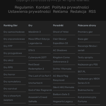
Copyright 2010-2026 by PPE.pl. All rights reserved.
Regulamin
Kontakt
Polityka prywatności
Ustawienia prywatności
Reklama
Redakcja
RSS
Ranking Gier
Gry
Poradniki
Polecane strony
Gry samochodowe
Wiedźmin 3
Ghost of Yotei
Premiery gier
Gry zręcznościowe
Mass Effect Edycja
Clair Obscur
Baza gier
Legendarna
Expedition 33
Gry FPP
Recenzje filmów i
GTA 5
AC Shadows
seriali
Gry przygodowe
Cyberpunk 2077
Kingdom Come
Testy sprzętu
Gry akcji
Deliverance 2
Red Dead
Najlepsze gry PS5
Gry RPG
Redemption 2
Gothic 1 Remake
BET.PL
Gry horror
The Last of Us Part 1
AC Black Flag
Najlepsze gry XBOX
Resynced
Gry symulatory
Uncharted 4
Series S i X
Silent Hill 2 Remake
Gry survival
God of War Ragnarok
Bukmacherzy
Baldurs Gate 3
Gry z otwartym
Assassin's Creed
Kod promocyjny
światem
Valhalla
Hogwarts Legacy
Fortuna