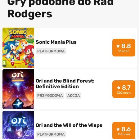
Gry podobne do Rad
Rodgers
Sonic Mania Plus
8.8
PLATFORMOWA
13 ocen
Ori and the Blind Forest:
Definitive Edition
8.7
302 ocen
PRZYGODOWA
AKCJA
Ori and the Will of the Wisps
8.6
PLATFORMOWA
151 ocen