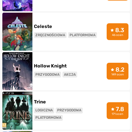
Celeste
8.3
ZRĘCZNOŚCIOWA
PLATFORMOWA
46 ocen
Hollow Knight
8.2
PRZYGODOWA
AKCJA
149 ocen
Trine
7.8
LOGICZNA
PRZYGODOWA
171 ocen
PLATFORMOWA