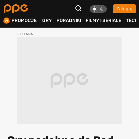
Zaloguj
ierdź
PROMOCJE
GRY
PORADNIKI
FILMY I SERIALE
TECH