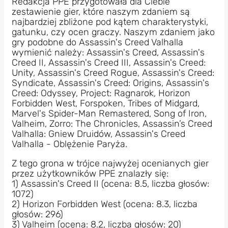
Redakcja PPE przygotowała dla Ciebie
zestawienie gier, które naszym zdaniem są
najbardziej zbliżone pod kątem charakterystyki,
gatunku, czy ocen graczy. Naszym zdaniem jako
gry podobne do Assassin's Creed Valhalla
wymienić należy: Assassin's Creed, Assassin's
Creed II, Assassin's Creed III, Assassin's Creed:
Unity, Assassin's Creed Rogue, Assassin's Creed:
Syndicate, Assassin's Creed: Origins, Assassin's
Creed: Odyssey, Project: Ragnarok, Horizon
Forbidden West, Forspoken, Tribes of Midgard,
Marvel's Spider-Man Remastered, Song of Iron,
Valheim, Zorro: The Chronicles, Assassin’s Creed
Valhalla: Gniew Druidów, Assassin's Creed
Valhalla - Oblężenie Paryża.
Z tego grona w trójce najwyżej ocenianych gier
przez użytkowników PPE znalazły się:
1) Assassin's Creed II (ocena: 8.5, liczba głosów:
1072)
2) Horizon Forbidden West (ocena: 8.3, liczba
głosów: 296)
3) Valheim (ocena: 8.2, liczba głosów: 20)