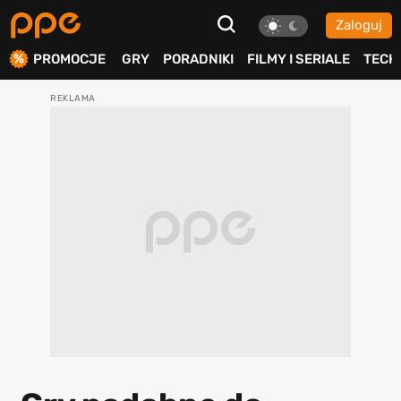
Zaloguj
ierdź
PROMOCJE
GRY
PORADNIKI
FILMY I SERIALE
TECH