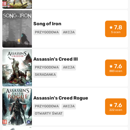
Song of Iron
7.8
PRZYGODOWA
AKCJA
5 ocen
Assassin's Creed III
7.6
PRZYGODOWA
AKCJA
883 ocen
SKRADANKA
Assassin's Creed Rogue
7.6
PRZYGODOWA
AKCJA
222 ocen
OTWARTY ŚWIAT