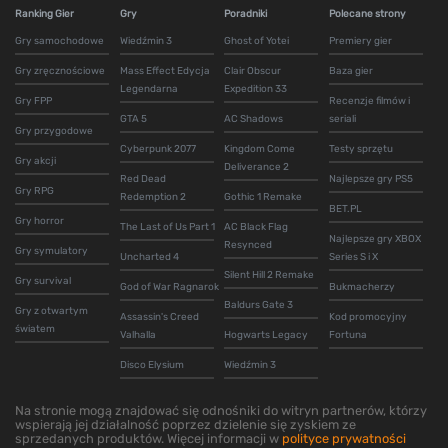
Ranking Gier
Gry
Poradniki
Polecane strony
Gry samochodowe
Wiedźmin 3
Ghost of Yotei
Premiery gier
Gry zręcznościowe
Mass Effect Edycja
Clair Obscur
Baza gier
Legendarna
Expedition 33
Gry FPP
Recenzje filmów i
GTA 5
AC Shadows
seriali
Gry przygodowe
Cyberpunk 2077
Kingdom Come
Testy sprzętu
Gry akcji
Deliverance 2
Red Dead
Najlepsze gry PS5
Gry RPG
Redemption 2
Gothic 1 Remake
BET.PL
Gry horror
The Last of Us Part 1
AC Black Flag
Najlepsze gry XBOX
Resynced
Gry symulatory
Uncharted 4
Series S i X
Silent Hill 2 Remake
Gry survival
God of War Ragnarok
Bukmacherzy
Baldurs Gate 3
Gry z otwartym
Assassin's Creed
Kod promocyjny
światem
Valhalla
Hogwarts Legacy
Fortuna
Disco Elysium
Wiedźmin 3
Na stronie mogą znajdować się odnośniki do witryn partnerów, którzy
wspierają jej działalność poprzez dzielenie się zyskiem ze
sprzedanych produktów. Więcej informacji w
polityce prywatności