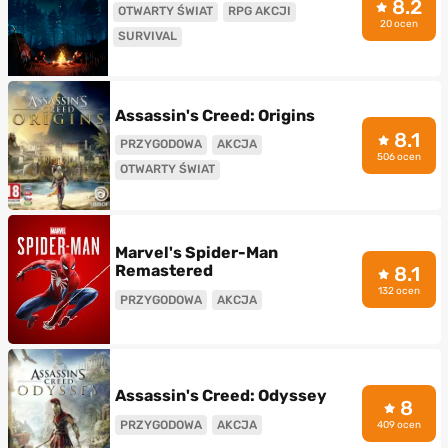
8.2
OTWARTY ŚWIAT
RPG AKCJI
20 ocen
SURVIVAL
Assassin's Creed: Origins
8.1
PRZYGODOWA
AKCJA
506 ocen
OTWARTY ŚWIAT
Marvel's Spider-Man
Remastered
8.1
132 ocen
PRZYGODOWA
AKCJA
Assassin's Creed: Odyssey
8
PRZYGODOWA
AKCJA
409 ocen