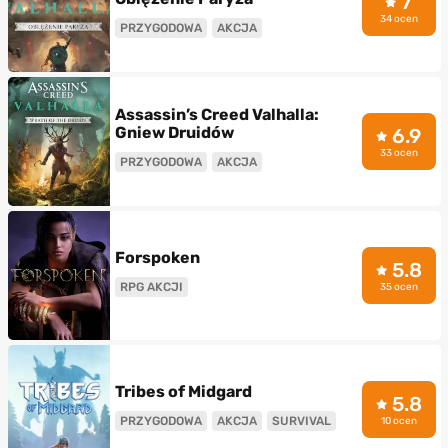
7
34 ocen
PRZYGODOWA
AKCJA
Assassin’s Creed Valhalla:
Gniew Druidów
6.9
33 ocen
PRZYGODOWA
AKCJA
Forspoken
5.8
RPG AKCJI
35 ocen
Tribes of Midgard
5.8
PRZYGODOWA
AKCJA
SURVIVAL
10 ocen