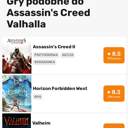
Gry podobne do
Assassin's Creed
Valhalla
Assassin's Creed II
8.5
PRZYGODOWA
AKCJA
1072 ocen
SKRADANKA
Horizon Forbidden West
8.3
RPG
296 ocen
Valheim