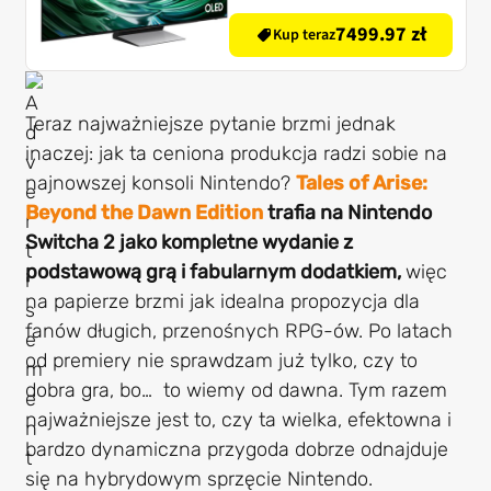
7499.97 zł
Kup teraz
Teraz najważniejsze pytanie brzmi jednak
inaczej: jak ta ceniona produkcja radzi sobie na
najnowszej konsoli Nintendo?
Tales of Arise:
Beyond the Dawn Edition
trafia na Nintendo
Switcha 2 jako kompletne wydanie z
podstawową grą i fabularnym dodatkiem,
więc
na papierze brzmi jak idealna propozycja dla
fanów długich, przenośnych RPG-ów. Po latach
od premiery nie sprawdzam już tylko, czy to
dobra gra, bo… to wiemy od dawna. Tym razem
najważniejsze jest to, czy ta wielka, efektowna i
bardzo dynamiczna przygoda dobrze odnajduje
się na hybrydowym sprzęcie Nintendo.