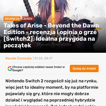
RECENZJA
2650V
Tales of Arise - Beyond the Dawn
Edition - recenzja i opinia o grze
[Switch2]. Idealna przygoda na
początek
Klaudia Żurawska
| 31.05, 08:17
Chcesz częściej widzieć nasze treści w
Dodaj do źródeł
Google?
Nintendo Switch 2 rozgościł się już na rynku,
więc jest to idealny moment, by na platformie
pojawiały się gry, które nie mogły dobrze
działać i wyglądać na poprzedniej hybrydzie