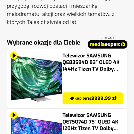
przygodę, rozwój postaci i mieszankę
melodramatu, akcji oraz wielkich tematów, z
których Tales of słynie od lat.
REKLAMA
Wybrane okazje dla Ciebie
Telewizor SAMSUNG
QE83S94D 83” OLED 4K
144Hz Tizen TV Dolby
Atmos HDMI 2.1
9999.99 zł
Kup teraz
Telewizor SAMSUNG
QE75Q74D 75" QLED 4K
120Hz Tizen TV Dolby