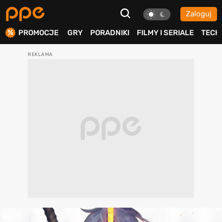
Zaloguj
ierdź
PROMOCJE
GRY
PORADNIKI
FILMY I SERIALE
TECH