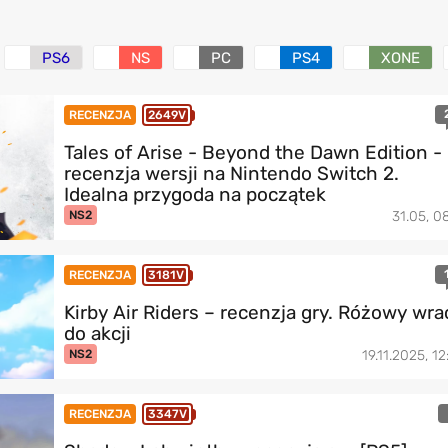
PS6
NS
PC
PS4
XONE
RECENZJA
2649V
Tales of Arise - Beyond the Dawn Edition -
recenzja wersji na Nintendo Switch 2.
Idealna przygoda na początek
NS2
31.05, 08
RECENZJA
3181V
Kirby Air Riders – recenzja gry. Różowy wra
do akcji
NS2
19.11.2025, 12
RECENZJA
3347V