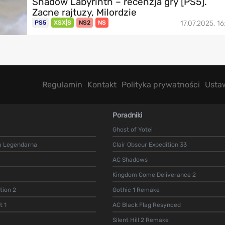
Shadow Labyrinth – recenzja gry [PS5].
Zacne rajtuzy, Milordzie
PS5
XSX|S
NS2
NS
17.07.2025, 16
Regulamin
Kontakt
Polityka prywatności
Usta
Poradniki
Ghost of Yotei
a Legendarna
Clair Obscur Expedition 33
AC Shadows
Kingdom Come Deliverance 2
ion 2
Gothic 1 Remake
t 1
AC Black Flag Resynced
Silent Hill 2 Remake