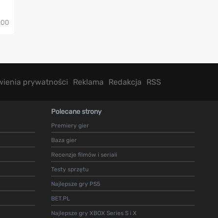
:00
wienia prywatności
Reklama
Redakcja
RSS
Polecane strony
Premiery gier
Baza gier
Recenzje filmów i seriali
Testy sprzętu
Najlepsze gry PS5
BET.PL
Najlepsze gry XBOX Series S i X