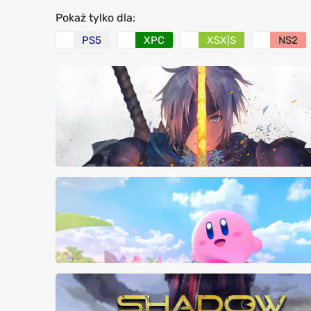
Pokaż tylko dla:
PS5
XPC
XSX|S
NS2