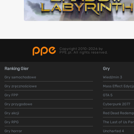
Copyright 2010-2026 by
PPE.pl. All rights reserved.
Ranking Gier
Gry
Gry samochodowe
Wiedźmin 3
Gry zręcznościowe
Mass Effect Edycj
Gry FPP
GTA 5
Gry przygodowe
Cyberpunk 2077
Gry akcji
Red Dead Redempt
Gry RPG
The Last of Us Par
Gry horror
Uncharted 4