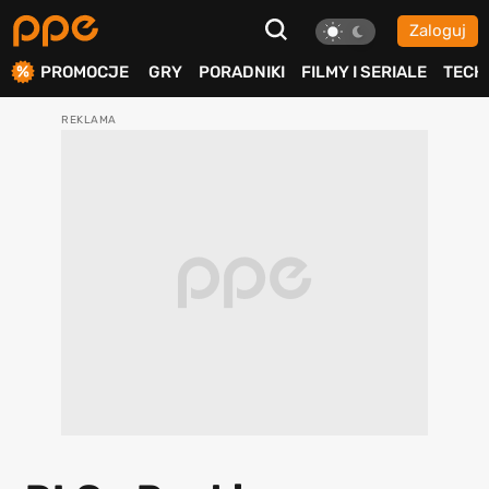
Zaloguj
ierdź
PROMOCJE
GRY
PORADNIKI
FILMY I SERIALE
TECH