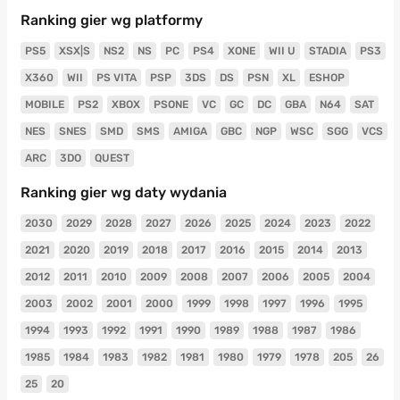
Ranking gier wg platformy
PS5
XSX|S
NS2
NS
PC
PS4
XONE
WII U
STADIA
PS3
X360
WII
PS VITA
PSP
3DS
DS
PSN
XL
ESHOP
MOBILE
PS2
XBOX
PSONE
VC
GC
DC
GBA
N64
SAT
NES
SNES
SMD
SMS
AMIGA
GBC
NGP
WSC
SGG
VCS
ARC
3DO
QUEST
Ranking gier wg daty wydania
2030
2029
2028
2027
2026
2025
2024
2023
2022
2021
2020
2019
2018
2017
2016
2015
2014
2013
2012
2011
2010
2009
2008
2007
2006
2005
2004
2003
2002
2001
2000
1999
1998
1997
1996
1995
1994
1993
1992
1991
1990
1989
1988
1987
1986
1985
1984
1983
1982
1981
1980
1979
1978
205
26
25
20