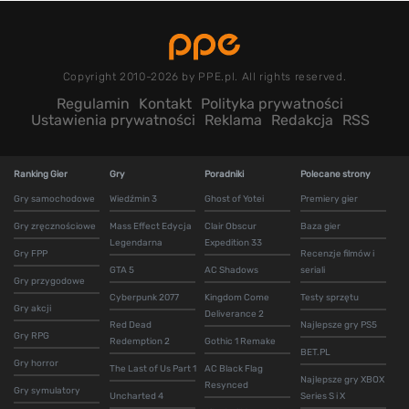
Copyright 2010-2026 by PPE.pl. All rights reserved.
Regulamin
Kontakt
Polityka prywatności
Ustawienia prywatności
Reklama
Redakcja
RSS
Ranking Gier
Gry
Poradniki
Polecane strony
Gry samochodowe
Wiedźmin 3
Ghost of Yotei
Premiery gier
Gry zręcznościowe
Mass Effect Edycja
Clair Obscur
Baza gier
Legendarna
Expedition 33
Gry FPP
Recenzje filmów i
GTA 5
AC Shadows
seriali
Gry przygodowe
Cyberpunk 2077
Kingdom Come
Testy sprzętu
Gry akcji
Deliverance 2
Red Dead
Najlepsze gry PS5
Gry RPG
Redemption 2
Gothic 1 Remake
BET.PL
Gry horror
The Last of Us Part 1
AC Black Flag
Najlepsze gry XBOX
Resynced
Gry symulatory
Uncharted 4
Series S i X