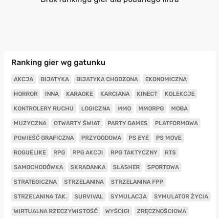
Ranking gier wg gatunku
AKCJA
BIJATYKA
BIJATYKA CHODZONA
EKONOMICZNA
HORROR
INNA
KARAOKE
KARCIANA
KINECT
KOLEKCJE
KONTROLERY RUCHU
LOGICZNA
MMO
MMORPG
MOBA
MUZYCZNA
OTWARTY ŚWIAT
PARTY GAMES
PLATFORMOWA
POWIEŚĆ GRAFICZNA
PRZYGODOWA
PS EYE
PS MOVE
ROGUELIKE
RPG
RPG AKCJI
RPG TAKTYCZNY
RTS
SAMOCHODÓWKA
SKRADANKA
SLASHER
SPORTOWA
STRATEGICZNA
STRZELANINA
STRZELANINA FPP
STRZELANINA TAK.
SURVIVAL
SYMULACJA
SYMULATOR ŻYCIA
WIRTUALNA RZECZYWISTOŚĆ
WYŚCIGI
ZRĘCZNOŚCIOWA