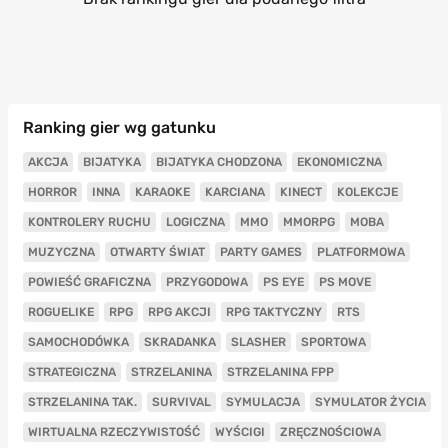
Ranking gier wg gatunku
AKCJA
BIJATYKA
BIJATYKA CHODZONA
EKONOMICZNA
HORROR
INNA
KARAOKE
KARCIANA
KINECT
KOLEKCJE
KONTROLERY RUCHU
LOGICZNA
MMO
MMORPG
MOBA
MUZYCZNA
OTWARTY ŚWIAT
PARTY GAMES
PLATFORMOWA
POWIEŚĆ GRAFICZNA
PRZYGODOWA
PS EYE
PS MOVE
ROGUELIKE
RPG
RPG AKCJI
RPG TAKTYCZNY
RTS
SAMOCHODÓWKA
SKRADANKA
SLASHER
SPORTOWA
STRATEGICZNA
STRZELANINA
STRZELANINA FPP
STRZELANINA TAK.
SURVIVAL
SYMULACJA
SYMULATOR ŻYCIA
WIRTUALNA RZECZYWISTOŚĆ
WYŚCIGI
ZRĘCZNOŚCIOWA