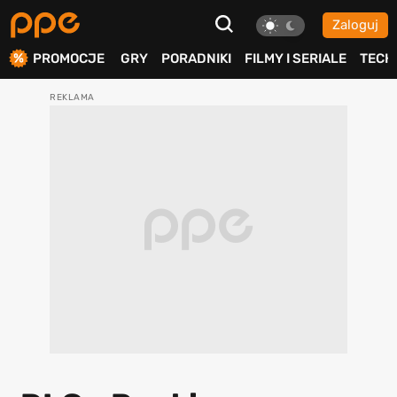
Zaloguj
ierdź
PROMOCJE
GRY
PORADNIKI
FILMY I SERIALE
TECH