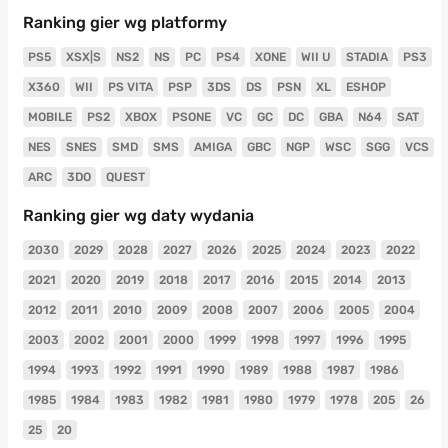
Ranking gier wg platformy
PS5
XSX|S
NS2
NS
PC
PS4
XONE
WII U
STADIA
PS3
X360
WII
PS VITA
PSP
3DS
DS
PSN
XL
ESHOP
MOBILE
PS2
XBOX
PSONE
VC
GC
DC
GBA
N64
SAT
NES
SNES
SMD
SMS
AMIGA
GBC
NGP
WSC
SGG
VCS
ARC
3DO
QUEST
Ranking gier wg daty wydania
2030
2029
2028
2027
2026
2025
2024
2023
2022
2021
2020
2019
2018
2017
2016
2015
2014
2013
2012
2011
2010
2009
2008
2007
2006
2005
2004
2003
2002
2001
2000
1999
1998
1997
1996
1995
1994
1993
1992
1991
1990
1989
1988
1987
1986
1985
1984
1983
1982
1981
1980
1979
1978
205
26
25
20