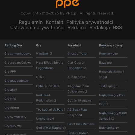
Copyright 2010-2026 by PPE.pl. All rights reserved.
Regulamin
Kontakt
Polityka prywatności
Ustawienia prywatności
Reklama
Redakcja
RSS
Ranking Gier
Gry
Poradniki
Polecane strony
Gry samochodowe
Wiedźmin 3
Ghost of Yotei
Premiery gier
Gry zręcznościowe
Mass Effect Edycja
Clair Obscur
Baza gier
Legendarna
Expedition 33
Gry FPP
Recenzje filmów i
GTA 5
AC Shadows
seriali
Gry przygodowe
Cyberpunk 2077
Kingdom Come
Testy sprzętu
Gry akcji
Deliverance 2
Red Dead
Najlepsze gry PS5
Gry RPG
Redemption 2
Gothic 1 Remake
BET.PL
Gry horror
The Last of Us Part 1
AC Black Flag
Najlepsze gry XBOX
Resynced
Gry symulatory
Uncharted 4
Series S i X
Silent Hill 2 Remake
Gry survival
God of War Ragnarok
Bukmacherzy
Baldurs Gate 3