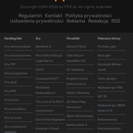
Copyright 2010-2026 by PPE.pl. All rights reserved.
Regulamin
Kontakt
Polityka prywatności
Ustawienia prywatności
Reklama
Redakcja
RSS
Ranking Gier
Gry
Poradniki
Polecane strony
Gry samochodowe
Wiedźmin 3
Ghost of Yotei
Premiery gier
Gry zręcznościowe
Mass Effect Edycja
Clair Obscur
Baza gier
Legendarna
Expedition 33
Gry FPP
Recenzje filmów i
GTA 5
AC Shadows
seriali
Gry przygodowe
Cyberpunk 2077
Kingdom Come
Testy sprzętu
Gry akcji
Deliverance 2
Red Dead
Najlepsze gry PS5
Gry RPG
Redemption 2
Gothic 1 Remake
BET.PL
Gry horror
The Last of Us Part 1
AC Black Flag
Najlepsze gry XBOX
Resynced
Gry symulatory
Uncharted 4
Series S i X
Silent Hill 2 Remake
Gry survival
God of War Ragnarok
Bukmacherzy
Baldurs Gate 3
Gry z otwartym
Assassin's Creed
Kod promocyjny
światem