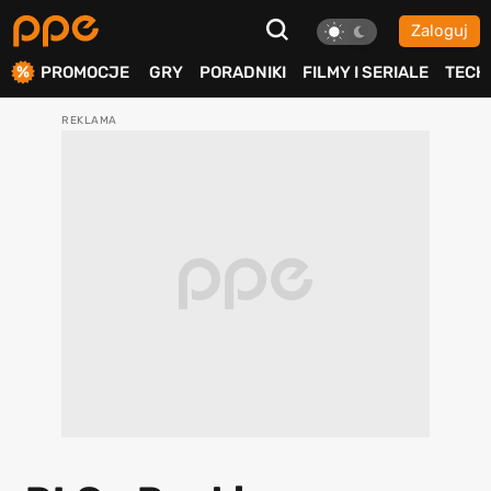
Zaloguj
ierdź
PROMOCJE
GRY
PORADNIKI
FILMY I SERIALE
TECH