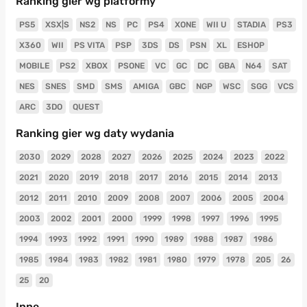
Ranking gier wg platformy
PS5
XSX|S
NS2
NS
PC
PS4
XONE
WII U
STADIA
PS3
X360
WII
PS VITA
PSP
3DS
DS
PSN
XL
ESHOP
MOBILE
PS2
XBOX
PSONE
VC
GC
DC
GBA
N64
SAT
NES
SNES
SMD
SMS
AMIGA
GBC
NGP
WSC
SGG
VCS
ARC
3DO
QUEST
Ranking gier wg daty wydania
2030
2029
2028
2027
2026
2025
2024
2023
2022
2021
2020
2019
2018
2017
2016
2015
2014
2013
2012
2011
2010
2009
2008
2007
2006
2005
2004
2003
2002
2001
2000
1999
1998
1997
1996
1995
1994
1993
1992
1991
1990
1989
1988
1987
1986
1985
1984
1983
1982
1981
1980
1979
1978
205
26
25
20
Inne