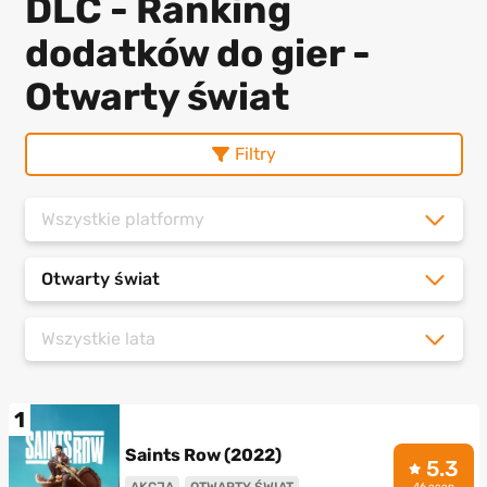
DLC - Ranking
dodatków do gier -
Otwarty świat
Filtry
Wszystkie platformy
Otwarty świat
Wszystkie lata
1
Saints Row (2022)
5.3
AKCJA
OTWARTY ŚWIAT
46 ocen