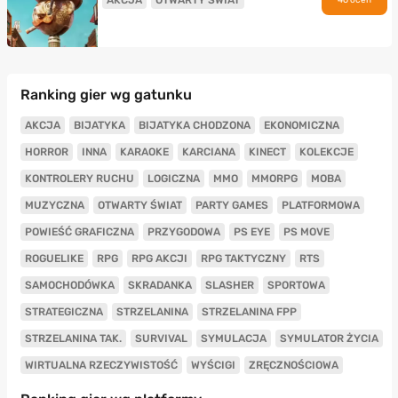
Ranking gier wg gatunku
AKCJA
BIJATYKA
BIJATYKA CHODZONA
EKONOMICZNA
HORROR
INNA
KARAOKE
KARCIANA
KINECT
KOLEKCJE
KONTROLERY RUCHU
LOGICZNA
MMO
MMORPG
MOBA
MUZYCZNA
OTWARTY ŚWIAT
PARTY GAMES
PLATFORMOWA
POWIEŚĆ GRAFICZNA
PRZYGODOWA
PS EYE
PS MOVE
ROGUELIKE
RPG
RPG AKCJI
RPG TAKTYCZNY
RTS
SAMOCHODÓWKA
SKRADANKA
SLASHER
SPORTOWA
STRATEGICZNA
STRZELANINA
STRZELANINA FPP
STRZELANINA TAK.
SURVIVAL
SYMULACJA
SYMULATOR ŻYCIA
WIRTUALNA RZECZYWISTOŚĆ
WYŚCIGI
ZRĘCZNOŚCIOWA