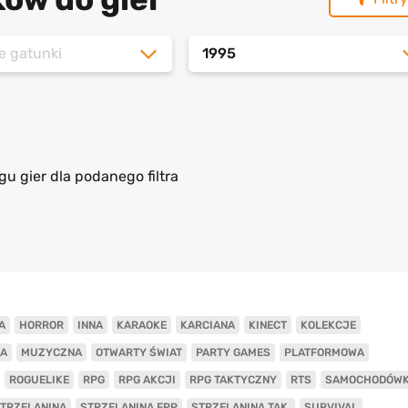
e gatunki
1995
gu gier dla podanego filtra
A
HORROR
INNA
KARAOKE
KARCIANA
KINECT
KOLEKCJE
A
MUZYCZNA
OTWARTY ŚWIAT
PARTY GAMES
PLATFORMOWA
ROGUELIKE
RPG
RPG AKCJI
RPG TAKTYCZNY
RTS
SAMOCHODÓW
TRZELANINA
STRZELANINA FPP
STRZELANINA TAK.
SURVIVAL