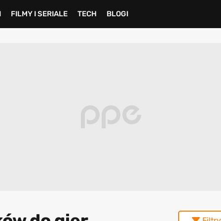
I
FILMY I SERIALE
TECH
BLOGI
ów do gier
Filtry