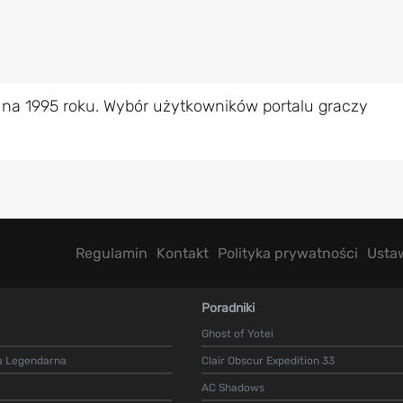
 na 1995 roku. Wybór użytkowników portalu graczy
Regulamin
Kontakt
Polityka prywatności
Usta
Poradniki
Ghost of Yotei
a Legendarna
Clair Obscur Expedition 33
AC Shadows