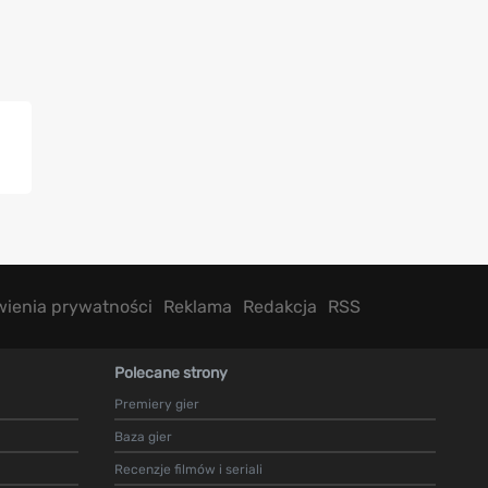
wienia prywatności
Reklama
Redakcja
RSS
Polecane strony
Premiery gier
Baza gier
Recenzje filmów i seriali