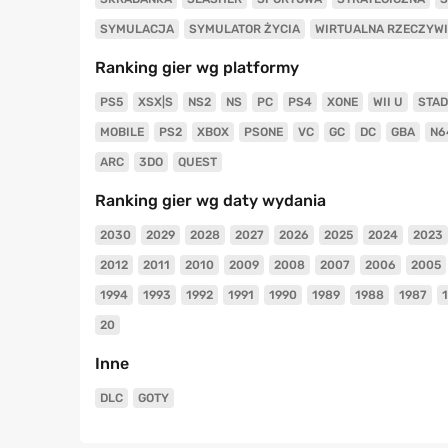
SYMULACJA
SYMULATOR ŻYCIA
WIRTUALNA RZECZYW
Ranking gier wg platformy
PS5
XSX|S
NS2
NS
PC
PS4
XONE
WII U
STAD
MOBILE
PS2
XBOX
PSONE
VC
GC
DC
GBA
N6
ARC
3DO
QUEST
Ranking gier wg daty wydania
2030
2029
2028
2027
2026
2025
2024
2023
2012
2011
2010
2009
2008
2007
2006
2005
1994
1993
1992
1991
1990
1989
1988
1987
20
Inne
DLC
GOTY