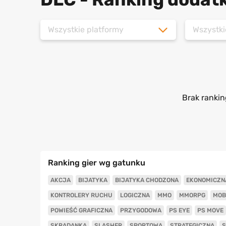
Wszystkie platformy
Wszystki
Brak rankin
Ranking gier wg gatunku
AKCJA
BIJATYKA
BIJATYKA CHODZONA
EKONOMICZN
KONTROLERY RUCHU
LOGICZNA
MMO
MMORPG
MOB
POWIEŚĆ GRAFICZNA
PRZYGODOWA
PS EYE
PS MOVE
SKRADANKA
SLASHER
SPORTOWA
STRATEGICZNA
S