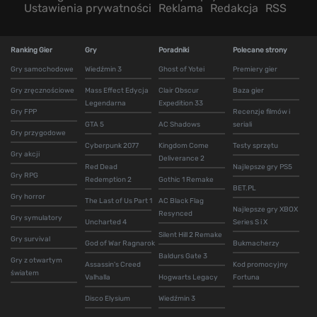
Ustawienia prywatności
Reklama
Redakcja
RSS
Ranking Gier
Gry
Poradniki
Polecane strony
Gry samochodowe
Wiedźmin 3
Ghost of Yotei
Premiery gier
Gry zręcznościowe
Mass Effect Edycja
Clair Obscur
Baza gier
Legendarna
Expedition 33
Gry FPP
Recenzje filmów i
GTA 5
AC Shadows
seriali
Gry przygodowe
Cyberpunk 2077
Kingdom Come
Testy sprzętu
Gry akcji
Deliverance 2
Red Dead
Najlepsze gry PS5
Gry RPG
Redemption 2
Gothic 1 Remake
BET.PL
Gry horror
The Last of Us Part 1
AC Black Flag
Najlepsze gry XBOX
Resynced
Gry symulatory
Uncharted 4
Series S i X
Silent Hill 2 Remake
Gry survival
God of War Ragnarok
Bukmacherzy
Baldurs Gate 3
Gry z otwartym
Assassin's Creed
Kod promocyjny
światem
Valhalla
Hogwarts Legacy
Fortuna
Disco Elysium
Wiedźmin 3