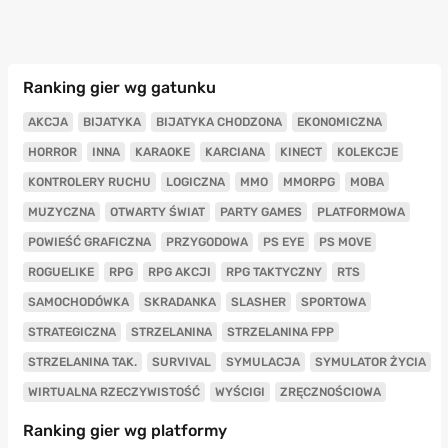
Ranking gier wg gatunku
AKCJA
BIJATYKA
BIJATYKA CHODZONA
EKONOMICZNA
HORROR
INNA
KARAOKE
KARCIANA
KINECT
KOLEKCJE
KONTROLERY RUCHU
LOGICZNA
MMO
MMORPG
MOBA
MUZYCZNA
OTWARTY ŚWIAT
PARTY GAMES
PLATFORMOWA
POWIEŚĆ GRAFICZNA
PRZYGODOWA
PS EYE
PS MOVE
ROGUELIKE
RPG
RPG AKCJI
RPG TAKTYCZNY
RTS
SAMOCHODÓWKA
SKRADANKA
SLASHER
SPORTOWA
STRATEGICZNA
STRZELANINA
STRZELANINA FPP
STRZELANINA TAK.
SURVIVAL
SYMULACJA
SYMULATOR ŻYCIA
WIRTUALNA RZECZYWISTOŚĆ
WYŚCIGI
ZRĘCZNOŚCIOWA
Ranking gier wg platformy