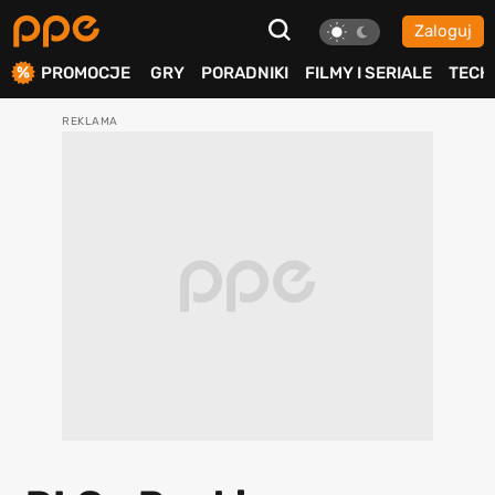
Zaloguj
ierdź
PROMOCJE
GRY
PORADNIKI
FILMY I SERIALE
TECH