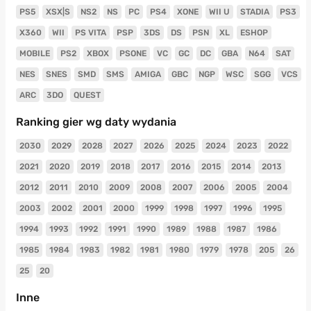
PS5
XSX|S
NS2
NS
PC
PS4
XONE
WII U
STADIA
PS3
X360
WII
PS VITA
PSP
3DS
DS
PSN
XL
ESHOP
MOBILE
PS2
XBOX
PSONE
VC
GC
DC
GBA
N64
SAT
NES
SNES
SMD
SMS
AMIGA
GBC
NGP
WSC
SGG
VCS
ARC
3DO
QUEST
Ranking gier wg daty wydania
2030
2029
2028
2027
2026
2025
2024
2023
2022
2021
2020
2019
2018
2017
2016
2015
2014
2013
2012
2011
2010
2009
2008
2007
2006
2005
2004
2003
2002
2001
2000
1999
1998
1997
1996
1995
1994
1993
1992
1991
1990
1989
1988
1987
1986
1985
1984
1983
1982
1981
1980
1979
1978
205
26
25
20
Inne