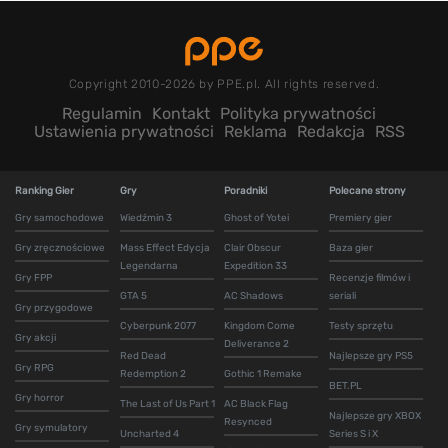
Copyright 2010-2026 by PPE.pl. All rights reserved.
Regulamin
Kontakt
Polityka prywatności
Ustawienia prywatności
Reklama
Redakcja
RSS
Ranking Gier
Gry
Poradniki
Polecane strony
Gry samochodowe
Wiedźmin 3
Ghost of Yotei
Premiery gier
Gry zręcznościowe
Mass Effect Edycja
Clair Obscur
Baza gier
Legendarna
Expedition 33
Gry FPP
Recenzje filmów i
GTA 5
AC Shadows
seriali
Gry przygodowe
Cyberpunk 2077
Kingdom Come
Testy sprzętu
Gry akcji
Deliverance 2
Red Dead
Najlepsze gry PS5
Gry RPG
Redemption 2
Gothic 1 Remake
BET.PL
Gry horror
The Last of Us Part 1
AC Black Flag
Najlepsze gry XBOX
Resynced
Gry symulatory
Uncharted 4
Series S i X