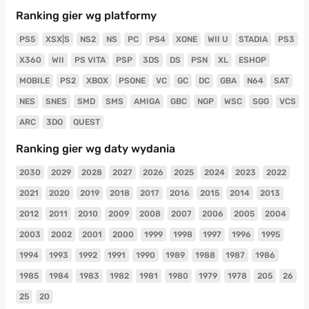
Ranking gier wg platformy
PS5
XSX|S
NS2
NS
PC
PS4
XONE
WII U
STADIA
PS3
X360
WII
PS VITA
PSP
3DS
DS
PSN
XL
ESHOP
MOBILE
PS2
XBOX
PSONE
VC
GC
DC
GBA
N64
SAT
NES
SNES
SMD
SMS
AMIGA
GBC
NGP
WSC
SGG
VCS
ARC
3DO
QUEST
Ranking gier wg daty wydania
2030
2029
2028
2027
2026
2025
2024
2023
2022
2021
2020
2019
2018
2017
2016
2015
2014
2013
2012
2011
2010
2009
2008
2007
2006
2005
2004
2003
2002
2001
2000
1999
1998
1997
1996
1995
1994
1993
1992
1991
1990
1989
1988
1987
1986
1985
1984
1983
1982
1981
1980
1979
1978
205
26
25
20