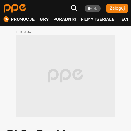
Zaloguj
ierdź
PROMOCJE
GRY
PORADNIKI
FILMY I SERIALE
TECH