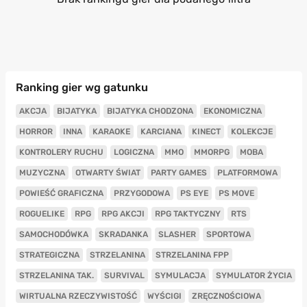
Ranking gier wg gatunku
AKCJA
BIJATYKA
BIJATYKA CHODZONA
EKONOMICZNA
HORROR
INNA
KARAOKE
KARCIANA
KINECT
KOLEKCJE
KONTROLERY RUCHU
LOGICZNA
MMO
MMORPG
MOBA
MUZYCZNA
OTWARTY ŚWIAT
PARTY GAMES
PLATFORMOWA
POWIEŚĆ GRAFICZNA
PRZYGODOWA
PS EYE
PS MOVE
ROGUELIKE
RPG
RPG AKCJI
RPG TAKTYCZNY
RTS
SAMOCHODÓWKA
SKRADANKA
SLASHER
SPORTOWA
STRATEGICZNA
STRZELANINA
STRZELANINA FPP
STRZELANINA TAK.
SURVIVAL
SYMULACJA
SYMULATOR ŻYCIA
WIRTUALNA RZECZYWISTOŚĆ
WYŚCIGI
ZRĘCZNOŚCIOWA