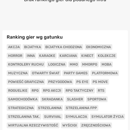
Ranking gier wg gatunku
AKCJA
BIJATYKA
BIJATYKA CHODZONA
EKONOMICZNA
HORROR
INNA
KARAOKE
KARCIANA
KINECT
KOLEKCJE
KONTROLERY RUCHU
LOGICZNA
MMO
MMORPG
MOBA
MUZYCZNA
OTWARTY ŚWIAT
PARTY GAMES
PLATFORMOWA
POWIEŚĆ GRAFICZNA
PRZYGODOWA
PS EYE
PS MOVE
ROGUELIKE
RPG
RPG AKCJI
RPG TAKTYCZNY
RTS
SAMOCHODÓWKA
SKRADANKA
SLASHER
SPORTOWA
STRATEGICZNA
STRZELANINA
STRZELANINA FPP
STRZELANINA TAK.
SURVIVAL
SYMULACJA
SYMULATOR ŻYCIA
WIRTUALNA RZECZYWISTOŚĆ
WYŚCIGI
ZRĘCZNOŚCIOWA