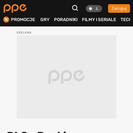
Zaloguj
ierdź
PROMOCJE
GRY
PORADNIKI
FILMY I SERIALE
TECH