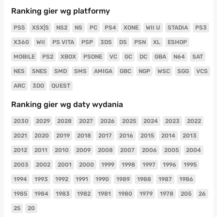
Ranking gier wg platformy
PS5
XSX|S
NS2
NS
PC
PS4
XONE
WII U
STADIA
PS3
X360
WII
PS VITA
PSP
3DS
DS
PSN
XL
ESHOP
MOBILE
PS2
XBOX
PSONE
VC
GC
DC
GBA
N64
SAT
NES
SNES
SMD
SMS
AMIGA
GBC
NGP
WSC
SGG
VCS
ARC
3DO
QUEST
Ranking gier wg daty wydania
2030
2029
2028
2027
2026
2025
2024
2023
2022
2021
2020
2019
2018
2017
2016
2015
2014
2013
2012
2011
2010
2009
2008
2007
2006
2005
2004
2003
2002
2001
2000
1999
1998
1997
1996
1995
1994
1993
1992
1991
1990
1989
1988
1987
1986
1985
1984
1983
1982
1981
1980
1979
1978
205
26
25
20