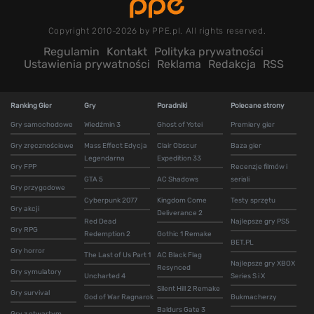
Copyright 2010-2026 by PPE.pl. All rights reserved.
Regulamin
Kontakt
Polityka prywatności
Ustawienia prywatności
Reklama
Redakcja
RSS
Ranking Gier
Gry
Poradniki
Polecane strony
Gry samochodowe
Wiedźmin 3
Ghost of Yotei
Premiery gier
Gry zręcznościowe
Mass Effect Edycja
Clair Obscur
Baza gier
Legendarna
Expedition 33
Gry FPP
Recenzje filmów i
GTA 5
AC Shadows
seriali
Gry przygodowe
Cyberpunk 2077
Kingdom Come
Testy sprzętu
Gry akcji
Deliverance 2
Red Dead
Najlepsze gry PS5
Gry RPG
Redemption 2
Gothic 1 Remake
BET.PL
Gry horror
The Last of Us Part 1
AC Black Flag
Najlepsze gry XBOX
Resynced
Gry symulatory
Uncharted 4
Series S i X
Silent Hill 2 Remake
Gry survival
God of War Ragnarok
Bukmacherzy
Baldurs Gate 3