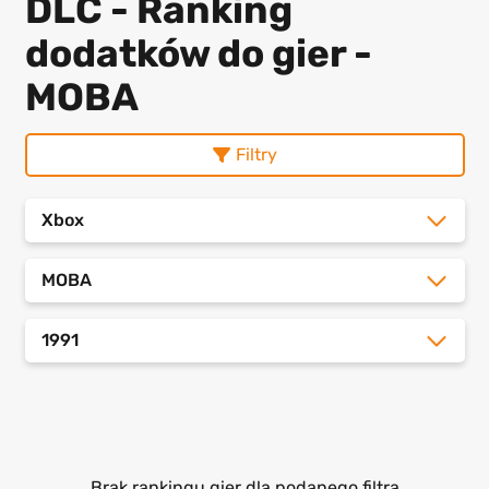
DLC - Ranking
dodatków do gier -
MOBA
Filtry
Xbox
MOBA
1991
Brak rankingu gier dla podanego filtra