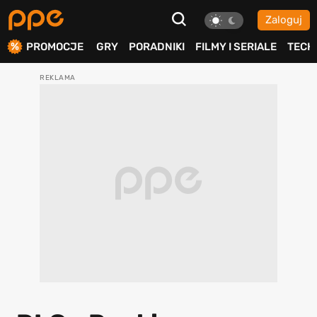
Zaloguj
ierdź
PROMOCJE
GRY
PORADNIKI
FILMY I SERIALE
TECH