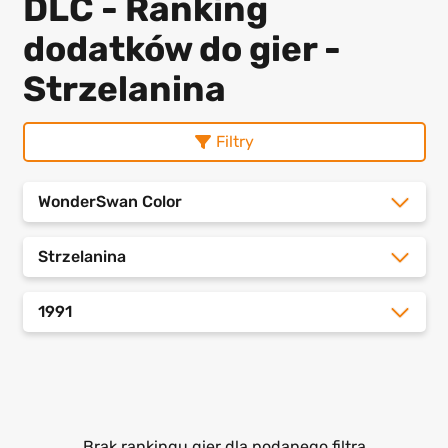
DLC - Ranking
dodatków do gier -
Strzelanina
Filtry
WonderSwan Color
Strzelanina
1991
Brak rankingu gier dla podanego filtra