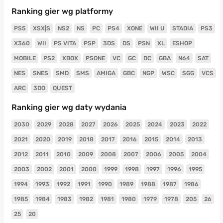
Ranking gier wg platformy
PS5
XSX|S
NS2
NS
PC
PS4
XONE
WII U
STADIA
PS3
X360
WII
PS VITA
PSP
3DS
DS
PSN
XL
ESHOP
MOBILE
PS2
XBOX
PSONE
VC
GC
DC
GBA
N64
SAT
NES
SNES
SMD
SMS
AMIGA
GBC
NGP
WSC
SGG
VCS
ARC
3DO
QUEST
Ranking gier wg daty wydania
2030
2029
2028
2027
2026
2025
2024
2023
2022
2021
2020
2019
2018
2017
2016
2015
2014
2013
2012
2011
2010
2009
2008
2007
2006
2005
2004
2003
2002
2001
2000
1999
1998
1997
1996
1995
1994
1993
1992
1991
1990
1989
1988
1987
1986
1985
1984
1983
1982
1981
1980
1979
1978
205
26
25
20