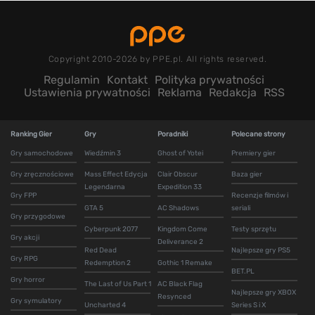
Copyright 2010-2026 by PPE.pl. All rights reserved.
Regulamin
Kontakt
Polityka prywatności
Ustawienia prywatności
Reklama
Redakcja
RSS
Ranking Gier
Gry
Poradniki
Polecane strony
Gry samochodowe
Wiedźmin 3
Ghost of Yotei
Premiery gier
Gry zręcznościowe
Mass Effect Edycja
Clair Obscur
Baza gier
Legendarna
Expedition 33
Gry FPP
Recenzje filmów i
GTA 5
AC Shadows
seriali
Gry przygodowe
Cyberpunk 2077
Kingdom Come
Testy sprzętu
Gry akcji
Deliverance 2
Red Dead
Najlepsze gry PS5
Gry RPG
Redemption 2
Gothic 1 Remake
BET.PL
Gry horror
The Last of Us Part 1
AC Black Flag
Najlepsze gry XBOX
Resynced
Gry symulatory
Uncharted 4
Series S i X