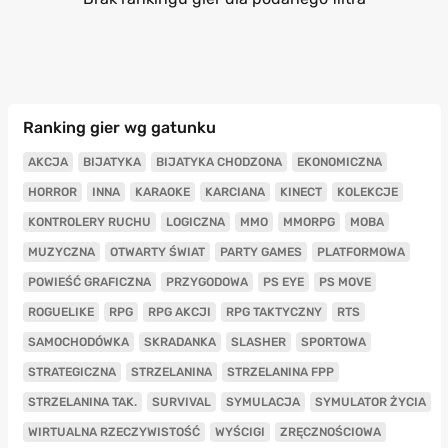
Ranking gier wg gatunku
AKCJA
BIJATYKA
BIJATYKA CHODZONA
EKONOMICZNA
HORROR
INNA
KARAOKE
KARCIANA
KINECT
KOLEKCJE
KONTROLERY RUCHU
LOGICZNA
MMO
MMORPG
MOBA
MUZYCZNA
OTWARTY ŚWIAT
PARTY GAMES
PLATFORMOWA
POWIEŚĆ GRAFICZNA
PRZYGODOWA
PS EYE
PS MOVE
ROGUELIKE
RPG
RPG AKCJI
RPG TAKTYCZNY
RTS
SAMOCHODÓWKA
SKRADANKA
SLASHER
SPORTOWA
STRATEGICZNA
STRZELANINA
STRZELANINA FPP
STRZELANINA TAK.
SURVIVAL
SYMULACJA
SYMULATOR ŻYCIA
WIRTUALNA RZECZYWISTOŚĆ
WYŚCIGI
ZRĘCZNOŚCIOWA